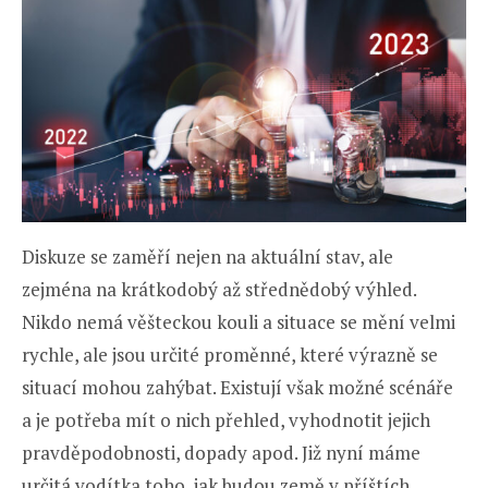
Diskuze se zaměří nejen na aktuální stav, ale
zejména na krátkodobý až střednědobý výhled.
Nikdo nemá věšteckou kouli a situace se mění velmi
rychle, ale jsou určité proměnné, které výrazně se
situací mohou zahýbat. Existují však možné scénáře
a je potřeba mít o nich přehled, vyhodnotit jejich
pravděpodobnosti, dopady apod. Již nyní máme
určitá vodítka toho, jak budou země v příštích