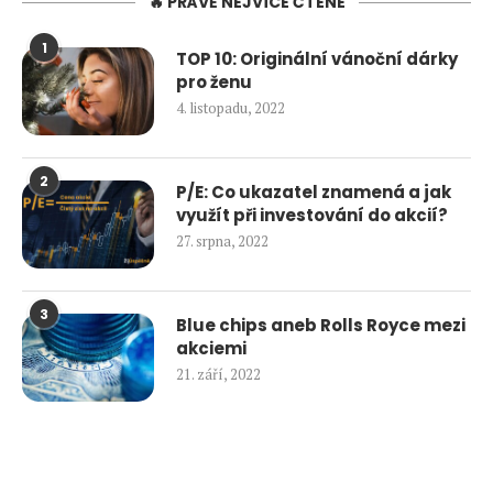
🔥 PRÁVĚ NEJVÍCE ČTENÉ
1
TOP 10: Originální vánoční dárky
pro ženu
4. listopadu, 2022
2
P/E: Co ukazatel znamená a jak
využít při investování do akcií?
27. srpna, 2022
3
Blue chips aneb Rolls Royce mezi
akciemi
21. září, 2022