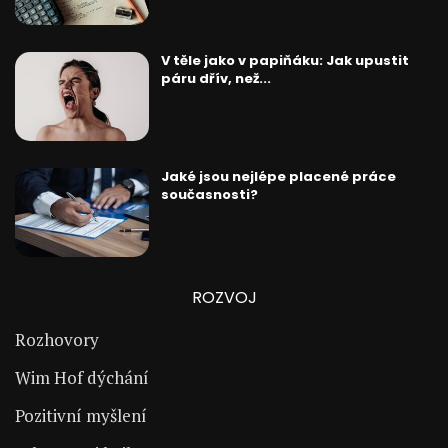
V těle jako v papiňáku: Jak upustit
páru dřív, než...
Jaké jsou nejlépe placené práce
současnosti?
ROZVOJ
Rozhovory
Wim Hof dýchání
Pozitivní myšlení