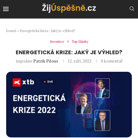
Domů
»
Energetická krize: Jaký je výhled?
Investice
Top články
ENERGETICKÁ KRIZE: JAKÝ JE VÝHLED?
napsáno
Patrik Pilous
12. září, 2022
0 komentář