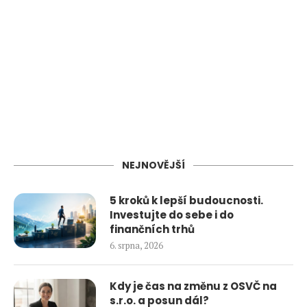
NEJNOVĚJŠÍ
5 kroků k lepší budoucnosti.
Investujte do sebe i do
finančních trhů
6. srpna, 2026
Kdy je čas na změnu z OSVČ na
s.r.o. a posun dál?