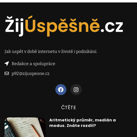
Jak uspět v době internetu v životě i podnikání.
Redakce a spolupráce
p92@zijuspesne.cz
ČTĚTE
Aritmetický průměr, medián a
modus. Znáte rozdíl?