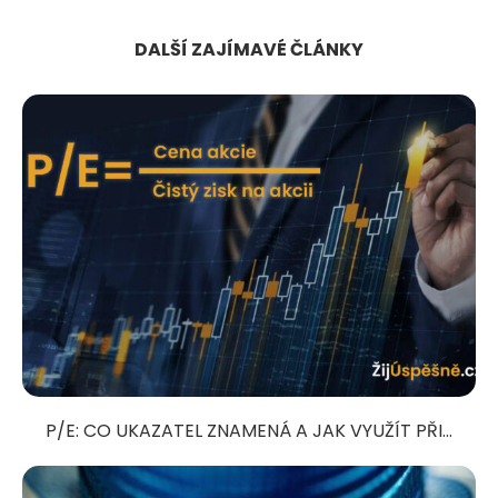
DALŠÍ ZAJÍMAVÉ ČLÁNKY
P/E: CO UKAZATEL ZNAMENÁ A JAK VYUŽÍT PŘI...