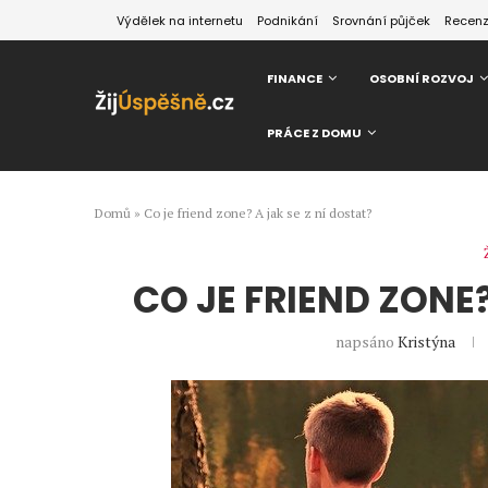
Výdělek na internetu
Podnikání
Srovnání půjček
Recen
FINANCE
OSOBNÍ ROZVOJ
PRÁCE Z DOMU
Domů
»
Co je friend zone? A jak se z ní dostat?
CO JE FRIEND ZONE?
napsáno
Kristýna