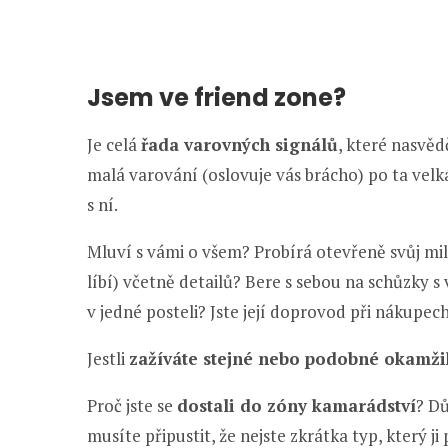
Jsem ve friend zone?
Je celá
řada varovných signálů
, které nasvědč
malá varování (oslovuje vás brácho) po ta velk
s ní.
Mluví s vámi o všem? Probírá otevřeně svůj milo
líbí) včetně detailů? Bere s sebou na schůzky 
v jedné posteli? Jste její doprovod při nákupec
Jestli
zažíváte stejné nebo podobné okamži
Proč jste se
dostali do zóny kamarádství
? Dů
musíte připustit, že nejste zkrátka typ, který j