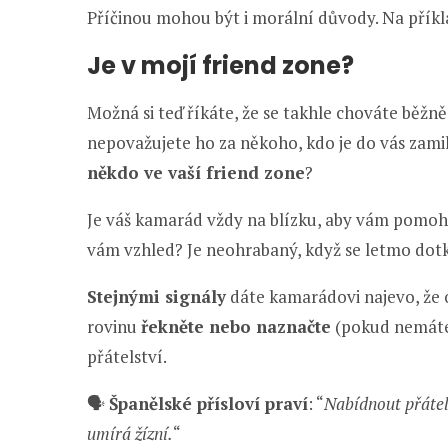
Příčinou mohou být i morální důvody. Na příkl
Je v mojí friend zone?
Možná si teď říkáte, že se takhle chováte běž
nepovažujete ho za někoho, kdo je do vás zami
někdo ve vaší friend zone
?
Je váš kamarád vždy na blízku, aby vám pomohl?
vám vzhled? Je neohrabaný, když se letmo dotkn
Stejnými signály
dáte kamarádovi najevo, že 
rovinu
řekněte nebo naznačte
(pokud nemáte
přátelství.
🗣️
Španělské přísloví praví
: “
Nabídnout přátel
umírá žízní.
“