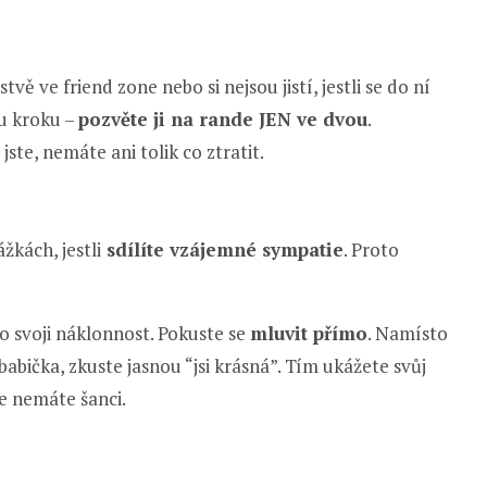
vě ve friend zone nebo si nejsou jistí, jestli se do ní
mu kroku –
pozvěte ji na rande JEN ve dvou
.
ste, nemáte ani tolik co ztratit.
žkách, jestli
sdílíte vzájemné sympatie
. Proto
vo svoji náklonnost. Pokuste se
mluvit přímo
. Namísto
i babička, zkuste jasnou “jsi krásná”. Tím ukážete svůj
e nemáte šanci.