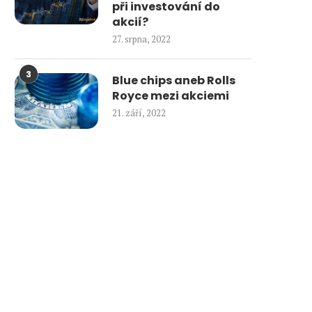
při investování do
akcií?
27. srpna, 2022
3
Blue chips aneb Rolls
Royce mezi akciemi
21. září, 2022