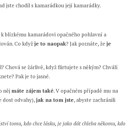
ad jste chodil s kamarádkou její kamarádky.
ně k blízkému kamarádovi opačného pohlavní a
lován. Co když
je to naopak
? Jak poznáte, že
je
 Chová se žárlivě, když flirtujete s někým? Chválí
ete? Pak je to jasné.
o něj
máte zájem také
. V opačném případě mu na
 dost odvahy),
jak na tom jste
, abyste zachránili
ství tomu, kdo chce lásku, je jako dát chleba někomu, kdo