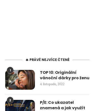
🔥 PRÁVĚ NEJVÍCE ČTENÉ
1
TOP 10: Originální
vánoční dárky pro ženu
4. listopadu, 2022
2
P/E: Co ukazatel
znamená a jak využít