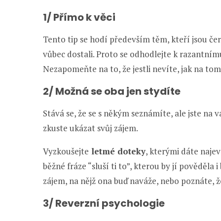
1/ Přímo k věci
Tento tip se hodí především těm, kteří jsou čerst
vůbec dostali. Proto se odhodlejte k razantní
Nezapomeňte na to, že jestli nevíte, jak na tom j
2/ Možná se oba jen stydíte
Stává se, že se s někým seznámíte, ale jste na vá
zkuste ukázat svůj zájem.
Vyzkoušejte
letmé doteky
, kterými dáte naje
běžné fráze “sluší ti to”, kterou by jí pověděla 
zájem, na nějž ona buď naváže, nebo poznáte, ž
3/ Reverzní psychologie