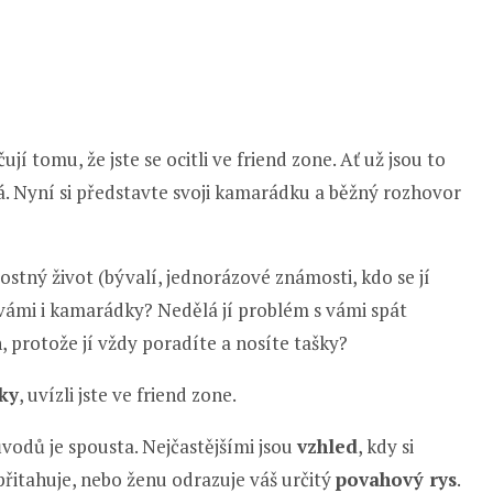
ují tomu, že jste se ocitli ve friend zone. Ať už jsou to
á. Nyní si představte svoji kamarádku a běžný rozhovor
stný život (bývalí, jednorázové známosti, kdo se jí
s vámi i kamarádky? Nedělá jí problém s vámi spát
h, protože jí vždy poradíte a nosíte tašky?
ky
, uvízli jste ve friend zone.
vodů je spousta. Nejčastějšími jsou
vzhled
, kdy si
i přitahuje, nebo ženu odrazuje váš určitý
povahový rys
.