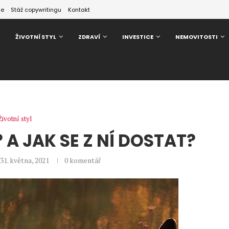
ze
Stáž copywritingu
Kontakt
ŽIVOTNÍ STYL
ZDRAVÍ
INVESTICE
NEMOVITOSTI
Životní styl
 A JAK SE Z NÍ DOSTAT?
31. května, 2021
0 komentář