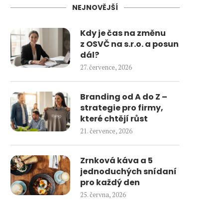
NEJNOVĚJŠÍ
Kdy je čas na změnu
z OSVČ na s.r.o. a posun
dál?
27. července, 2026
Branding od A do Z –
strategie pro firmy,
které chtějí růst
21. července, 2026
Zrnková káva a 5
jednoduchých snídaní
pro každý den
25. června, 2026