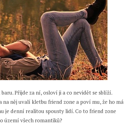
u. Přijde za ní, osloví ji a co nevidět se sblíží.
a na něj uvalí kletbu friend zone a poví mu, že ho má
u je denní realitou spousty lidí. Co to friend zone
ého území všech romantiků?