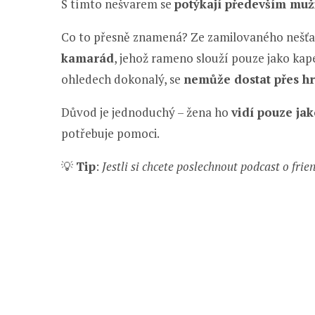
S tímto nešvarem se
potýkají především muž
Co to přesně znamená? Ze zamilovaného nešťa
kamarád
, jehož rameno slouží pouze jako kapes
ohledech dokonalý, se
nemůže dostat přes hr
Důvod je jednoduchý – žena ho
vidí pouze ja
potřebuje pomoci.
💡
Tip
:
Jestli si chcete poslechnout podcast o frie