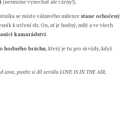
i
(nesmíme vynechat ale i ženy!).
stníka se místo vášnivého milence
stane ochočený
ník k utření slz. On, ať je hodný, milý a ve všech
anici kamarádství
.
ko hodného bráchu
, který je tu pro ni vždy, když
nd zone, pusťte si díl seriálu LOVE IS IN THE AIR.