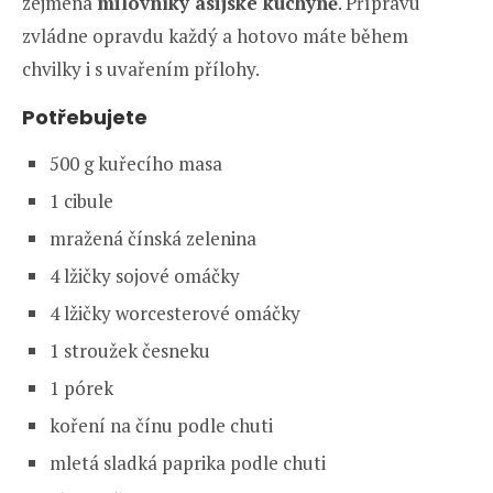
zejména
milovníky asijské kuchyně
. Přípravu
zvládne opravdu každý a hotovo máte během
chvilky i s uvařením přílohy.
Potřebujete
500 g kuřecího masa
1 cibule
mražená čínská zelenina
4 lžičky sojové omáčky
4 lžičky worcesterové omáčky
1 stroužek česneku
1 pórek
koření na čínu podle chuti
mletá sladká paprika podle chuti