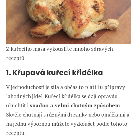
Z kuřecího masa vykouzlíte mnoho zdravých
receptů
1. Křupavá kuřecí křidélka
V jednoduchosti je síla a občas to platí i u přípravy
lahodných jídel. Kuřecí křidélka se dají opravdu
ukuchtit i
snadno a velmi chutným způsobem
.
Skvěle chutnají s různými dresinky nebo omáčkami a
na jednu výbornou můžete vyzkoušet podle tohoto
receptu.