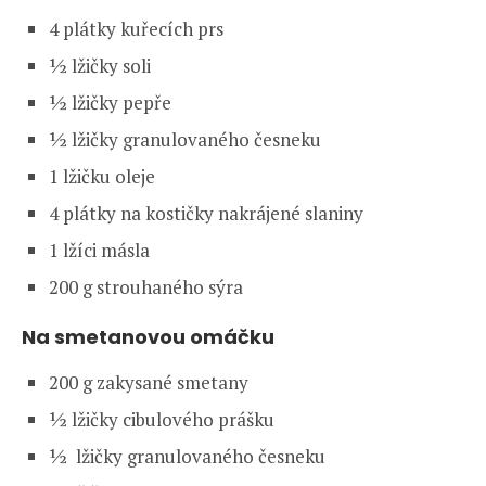
4 plátky kuřecích prs
½ lžičky soli
½ lžičky pepře
½ lžičky granulovaného česneku
1 lžičku oleje
4 plátky na kostičky nakrájené slaniny
1 lžíci másla
200 g strouhaného sýra
Na smetanovou omáčku
200 g zakysané smetany
½ lžičky cibulového prášku
½ lžičky granulovaného česneku