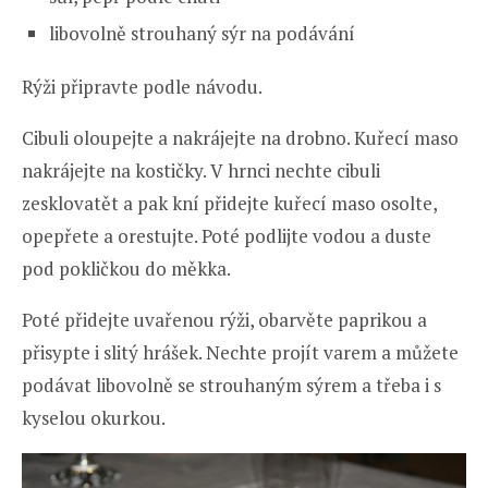
libovolně strouhaný sýr na podávání
Rýži připravte podle návodu.
Cibuli oloupejte a nakrájejte na drobno. Kuřecí maso
nakrájejte na kostičky. V hrnci nechte cibuli
zesklovatět a pak kní přidejte kuřecí maso osolte,
opepřete a orestujte. Poté podlijte vodou a duste
pod pokličkou do měkka.
Poté přidejte uvařenou rýži, obarvěte paprikou a
přisypte i slitý hrášek. Nechte projít varem a můžete
podávat libovolně se strouhaným sýrem a třeba i s
kyselou okurkou.