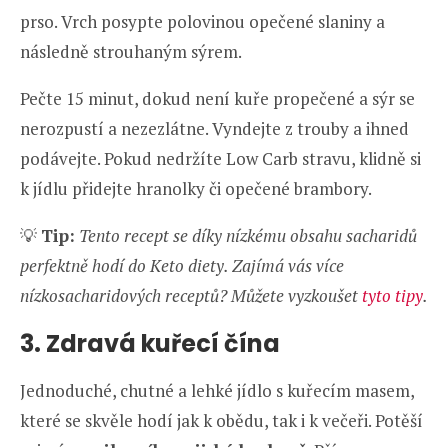
prso. Vrch posypte polovinou opečené slaniny a
následně strouhaným sýrem.
Pečte 15 minut, dokud není kuře propečené a sýr se
nerozpustí a nezezlátne. Vyndejte z trouby a ihned
podávejte. Pokud nedržíte Low Carb stravu, klidně si
k jídlu přidejte hranolky či opečené brambory.
💡
Tip:
Tento recept se díky nízkému obsahu sacharidů
perfektně hodí do Keto diety. Zajímá vás více
nízkosacharidových receptů? Můžete vyzkoušet
tyto tipy
.
3. Zdravá kuřecí čína
Jednoduché, chutné a lehké jídlo s kuřecím masem,
které se skvěle hodí jak k obědu, tak i k večeři. Potěší