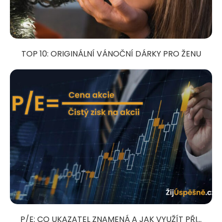
TOP 10: ORIGINÁLNÍ VÁNOČNÍ DÁRKY PRO ŽENU
P/E: CO UKAZATEL ZNAMENÁ A JAK VYUŽÍT PŘI...