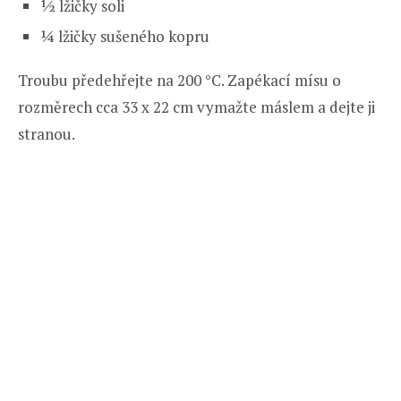
½ lžičky soli
¼ lžičky sušeného kopru
Troubu předehřejte na 200 °C. Zapékací mísu o
rozměrech cca 33 x 22 cm vymažte máslem a dejte ji
stranou.