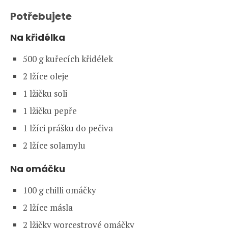
Potřebujete
Na křidélka
500 g kuřecích křidélek
2 lžíce oleje
1 lžičku soli
1 lžičku pepře
1 lžíci prášku do pečiva
2 lžíce solamylu
Na omáčku
100 g chilli omáčky
2 lžíce másla
2 lžičky worcestrové omáčky