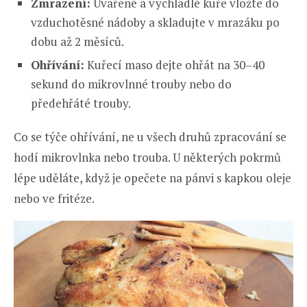
Zmrazení:
Uvařené a vychladlé kuře vložte do
vzduchotěsné nádoby a skladujte v mrazáku po
dobu až 2 měsíců.
Ohřívání:
Kuřecí maso dejte ohřát na 30–40
sekund do mikrovlnné trouby nebo do
předehřáté trouby.
Co se týče ohřívání, ne u všech druhů zpracování se
hodí mikrovlnka nebo trouba. U některých pokrmů
lépe uděláte, když je opečete na pánvi s kapkou oleje
nebo ve fritéze.