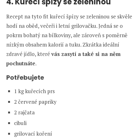
4. Kuřecí špízy se zeleninou
Recept na tyto fit kuřecí špízy se zeleninou se skvěle
hodí na oběd, večeři i letní grilovačku. Jedná se o
pokrm bohatý na bílkoviny, ale zároveň s poměrně
nízkým obsahem kalorií a tuku. Zkrátka ideální
zdravé jídlo, které
vás zasytí a také si na něm
pochutnáte
.
Potřebujete
1 kg kuřecích prs
2 červené papriky
2 rajčata
cibuli
grilovací koření