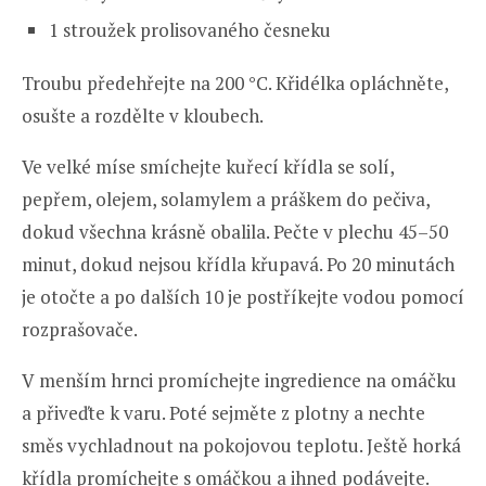
1 stroužek prolisovaného česneku
Troubu předehřejte na 200 °C. Křidélka opláchněte,
osušte a rozdělte v kloubech.
Ve velké míse smíchejte kuřecí křídla se solí,
pepřem, olejem, solamylem a práškem do pečiva,
dokud všechna krásně obalila. Pečte v plechu 45–50
minut, dokud nejsou křídla křupavá. Po 20 minutách
je otočte a po dalších 10 je postříkejte vodou pomocí
rozprašovače.
V menším hrnci promíchejte ingredience na omáčku
a přiveďte k varu. Poté sejměte z plotny a nechte
směs vychladnout na pokojovou teplotu. Ještě horká
křídla promíchejte s omáčkou a ihned podávejte.