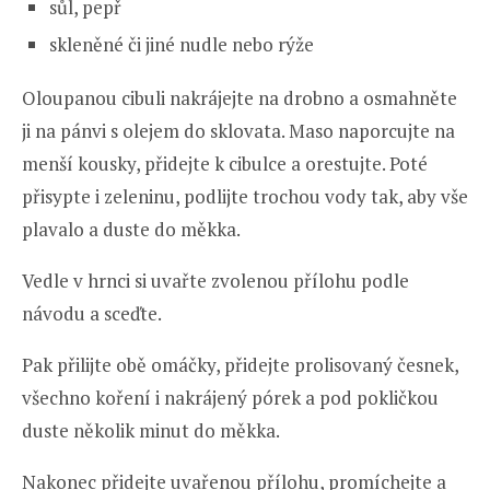
sůl, pepř
skleněné či jiné nudle nebo rýže
Oloupanou cibuli nakrájejte na drobno a osmahněte
ji na pánvi s olejem do sklovata. Maso naporcujte na
menší kousky, přidejte k cibulce a orestujte. Poté
přisypte i zeleninu, podlijte trochou vody tak, aby vše
plavalo a duste do měkka.
Vedle v hrnci si uvařte zvolenou přílohu podle
návodu a sceďte.
Pak přilijte obě omáčky, přidejte prolisovaný česnek,
všechno koření i nakrájený pórek a pod pokličkou
duste několik minut do měkka.
Nakonec přidejte uvařenou přílohu, promíchejte a