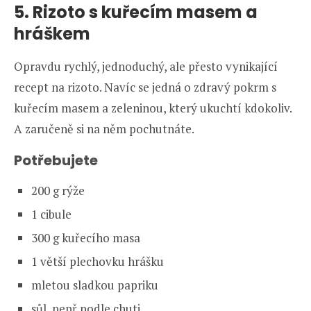
5. Rizoto s kuřecím masem a
hráškem
Opravdu rychlý, jednoduchý, ale přesto vynikající
recept na rizoto. Navíc se jedná o zdravý pokrm s
kuřecím masem a zeleninou, který ukuchtí kdokoliv.
A zaručeně si na něm pochutnáte.
Potřebujete
200 g rýže
1 cibule
300 g kuřecího masa
1 větší plechovku hrášku
mletou sladkou papriku
sůl, pepř podle chuti