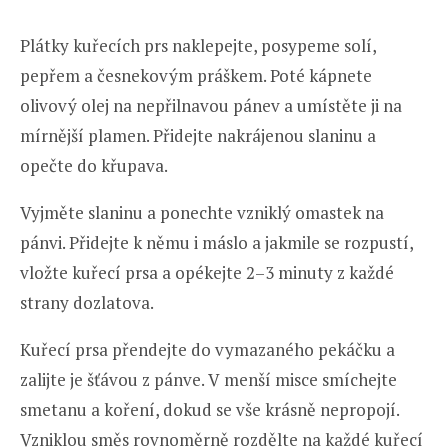
Plátky kuřecích prs naklepejte, posypeme solí,
pepřem a česnekovým práškem. Poté kápnete
olivový olej na nepřilnavou pánev a umístěte ji na
mírnější plamen. Přidejte nakrájenou slaninu a
opečte do křupava.
Vyjměte slaninu a ponechte vzniklý omastek na
pánvi. Přidejte k němu i máslo a jakmile se rozpustí,
vložte kuřecí prsa a opékejte 2–3 minuty z každé
strany dozlatova.
Kuřecí prsa přendejte do vymazaného pekáčku a
zalijte je šťávou z pánve. V menší misce smíchejte
smetanu a koření, dokud se vše krásně nepropojí.
Vzniklou směs rovnoměrně rozdělte na každé kuřecí