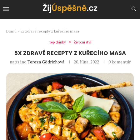
Domů
»
5x zdravé recepty z kuřecího masa
Top články
Životní styl
5X ZDRAVÉ RECEPTY Z KUŘECÍHO MASA
napsáno
Tereza Gödrichová
20. října, 2022
0 komentář