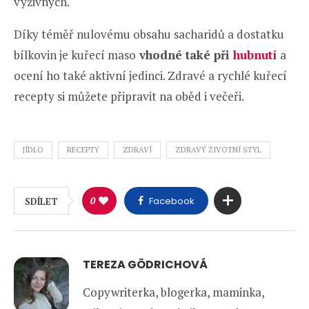
výživných.
Díky téměř nulovému obsahu sacharidů a dostatku
bílkovin je kuřecí maso
vhodné také při
hubnutí
a
ocení ho také aktivní jedinci. Zdravé a rychlé kuřecí
recepty si můžete připravit na oběd i večeři.
JÍDLO
RECEPTY
ZDRAVÍ
ZDRAVÝ ŽIVOTNÍ STYL
0
Facebook
SDÍLET
TEREZA GÖDRICHOVÁ
Copywriterka, blogerka, maminka,