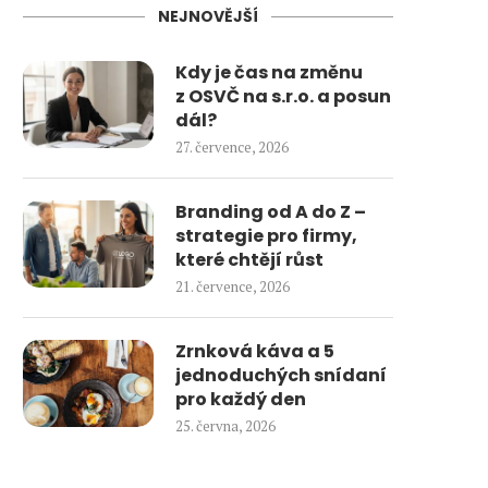
NEJNOVĚJŠÍ
Kdy je čas na změnu
z OSVČ na s.r.o. a posun
dál?
27. července, 2026
Branding od A do Z –
strategie pro firmy,
které chtějí růst
21. července, 2026
Zrnková káva a 5
jednoduchých snídaní
pro každý den
25. června, 2026