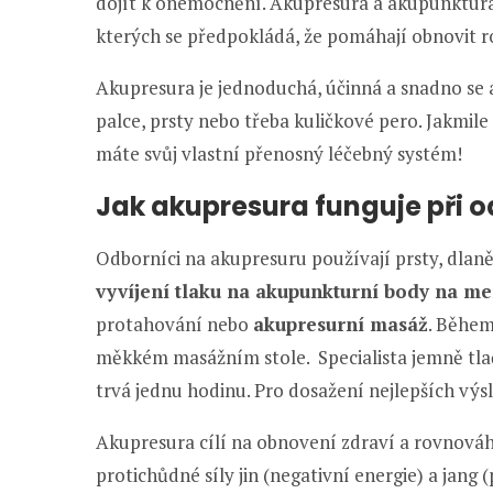
dojít k onemocnění. Akupresura a akupunktura 
kterých se předpokládá, že pomáhají obnovit 
Akupresura je jednoduchá, účinná a snadno se a
palce, prsty nebo třeba kuličkové pero. Jakmile 
máte svůj vlastní přenosný léčebný systém!
Jak akupresura funguje při 
Odborníci na akupresuru používají prsty, dlaně,
vyvíjení tlaku na akupunkturní body na me
protahování nebo
akupresurní masáž
. Během
měkkém masážním stole. Specialista jemně tlač
trvá jednu hodinu. Pro dosažení nejlepších vý
Akupresura cílí na obnovení zdraví a rovnováh
protichůdné síly jin (negativní energie) a jang (