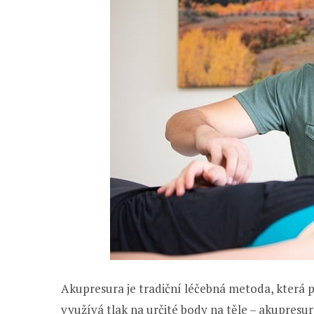
Akupresura je tradiční léčebná metoda, která 
využívá tlak na určité body na těle – akupresu