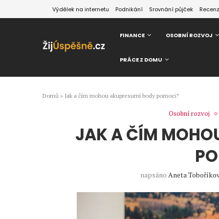
Výdělek na internetu
Podnikání
Srovnání půjček
Recen
FINANCE
OSOBNÍ ROZVOJ
PRÁCE Z DOMU
Domů
»
Jak a čím mohou akupresurní body pomoci?
Osobní rozvoj
JAK A ČÍM MOHO
PO
napsáno
Aneta Toboříko