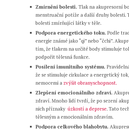
Zmírnění bolesti.
Tlak na akupresorní b
menstruační potíže a další druhy bolesti.
bolesti zmírňující látky v těle.
Podpora energetického toku.
Podle trad
energie známé jako “qi” nebo “čchi”. Akupr
tím, že tlakem na určité body stimuluje to
podpořit tělesná funkce.
Posílení imunitního systému.
Pravideln
že se stimuluje cirkulace a energetický to
nemocemi a
zvýšit obranyschopnost.
Zlepšení emocionálního zdraví.
Akupre
zdraví. Mnoho lidí tvrdí, že po sezení akup
nich příznaky
úzkostí a deprese
. Tato te
tělesným a emocionálním zdravím.
Podpora celkového blahobytu.
Akupresu