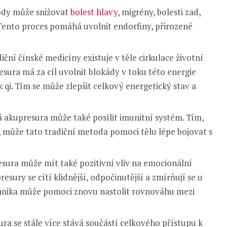
ody může snižovat
bolest hlavy
, migrény, bolesti zad,
 Tento proces pomáhá uvolnit endorfiny, přirozené
iční čínské medicíny existuje v těle cirkulace životní
esura má za cíl uvolnit blokády v toku této energie
k qi. Tím se může zlepšit celkový energetický stav a
á akupresura může také posílit imunitní systém. Tím,
k, může tato tradiční metoda pomoci tělu lépe bojovat s
sura může mít také pozitivní vliv na emocionální
resury se cítí klidnější, odpočinutější a zmírňují se u
chnika může pomoci znovu nastolit rovnováhu mezi
ra se stále více stává součástí celkového přístupu k