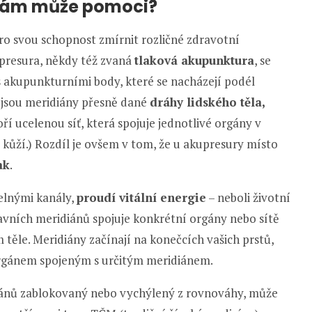
k nám může pomoci?
ro svou schopnost zmírnit rozličné zdravotní
presura, někdy též zvaná
tlaková akupunktura
, se
 akupunkturními body, které se nacházejí podél
 jsou meridiány přesně dané
dráhy lidského těla,
ří ucelenou síť, která spojuje jednotlivé orgány v
kůží.) Rozdíl je ovšem v tom, že u akupresury místo
ak
.
telnými kanály,
proudí vitální energie
– neboli životní
 hlavních meridiánů spojuje konkrétní orgány nebo sítě
těle. Meridiány začínají na konečcích vašich prstů,
 orgánem spojeným s určitým meridiánem.
idiánů zablokovaný nebo vychýlený z rovnováhy, může