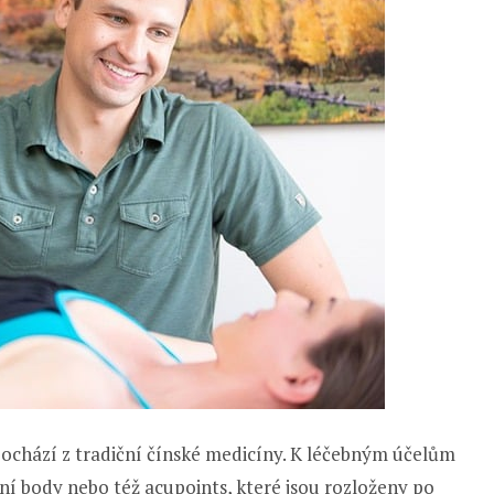
pochází z tradiční čínské medicíny. K léčebným účelům
rní body nebo též acupoints, které jsou rozloženy po