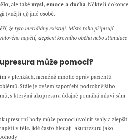
tělo
, ale také
mysl, emoce a ducha
. Někteří dokonce
 (vnější qi) jiné osobě.
ěří, že tyto meridiány existují. Místo toho připisují
 svalového napětí, zlepšení krevního oběhu nebo stimulace
kupresura může pomoci?
tím v plenkách, nicméně mnoho zpráv pacientů
roblémů. Stále je ovšem zapotřebí podrobnějšího
mů, s kterými akupresura údajně pomáhá mluví sám
 akupresurní body může pomoci uvolnit svaly a zlepšit
apětí v těle. lidé často hledají akupresuru jako
 pohody