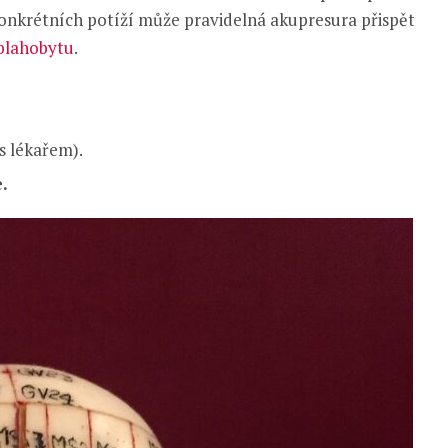
onkrétních potíží může pravidelná akupresura přispět
blahobytu
.
s lékařem).
.