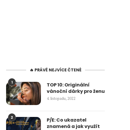
🔥 PRÁVĚ NEJVÍCE ČTENÉ
1
TOP 10: Originální
vánoční dárky pro ženu
4. listopadu, 2022
2
P/E: Co ukazatel
znamená a jak využít