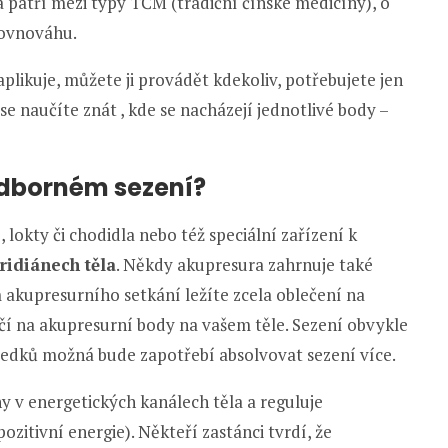
patří mezi typy TČM (tradiční čínské medicíny), o
rovnováhu.
plikuje, můžete ji provádět kdekoliv, potřebujete jen
se naučíte znát , kde se nacházejí jednotlivé body –
odborném sezení?
 lokty či chodidla nebo též speciální zařízení k
ridiánech těla
. Někdy akupresura zahrnuje také
 akupresurního setkání ležíte zcela oblečení na
í na akupresurní body na vašem těle. Sezení obvykle
sledků možná bude zapotřebí absolvovat sezení více.
y v energetických kanálech těla a reguluje
pozitivní energie). Někteří zastánci tvrdí, že