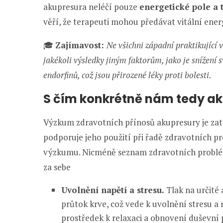
akupresura neléčí pouze
energetické pole a 
věří, že terapeuti mohou předávat vitální energii
🎓
Zajímavost:
Ne všichni západní praktikující v
jakékoli výsledky jiným faktorům, jako je snížení
endorfinů, což jsou přirozené léky proti bolesti.
S čím konkrétně nám tedy a
Výzkum zdravotních přínosů akupresury je za
podporuje jeho použití při řadě zdravotních p
výzkumu. Nicméně seznam zdravotních problé
za sebe
Uvolnění napětí a stresu.
Tlak na určité
průtok krve, což vede k uvolnění stresu a n
prostředek k relaxaci a obnovení duševní