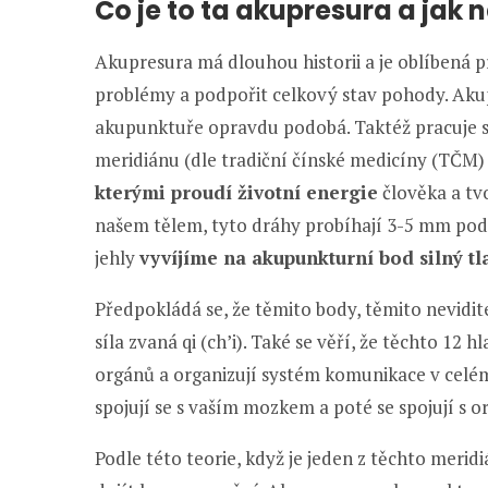
Co je to ta akupresura a ja
Akupresura má dlouhou historii a je oblíbená p
problémy a podpořit celkový stav pohody. Aku
akupunktuře opravdu podobá. Taktéž pracuje s
meridiánu (dle tradiční čínské medicíny (TČM)
kterými proudí životní energie
člověka a tvo
našem tělem, tyto dráhy probíhají 3-5 mm pod 
jehly
vyvíjíme na akupunkturní bod silný tl
Předpokládá se, že těmito body, těmito nevidi
síla zvaná qi (ch’i). Také se věří, že těchto 12
orgánů a organizují systém komunikace v celém 
spojují se s vaším mozkem a poté se spojují s
Podle této teorie, když je jeden z těchto mer