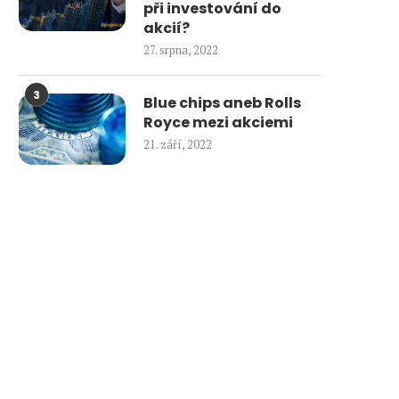
při investování do
akcií?
27. srpna, 2022
3
Blue chips aneb Rolls
Royce mezi akciemi
21. září, 2022