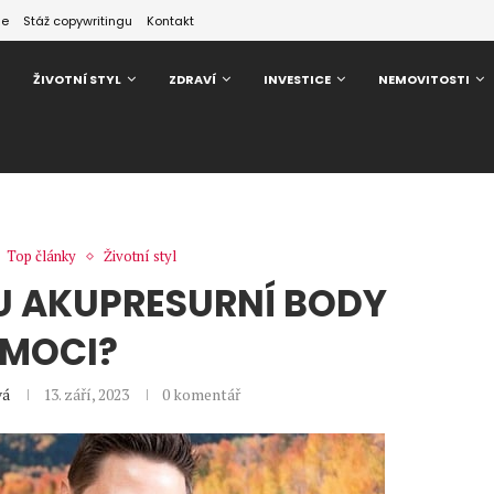
ze
Stáž copywritingu
Kontakt
ŽIVOTNÍ STYL
ZDRAVÍ
INVESTICE
NEMOVITOSTI
Top články
Životní styl
U AKUPRESURNÍ BODY
MOCI?
vá
13. září, 2023
0 komentář