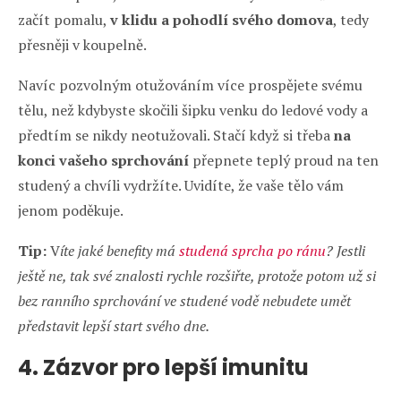
začít pomalu,
v klidu a pohodlí svého domova
, tedy
přesněji v koupelně.
Navíc pozvolným otužováním více prospějete svému
tělu, než kdybyste skočili šipku venku do ledové vody a
předtím se nikdy neotužovali. Stačí když si třeba
na
konci vašeho sprchování
přepnete teplý proud na ten
studený a chvíli vydržíte. Uvidíte, že vaše tělo vám
jenom poděkuje.
Tip:
V
íte jaké benefity má
studená sprcha po ránu
? Jestli
ještě ne, tak své znalosti rychle rozšiřte, protože potom už si
bez ranního sprchování ve studené vodě nebudete umět
představit lepší start svého dne.
4. Zázvor
pro lepší imunitu