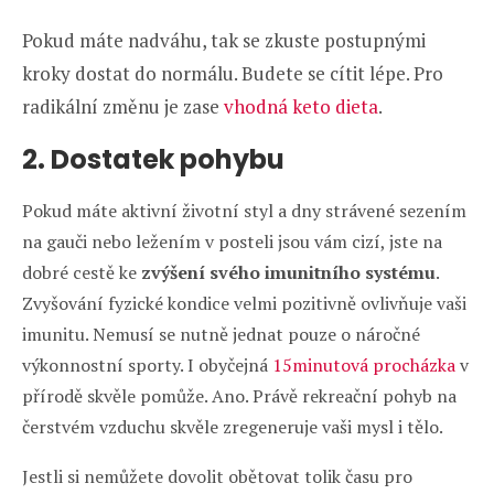
Pokud máte nadváhu, tak se zkuste postupnými
kroky dostat do normálu. Budete se cítit lépe. Pro
radikální změnu je zase
vhodná keto dieta
.
2. Dostatek pohybu
Pokud máte aktivní životní styl a dny strávené sezením
na gauči nebo ležením v posteli jsou vám cizí, jste na
dobré cestě ke
zvýšení svého imunitního systému
.
Zvyšování fyzické kondice velmi pozitivně ovlivňuje vaši
imunitu. Nemusí se nutně jednat pouze o náročné
výkonnostní sporty. I obyčejná
15minutová procházka
v
přírodě skvěle pomůže. Ano. Právě rekreační pohyb na
čerstvém vzduchu skvěle zregeneruje vaši mysl i tělo.
Jestli si nemůžete dovolit obětovat tolik času pro