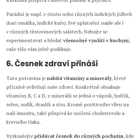
Kurkuma přispívá i duševní pohodě a psychice.
Parádní je např. v rizotu nebo různých indických jídlech
(kari omáčka, indické kuře). Své uplatnění najde ale i
v různých těstovinových salátech. Nebojte se
experimentovat a hledat
všemožné využití v kuchyni
,
vaše tělo vám ještě poděkuje.
6. Česnek
zdraví přináší
Tato potravina je
nabitá vitamíny a minerály
, které
příznivě ovlivňují naše zdraví. Konkrétně obsahuje
vitamíny B, C a D, z minerálů se jedná o vápník, hořčík,
selen, sodík, draslík a síru. Kromě pozitivního vlivu na
naši imunitu, také přispívá ke snížení cholesterolu a
krevního tlaku.
Vyzkoušejte
přidávat česnek do různých pochutin
, kde