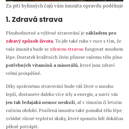
Za pití bylinných čajů vám imunita opravdu poděkuje
1. Zdravá strava
Plnohodnotné a výživné stravování je
základem pro
zdravý způsob života
. To jde také ruku v ruce s tím, že
vaše imunita bude se
zdravou stravou
fungovat mnohem
lépe. Dostatek kvalitních živin přinese vašemu tělu plno
potřebných vitamínů a minerálů
, které jsou zdraví
velmi prospěšné.
Díky správnému stravování bude váš život o mnoho
lepší, dostanete daleko více síly a energie, a navíc vás
jen tak ledajaká nemoc neskolí
, ať v zimním či letním
ročním období. Posílená imunita také pomáhá tělu lépe
zvládat různé teplotní skoky, které spoustu lidí dokážou
pěkně potrápit.