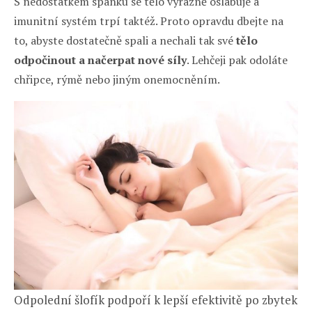
S nedostatkem spánku se tělo výrazně oslabuje a
imunitní systém trpí taktéž. Proto opravdu dbejte na
to, abyste dostatečně spali a nechali tak své
tělo
odpočinout a načerpat nové síly
. Lehčeji pak odoláte
chřipce, rýmě nebo jiným onemocněním.
Odpolední šlofík podpoří k lepší efektivitě po zbytek