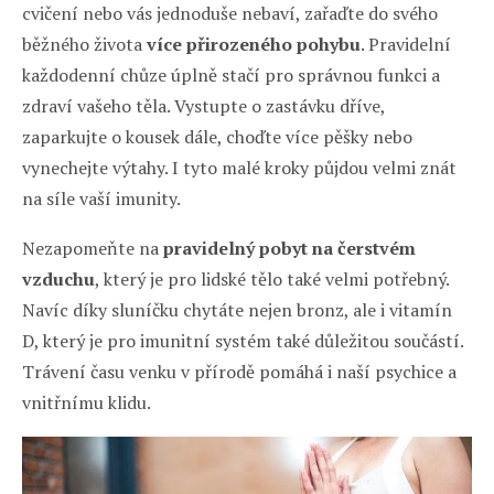
cvičení nebo vás jednoduše nebaví, zařaďte do svého
běžného života
více přirozeného pohybu
. Pravidelní
každodenní chůze úplně stačí pro správnou funkci a
zdraví vašeho těla. Vystupte o zastávku dříve,
zaparkujte o kousek dále, choďte více pěšky nebo
vynechejte výtahy. I tyto malé kroky půjdou velmi znát
na síle vaší imunity.
Nezapomeňte na
pravidelný pobyt na čerstvém
vzduchu
, který je pro lidské tělo také velmi potřebný.
Navíc díky sluníčku chytáte nejen bronz, ale i vitamín
D, který je pro imunitní systém také důležitou součástí.
Trávení času venku v přírodě pomáhá i naší psychice a
vnitřnímu klidu.