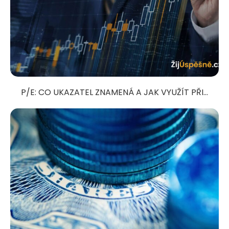
P/E: CO UKAZATEL ZNAMENÁ A JAK VYUŽÍT PŘI...