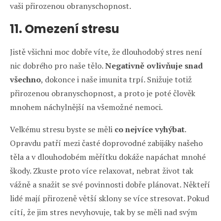
vaši přirozenou obranyschopnost.
11. Omezení stresu
Jistě všichni moc dobře víte, že dlouhodobý stres není
nic dobrého pro naše tělo.
Negativně ovlivňuje snad
všechno
, dokonce i naše imunita trpí. Snižuje totiž
přirozenou obranyschopnost, a proto je poté člověk
mnohem náchylnější na všemožné nemoci.
Velkému stresu byste se měli
co nejvíce vyhýbat
.
Opravdu patří mezi časté doprovodné zabijáky našeho
těla a v dlouhodobém měřítku dokáže napáchat mnohé
škody. Zkuste proto více relaxovat, nebrat život tak
vážně a snažit se své povinnosti dobře plánovat. Někteří
lidé mají přirozeně větší sklony se více stresovat. Pokud
cítí, že jim stres nevyhovuje, tak by se měli nad svým