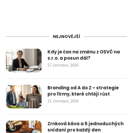
NEJNOVĚJŠÍ
Kdy je čas na změnu z OSVČ na
s.r.o. a posun dál?
27. července, 2026
Branding od A do Z – strategie
pro firmy, které chtějí růst
21. července, 2026
Zrnková káva a 5 jednoduchých
snídaní pro každý den