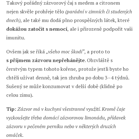
Takový pořádný zázvorový čaj s medem a citronem
nejen skvěle prohřeje tělo
(parádní v zimních či studených
dnech)
, ale také mu dodá plno prospěšných látek, které
dokážou zatočit s nemocí
, ale i přirozeně podpořit vaši
imunitu.
Ovšem jak se říká
„všeho moc škodí“
, a proto to
s příjmem zázvoru nepřehánějte
. Obzvláště s
čerstvým typem tohoto kořene, protože jestli byste ho
chtěli užívat denně, tak jen zhruba po dobu 3–4 týdnů.
Sušený se může konzumovat v delší době (klidně po
celou zimu).
Tip:
Zázvor má v kuchyni všestranné využití. Kromě čaje
vyzkoušejte třeba domácí zázvorovou limonádu, přídavek
zázvoru v pečeném perníku nebo v některých druzích
omáček.