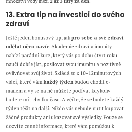
množství vody mezi
2 až 3 litry za den
.
13. Extra tip na investici do svého
zdraví
Ještě jeden bonusový tip, jak
pro sebe a své zdraví
udělat něco navíc
. Akademie zdraví a imunity
nabízí parádní kurz, který vás po dobu čtvrt roku
naučí dobře jíst, posilovat svou imunitu a pozitivně
ovlivňovat svůj život. Skládá se z 10–12minutových
videí, které vám
každý týden
budou chodit e-
mailem a vy se na ně můžete podívat kdykoliv
budete mít chvilku času. A věřte, že se budete každý
týden těšit na další. Nikdo vás nebude nutit kupovat
žádné produkty ani ukazovat své výsledky. Pouze se
dozvíte cenné informace, které vám pomůžou k