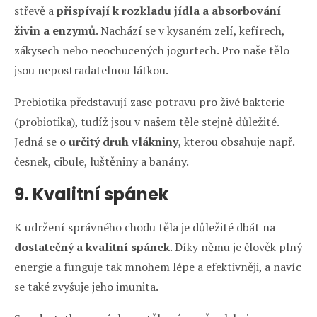
střevě a
přispívají k rozkladu jídla a absorbování
živin a enzymů
. Nachází se v kysaném zelí, kefírech,
zákysech nebo neochucených jogurtech. Pro naše tělo
jsou nepostradatelnou látkou.
Prebiotika představují zase potravu pro živé bakterie
(probiotika), tudíž jsou v našem těle stejně důležité.
Jedná se o
určitý druh vlákniny
, kterou obsahuje např.
česnek, cibule, luštěniny a banány.
9. Kvalitní spánek
K udržení správného chodu těla je důležité dbát na
dostatečný a kvalitní spánek
. Díky němu je člověk plný
energie a funguje tak mnohem lépe a efektivněji, a navíc
se také zvyšuje jeho imunita.