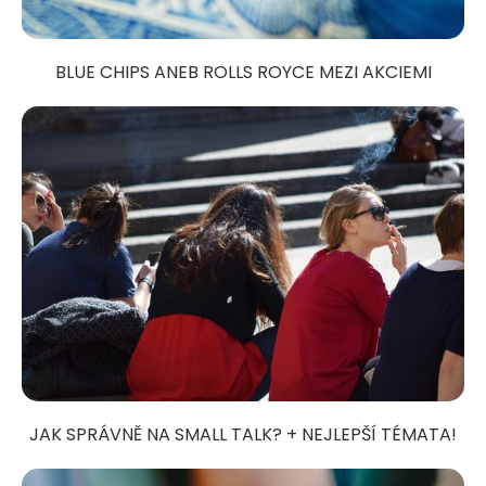
BLUE CHIPS ANEB ROLLS ROYCE MEZI AKCIEMI
JAK SPRÁVNĚ NA SMALL TALK? + NEJLEPŠÍ TÉMATA!