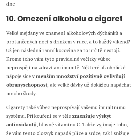
dne
10. Omezení alkoholu a cigaret
Velké mejdany ve znamení alkoholových dýchánků a
protančených nocí s drinkem v ruce, a to každý víkend?
Už jen následná ranní kocovina za to určitě nestojí.
Kromě toho vám tyto pravidelné večírky vůbec
neprospějí na zdraví ani imunitě. Některé alkoholické
nápoje sice
v menším množství pozitivně ovlivňují
obranyschopnost
, ale velké dávky už dokážou napáchat
mnoho škody.
Cigarety také vůbec neprospívají vašemu imunitnímu
systému. Při kouření se v těle
zmenšuje výskyt
antioxidantů
, hlavně vitamínu C. Takže vyjímaje toho,
že vám tento zlozvyk napadá plíce a srdce, tak i snižuje