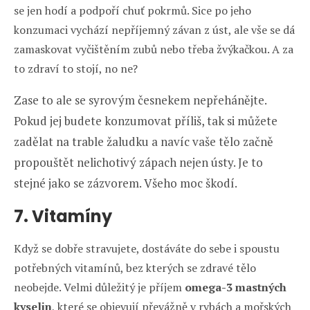
se jen hodí a podpoří chuť pokrmů. Sice po jeho
konzumaci vychází nepříjemný závan z úst, ale vše se dá
zamaskovat vyčištěním zubů nebo třeba žvýkačkou. A za
to zdraví to stojí, no ne?
Zase to ale se syrovým česnekem nepřehánějte.
Pokud jej budete konzumovat příliš, tak si můžete
zadělat na trable žaludku a navíc vaše tělo začně
propouštět nelichotivý zápach nejen ústy. Je to
stejné jako se zázvorem. Všeho moc škodí.
7. Vitamíny
Když se dobře stravujete, dostáváte do sebe i spoustu
potřebných vitamínů, bez kterých se zdravé tělo
neobejde. Velmi důležitý je příjem
omega-3 mastných
kyselin
, které se objevují převážně v rybách a mořských