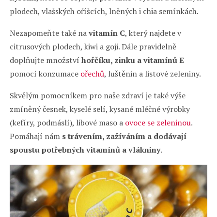
plodech, vlašských oříšcích, lněných i chia semínkách.
Nezapomeňte také na
vitamín C
, který najdete v
citrusových plodech, kiwi a goji. Dále pravidelně
doplňujte množství
hořčíku, zinku a vitamínů E
pomocí konzumace
ořechů
, luštěnin a listové zeleniny.
Skvělým pomocníkem pro naše zdraví je také výše
zmíněný česnek, kyselé selí, kysané mléčné výrobky
(kefíry, podmáslí), libové maso a
ovoce se zeleninou
.
Pomáhají nám
s trávením, zažíváním a dodávají
spoustu potřebných vitamínů a vlákniny
.