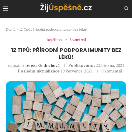
Domů
»
12 Tipů: Přírodní podpora imunity bez léků!
Top články
Životní styl
12 TIPŮ: PŘÍRODNÍ PODPORA IMUNITY BEZ
LÉKŮ!
napsáno
Tereza Gödrichová
Publikováno:
22. března, 2021
Poslední aktualizace
19. července, 2021
0 komentář