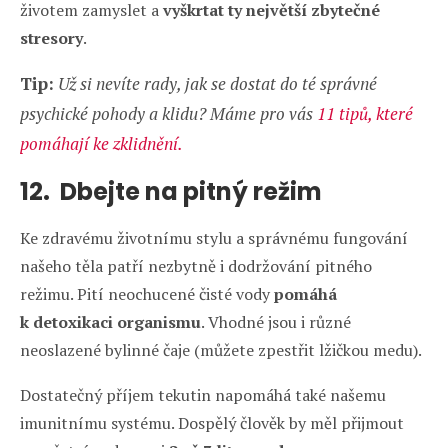
životem zamyslet a
vyškrtat ty největší zbytečné
stresory
.
Tip:
Už si nevíte rady, jak se dostat do té správné
psychické pohody a klidu? Máme pro vás
11 tipů, které
pomáhají ke zklidnění.
12. Dbejte na pitný režim
Ke zdravému životnímu stylu a správnému fungování
našeho těla patří nezbytně i dodržování pitného
režimu. Pití neochucené čisté vody
pomáhá
k detoxikaci organismu
. Vhodné jsou i různé
neoslazené bylinné čaje (můžete zpestřit lžičkou medu).
Dostatečný příjem tekutin napomáhá také našemu
imunitnímu systému. Dospělý člověk by měl přijmout