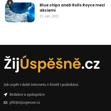
3
Blue chips aneb Rolls Royce mezi
akciemi
21. září, 2022
Jak uspět v době internetu v životě i podnikání.
Redakce a spolupráce
p92@zijuspesne.cz