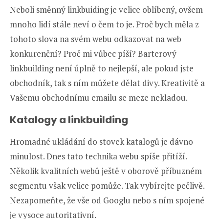
Neboli směnný linkbuiding je velice oblíbený, ovšem
mnoho lidí stále neví o čem to je. Proč bych měla z
tohoto slova na svém webu odkazovat na web
konkurenční? Proč mi vůbec píší? Barterový
linkbuilding není úplně to nejlepší, ale pokud jste
obchodník, tak s ním můžete dělat divy. Kreativitě a
Vašemu obchodnímu emailu se meze nekladou.
Katalogy a linkbuilding
Hromadné ukládání do stovek katalogů je dávno
minulost. Dnes tato technika webu spíše přitíží.
Několik kvalitních webů ještě v oborově příbuzném
segmentu však velice pomůže. Tak vybírejte pečlivě.
Nezapomeňte, že vše od Googlu nebo s ním spojené
je vysoce autoritativní.