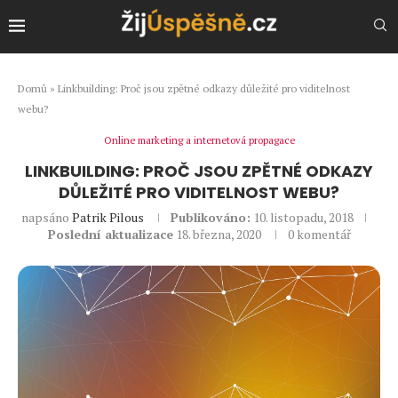
Domů
»
Linkbuilding: Proč jsou zpětné odkazy důležité pro viditelnost
webu?
Online marketing a internetová propagace
LINKBUILDING: PROČ JSOU ZPĚTNÉ ODKAZY
DŮLEŽITÉ PRO VIDITELNOST WEBU?
napsáno
Patrik Pilous
Publikováno:
10. listopadu, 2018
Poslední aktualizace
18. března, 2020
0 komentář