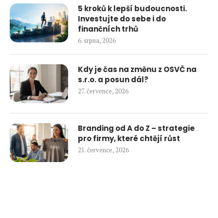
5 kroků k lepší budoucnosti.
Investujte do sebe i do
finančních trhů
6. srpna, 2026
Kdy je čas na změnu z OSVČ na
s.r.o. a posun dál?
27. července, 2026
Branding od A do Z – strategie
pro firmy, které chtějí růst
21. července, 2026