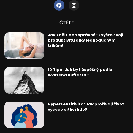
ČTĚTE
Jak začít den správně? Zvyšte svoji
produktivitu díky jednoduchým
trikům!
10 Tipů: Jak být úspěšný podle
Warrena Buffetta?
Hypersenzitivita: Jak prožívají život
vysoce citliví lidé?