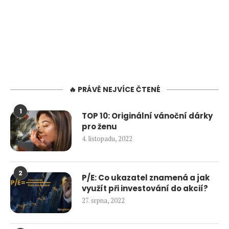
🔥 PRÁVĚ NEJVÍCE ČTENÉ
1
TOP 10: Originální vánoční dárky
pro ženu
4. listopadu, 2022
2
P/E: Co ukazatel znamená a jak
využít při investování do akcií?
27. srpna, 2022