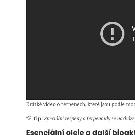
Krátké video o terpenech, které jsou podle mo
💡
Tip:
Speciální terpeny a terpenoidy se nacházej
Esenciální oleje a další bioak