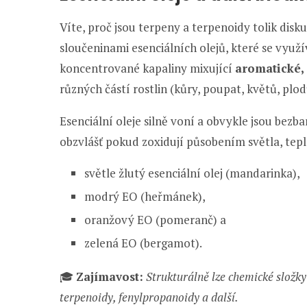
Víte, proč jsou terpeny a terpenoidy tolik dis
sloučeninami esenciálních olejů, které se využív
koncentrované kapaliny mixující
aromatické, 
různých částí rostlin (kůry, poupat, květů, plod
Esenciální oleje silně voní a obvykle jsou bezbar
obzvlášť pokud zoxidují působením světla, tep
světle žlutý esenciální olej (mandarinka),
modrý EO (heřmánek),
oranžový EO (pomeranč) a
zelená EO (bergamot).
🎓
Zajímavost:
Strukturálně lze chemické složky 
terpenoidy, fenylpropanoidy a další.