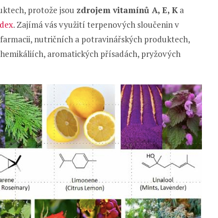
duktech, protože jsou
zdrojem vitamínů A, E, K
a
ndex
. Zajímá vás využití terpenových sloučenin v
farmacii, nutričních a potravinářských produktech,
chemikáliích, aromatických přísadách, pryžových