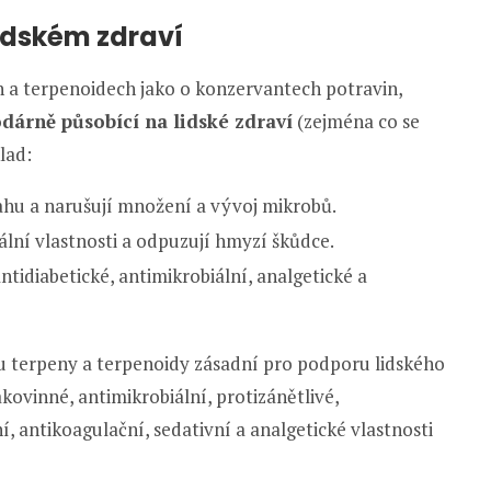
lidském zdraví
 a terpenoidech jako o konzervantech potravin,
dárně působící na lidské zdraví
(zejména co se
lad:
hu a narušují množení a vývoj mikrobů.
ální vlastnosti a odpuzují hmyzí škůdce.
ntidiabetické, antimikrobiální, analgetické a
sou terpeny a terpenoidy zásadní pro podporu lidského
akovinné, antimikrobiální, protizánětlivé,
í, antikoagulační, sedativní a analgetické vlastnosti