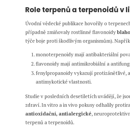
Role terpenů a terpenoidů v 
Úvodní vědecké publikace hovořily o terpenech
případně zmiňovaly rostlinné flavonoidy
blaho
týče boje proti škodlivým organismům). Napřík
monoterpenoidy mají antibakteriální pova
flavonoidy mají antimikrobiální a antifung
fenylpropanoidy vykazují protizánětlivé, a
antimykotické vlastnosti.
Studie v posledních desetiletích uvádějí, že j
zdraví. In vitro a in vivo pokusy odhalily protir
antioxidační, antialergické
, neuroprotektivn
terpenů a terpenoidů.