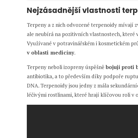
Nejzásadnější vlastnosti ter
Terpeny a z nich odvozené terpenoidy mívají zvl
ale neubírá na pozitivních vlastnostech, které 
Využívané v potravinářském i kosmetickém prům
v oblasti medicíny
.
Terpeny neboli izopreny úspěšně
bojují proti
antibiotika, a to především díky podpoře ruptur
DNA. Terpenoidy jsou jedny z mála sekundárn
léčivými rostlinami, které hrají klíčovou roli v