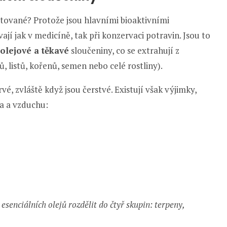
kutované? Protože jsou hlavními bioaktivními
ají jak v medicíně, tak při konzervaci potravin. Jsou to
olejové a těkavé
sloučeniny, co se extrahují z
ů, listů, kořenů, semen nebo celé rostliny).
vé, zvláště když jsou čerstvé. Existují však výjimky,
la a vzduchu:
esenciálních olejů rozdělit do čtyř skupin: terpeny,