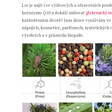
Lze je najít i ve výživových a zdravotních pro
koenzymu Q10 a dokáží snižovat
glykemický i
každodenním životě? Jsou široce využívány ve 
nápojích, kosmetice, parfémech, syntetických 
výrobcích a v průmyslu biopaliv.