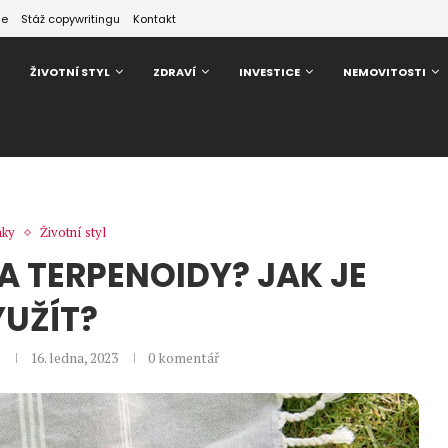
ze
Stáž copywritingu
Kontakt
ŽIVOTNÍ STYL
ZDRAVÍ
INVESTICE
NEMOVITOSTI
nky
Životní styl
A TERPENOIDY? JAK JE
UŽÍT?
16. ledna, 2023
0 komentář