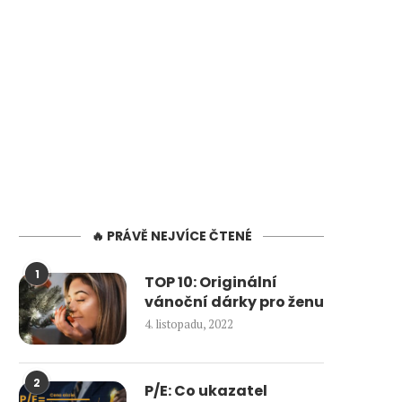
🔥 PRÁVĚ NEJVÍCE ČTENÉ
1
TOP 10: Originální
vánoční dárky pro ženu
4. listopadu, 2022
2
P/E: Co ukazatel