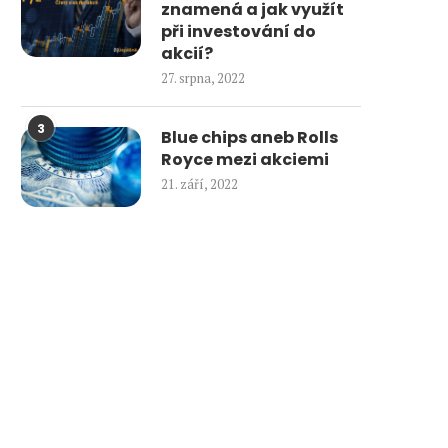
znamená a jak využít
při investování do
akcií?
27. srpna, 2022
3
Blue chips aneb Rolls
Royce mezi akciemi
21. září, 2022