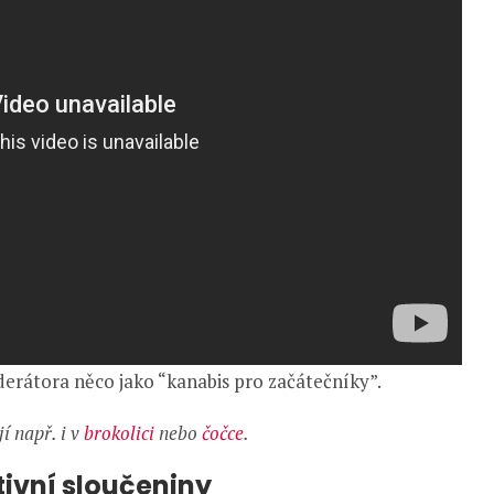
derátora něco jako “kanabis pro začátečníky”.
í např. i v
brokolici
nebo
čočce
.
tivní sloučeniny