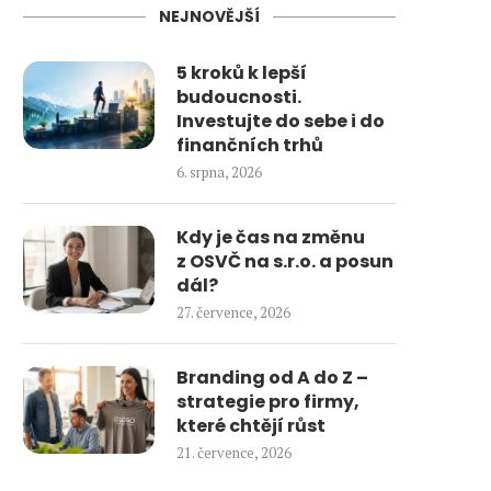
NEJNOVĚJŠÍ
5 kroků k lepší
budoucnosti.
Investujte do sebe i do
finančních trhů
6. srpna, 2026
Kdy je čas na změnu
z OSVČ na s.r.o. a posun
dál?
27. července, 2026
Branding od A do Z –
strategie pro firmy,
které chtějí růst
21. července, 2026