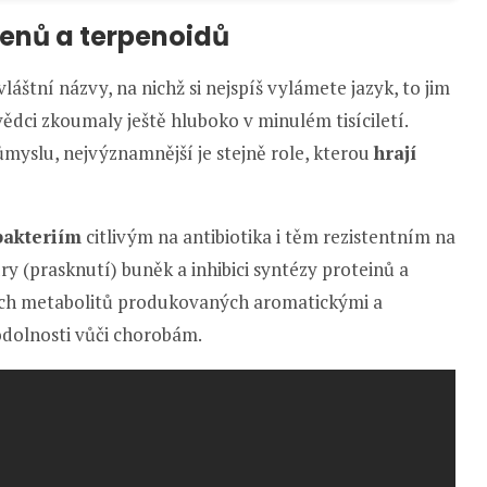
penů a terpenoidů
áštní názvy, na nichž si nejspíš vylámete jazyk, to jim
vědci zkoumaly ještě hluboko v minulém tisíciletí.
yslu, nejvýznamnější je stejně role, kterou
hrají
 bakteriím
citlivým na antibiotika i těm rezistentním na
y (prasknutí) buněk a inhibici syntézy proteinů a
ích metabolitů produkovaných aromatickými a
 odolnosti vůči chorobám.