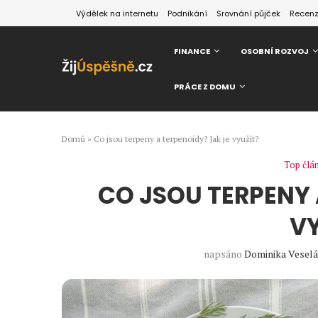
Výdělek na internetu
Podnikání
Srovnání půjček
Recen
FINANCE
OSOBNÍ ROZVOJ
PRÁCE Z DOMU
Domů
»
Co jsou terpeny a terpenoidy? Jak je využít?
Top člá
CO JSOU TERPENY 
VY
napsáno
Dominika Veselá