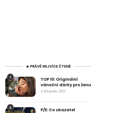
🔥 PRÁVĚ NEJVÍCE ČTENÉ
1
TOP 10: Originální
vánoční dárky pro ženu
4. listopadu, 2022
2
P/E: Co ukazatel