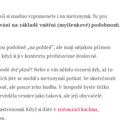
spíš si snadno vzpomenete i na metonymii. Tu pro
ání na základě vnitřní (myšlenkové) podobnosti
.
ou podobné „na pohled“, ale mají nějakou přímou
 když si ji v kontextu představíme doslovně.
spodě
dvě plzně
? Nebo o vás někdo roznesl drb, až to
ích jste se mohli s metonymií potkat. Ve skutečnosti
bně, ale pouze jeho hudbu. V hospodě byste těžko
věděla vesnice jako taková, ale její obyvatelé.
astronomii. Když si dáte
v restauraci kachnu
,
ou.