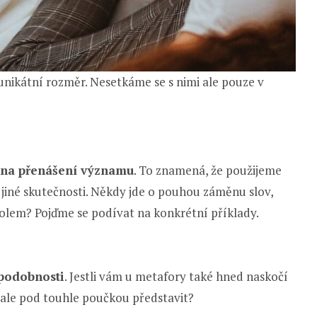
unikátní rozměr. Nesetkáme se s nimi ale pouze v
 na přenášení významu
. To znamená, že použijeme
i jiné skutečnosti. Někdy jde o pouhou záměnu slov,
a kolem? Pojďme se podívat na konkrétní příklady.
 podobnosti
. Jestli vám u metafory také hned naskočí
i ale pod touhle poučkou představit?