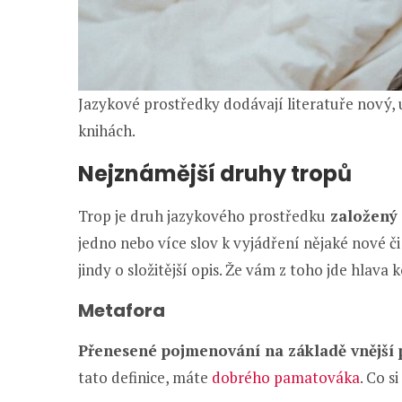
Jazykové prostředky dodávají literatuře nový, 
knihách.
Nejznámější druhy tropů
Trop je druh jazykového prostředku
založený
jedno nebo více slov k vyjádření nějaké nové č
jindy o složitější opis. Že vám z toho jde hlav
Metafora
Přenesené pojmenování na základě vnější
tato definice, máte
dobrého pamatováka
. Co s