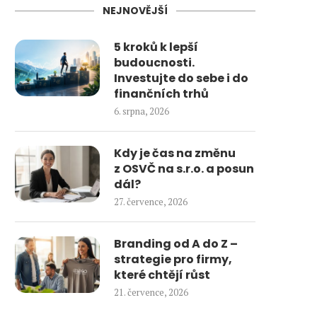
NEJNOVĚJŠÍ
5 kroků k lepší
budoucnosti.
Investujte do sebe i do
finančních trhů
6. srpna, 2026
Kdy je čas na změnu
z OSVČ na s.r.o. a posun
dál?
27. července, 2026
Branding od A do Z –
strategie pro firmy,
které chtějí růst
21. července, 2026