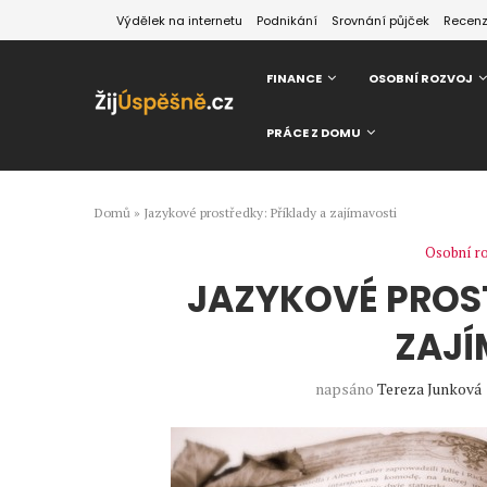
Výdělek na internetu
Podnikání
Srovnání půjček
Recen
FINANCE
OSOBNÍ ROZVOJ
PRÁCE Z DOMU
Domů
»
Jazykové prostředky: Příklady a zajímavosti
Osobní r
JAZYKOVÉ PROST
ZAJÍ
napsáno
Tereza Junková