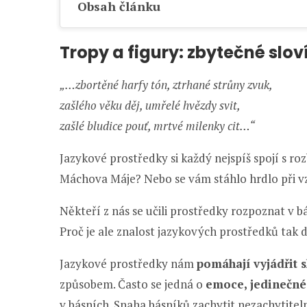
Obsah článku
Tropy a figury: zbytečné slov
„…zbortěné harfy tón, ztrhané strůny zvuk,
zašlého věku děj, umřelé hvězdy svit,
zašlé bludice pouť, mrtvé milenky cit…“
Jazykové prostředky si každý nejspíš spojí s roz
Máchova Máje? Nebo se vám stáhlo hrdlo při v
Někteří z nás se učili prostředky rozpoznat v bás
Proč je ale znalost jazykových prostředků tak d
Jazykové prostředky nám
pomáhají vyjádřit 
způsobem. Často se jedná o
emoce, jedinečné
v básních. Snaha básníků zachytit nezachytite