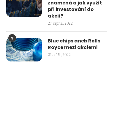
znamená a jak využít
při investování do
akcií?
27. srpna, 2022
3
Blue chips aneb Rolls
Royce mezi akciemi
21. září, 2022