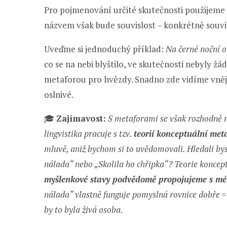
Pro pojmenování určité skutečnosti použijeme 
názvem však bude souvislost – konkrétně souvis
Uveďme si jednoduchý příklad:
Na černé noční o
co se na nebi blyštilo, ve skutečnosti nebyly 
metaforou pro hvězdy. Snadno zde vidíme vnější
oslnivé.
🎓
Zajímavost:
S metaforami se však rozhodně ne
lingvistika pracuje s tzv.
teorií konceptuální met
mluvě, aniž bychom si to uvědomovali. Hledali bys
nálada“ nebo „Skolila ho chřipka“? Teorie koncept
myšlenkové stavy podvědomě propojujeme s mé
nálada“ vlastně funguje pomyslná rovnice dobře =
by to byla živá osoba.