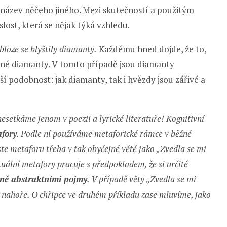
název něčeho jiného. Mezi skutečností a použitým
lost, která se nějak týká vzhledu.
bloze se blyštily diamanty.
Každému hned dojde, že to,
žádné diamanty. V tomto případě jsou diamanty
 podobnost: jak diamanty, tak i hvězdy jsou zářivé a
setkáme jenom v poezii a lyrické literatuře! Kognitivní
afory
. Podle ní používáme metaforické rámce v běžné
te metaforu třeba v tak obyčejné větě jako „Zvedla se mi
uální metafory pracuje s předpokladem, že si určité
ně abstraktními pojmy
. V případě věty „Zvedla se mi
 nahoře. O chřipce ve druhém příkladu zase mluvíme, jako