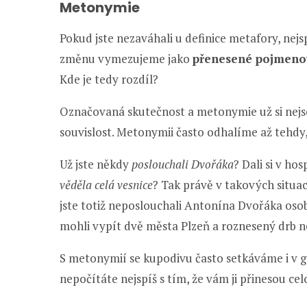
Metonymie
Pokud jste nezaváhali u definice metafory, nej
změnu vymezujeme jako
přenesené pojmenov
Kde je tedy rozdíl?
Označovaná skutečnost a metonymie už si nejs
souvislost. Metonymii často odhalíme až tehdy,
Už jste někdy
poslouchali Dvořáka
? Dali si v ho
věděla celá vesnice
? Tak právě v takových situac
jste totiž neposlouchali Antonína Dvořáka oso
mohli vypít dvě města Plzeň a roznesený drb ne
S metonymií se kupodivu často setkáváme i v g
nepočítáte nejspíš s tím, že vám ji přinesou cel