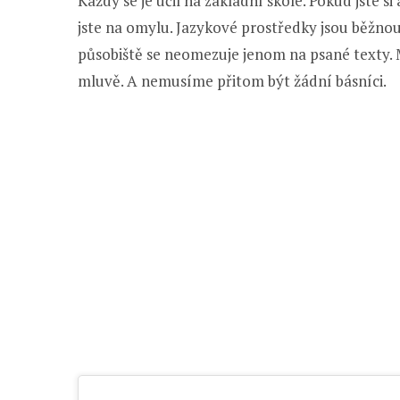
Každý se je učil na základní škole. Pokud jste s
jste na omylu. Jazykové prostředky jsou běžnou
působiště se neomezuje jenom na psané texty. 
mluvě. A nemusíme přitom být žádní básníci.