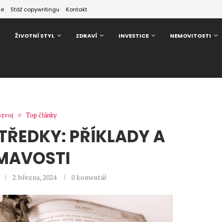
ze
Stáž copywritingu
Kontakt
ŽIVOTNÍ STYL
ZDRAVÍ
INVESTICE
NEMOVITOSTI
ozvoj
Top články
ŘEDKY: PŘÍKLADY A
MAVOSTI
2. března, 2024
0 komentář