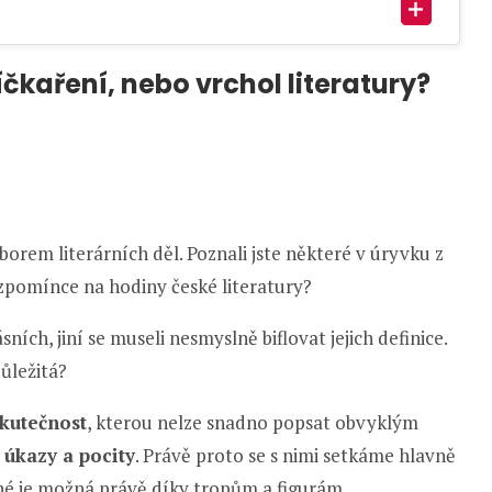
íčkaření, nebo vrchol literatury?
borem literárních děl. Poznali jste některé v úryvku z
zpomínce na hodiny české literatury?
ních, jiní se museli nesmyslně biflovat jejich definice.
ůležitá?
skutečnost
, kterou nelze snadno popsat obvyklým
 úkazy a pocity
. Právě proto se s nimi setkáme hlavně
lné je možná právě díky tropům a figurám.