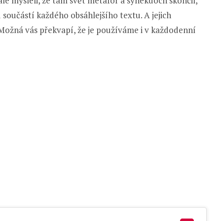
i ale mysleli, že tam svět metafor a synekdoch skončil,
 součástí každého obsáhlejšího textu. A jejich
Možná vás překvapí, že je používáme i v každodenní