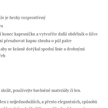
, že je hezky rozprostřený
ru
í konec kapesníčku a vytvoříte další obdélník o šířce
sí přesahovat kapsu zhruba o půl palce
aby se krásně dotýkal spodní linie a drobnými
řeb
)
složit, používejte bavlněné materiály či len.
en z nejjednodušších, a přesto elegantních, způsobů