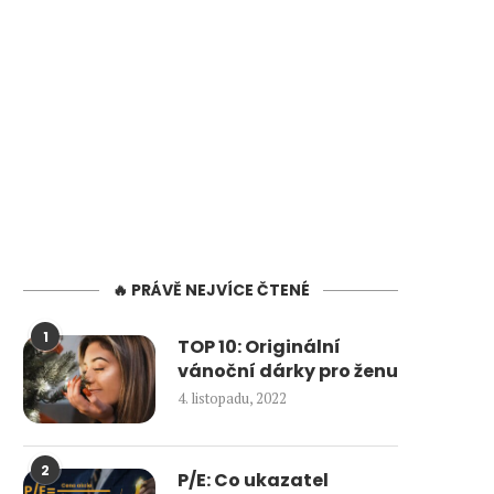
🔥 PRÁVĚ NEJVÍCE ČTENÉ
1
TOP 10: Originální
vánoční dárky pro ženu
4. listopadu, 2022
2
P/E: Co ukazatel