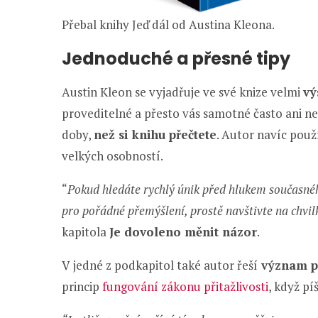
Přebal knihy Jeď dál od Austina Kleona.
Jednoduché a přesné tipy
Austin Kleon se vyjadřuje ve své knize velmi
vý
proveditelné a přesto vás samotné často ani n
doby,
než si knihu přečtete
. Autor navíc použ
velkých osobností.
“
Pokud hledáte rychlý únik před hlukem současného
pro pořádné přemýšlení, prostě navštivte na chvilk
kapitola
Je dovoleno měnit názor
.
V jedné z podkapitol také autor řeší
význam p
princip
fungování zákonu přitažlivosti
, když pí