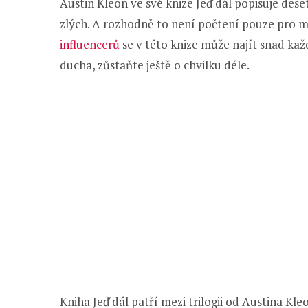
Austin Kleon ve své knize Jeď dál popisuje deset
zlých. A rozhodně to není počtení pouze pro ma
influencerů
se v této knize může najít snad ka
ducha, zůstaňte ještě o chvilku déle.
Kniha Jeď dál patří mezi trilogii od Austina Kle