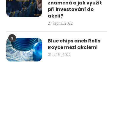
znamená a jak využít
při investování do
akcií?
27. srpna, 2022
3
Blue chips aneb Rolls
Royce mezi akciemi
21. září, 2022