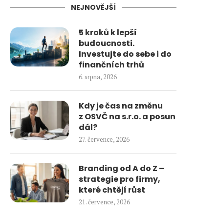
NEJNOVĚJŠÍ
5 kroků k lepší
budoucnosti.
Investujte do sebe i do
finančních trhů
6. srpna, 2026
Kdy je čas na změnu
z OSVČ na s.r.o. a posun
dál?
27. července, 2026
Branding od A do Z –
strategie pro firmy,
které chtějí růst
21. července, 2026