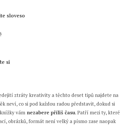
te sloveso
é
te si
ejití ztráty kreativity a těchto deset tipů najdete na
k neví, co si pod každou radou představit, dokud si
 knížky vám
nezabere příliš času
. Patří mezi ty, které
strací, obrázků, formát není velký a písmo zase naopak