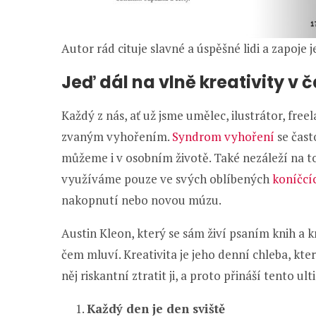
Autor rád cituje slavné a úspěšné lidi a zapoje 
Jeď dál na vlně kreativity v 
Každý z nás, ať už jsme umělec, ilustrátor, free
zvaným vyhořením.
Syndrom vyhoření
se čast
můžeme i v osobním životě. Také nezáleží na to
využíváme pouze ve svých oblíbených
koníčcí
nakopnutí nebo novou múzu.
Austin Kleon, který se sám živí psaním knih a 
čem mluví. Kreativita je jeho denní chleba, který
něj riskantní ztratit ji, a proto přináší tento u
Každý den je den sviště