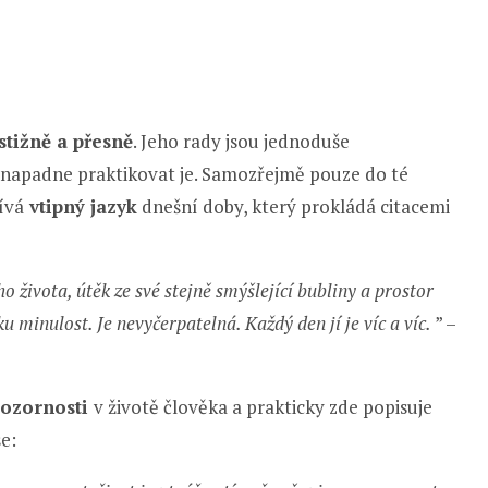
stižně a přesně
. Jeho rady jsou jednoduše
enapadne praktikovat je. Samozřejmě pouze do té
ívá
vtipný jazyk
dnešní doby, který prokládá citacemi
 života, útěk ze své stejně smýšlející bubliny a prostor
u minulost. Je nevyčerpatelná. Každý den jí je víc a víc.
” –
ozornosti
v životě člověka a prakticky zde popisuje
še: