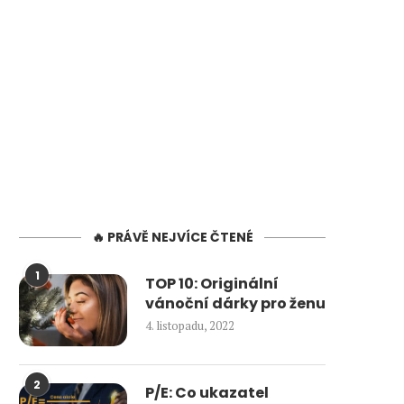
🔥 PRÁVĚ NEJVÍCE ČTENÉ
1
TOP 10: Originální
vánoční dárky pro ženu
4. listopadu, 2022
2
P/E: Co ukazatel