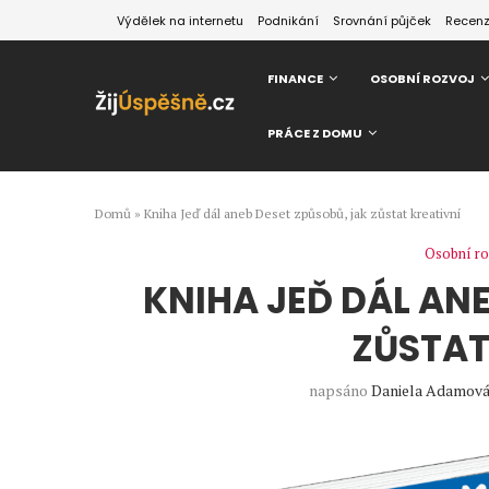
Výdělek na internetu
Podnikání
Srovnání půjček
Recen
FINANCE
OSOBNÍ ROZVOJ
PRÁCE Z DOMU
Domů
»
Kniha Jeď dál aneb Deset způsobů, jak zůstat kreativní
Osobní ro
KNIHA JEĎ DÁL AN
ZŮSTAT
napsáno
Daniela Adamov