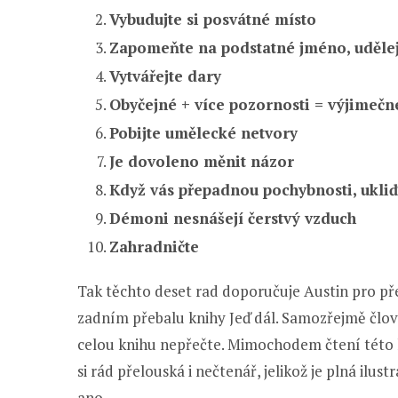
Vybudujte si posvátné místo
Zapomeňte na podstatné jméno, udělej
Vytvářejte dary
Obyčejné + více pozornosti = výjimečn
Pobijte umělecké netvory
Je dovoleno měnit názor
Když vás přepadnou pochybnosti, ukliď
Démoni nesnášejí čerstvý vzduch
Zahradničte
Tak těchto deset rad doporučuje Austin pro před
zadním přebalu knihy Jeď dál. Samozřejmě člově
celou knihu nepřečte. Mimochodem čtení této
si rád přelouská i nečtenář, jelikož je plná ilu
ano.