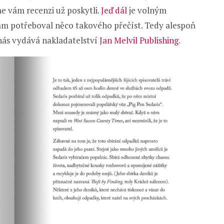
me vám recenzi už poskytli.
Jeď dál
je volným
sám potřeboval něco takového přečíst. Tedy alespoň
 nás vydává nakladatelství
Jan Melvil Publishing
.