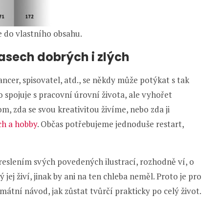
je do vlastního obsahu.
časech dobrých i zlých
lancer, spisovatel, atd., se někdy může potýkat s tak
o spojuje s pracovní úrovní života, ale vyhořet
m, zda se svou kreativitou živíme, nebo zda ji
ch a hobby
. Občas potřebujeme jednoduše restart,
kreslením svých povedených ilustrací, rozhodně ví, o
 jej živí, jinak by ani na ten chleba neměl. Proto je pro
ltimátní návod, jak zůstat tvůrčí prakticky po celý život.