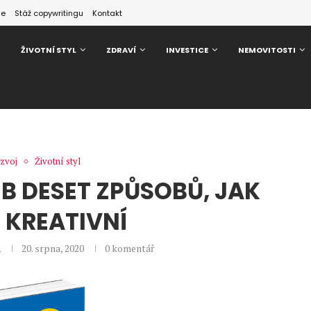
ze
Stáž copywritingu
Kontakt
ŽIVOTNÍ STYL
ZDRAVÍ
INVESTICE
NEMOVITOSTI
zvoj
Životní styl
EB DESET ZPŮSOBŮ, JAK
 KREATIVNÍ
á
20. srpna, 2020
0 komentář