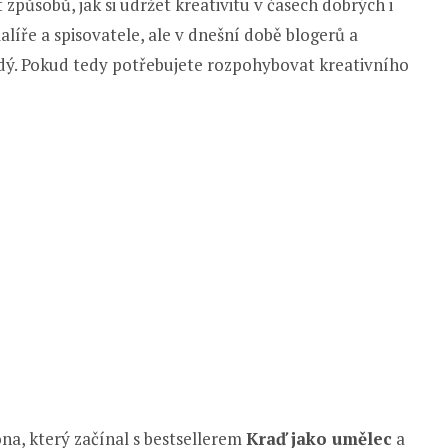
 způsobů, jak si udržet kreativitu v časech dobrých i
líře a spisovatele, ale v dnešní době blogerů a
ždý. Pokud tedy potřebujete rozpohybovat kreativního
ona, který začínal s bestsellerem
Kraď jako umělec
a