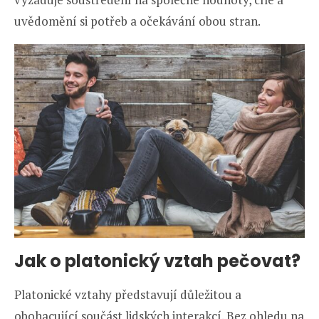
uvědomění si potřeb a očekávání obou stran.
Jak o platonický vztah pečovat?
Platonické vztahy představují důležitou a
obohacující součást lidských interakcí. Bez ohledu na