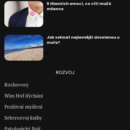
5 Hlavních emocí, co cítí muž k
milence
Jak sehnat nejlevnější dovolenou u
moře?
ROZVOJ
Rozhovory
Wim Hof dýchání
Pozitivní myšlení
Seberozvoj knihy
Patologický lhář