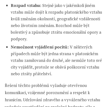
Rozpad vztahu:
Stejně jako v jakémkoli jiném
vztahu může dojít k rozpadu platonického vztahu
kvůli změnám okolností, geografické vzdálenosti
nebo životním změnám. Rozchod může být
bolestivý a způsobuje ztrátu emocionální opory a
podpory.
Nemožnost vyjádření pocitů:
V některých
případech může být jedna strana v platonickém
vztahu zamilovaná do druhé, ale nemůže toto své
city vyjádřit, protože se obává poškození vztahu
nebo ztráty přátelství.
Řešení těchto problémů vyžaduje otevřenou
komunikaci, vzájemné porozumění a respekt k
hranicím. Udržování zdravého a vyváženého vztahu
vyžaduje soustředění na společné hodnoty, cíle a