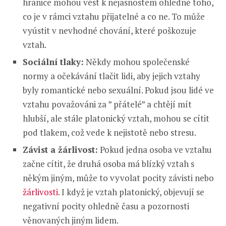
hranice mohou vést k nejasnostem ohledně toho,
co je v rámci vztahu přijatelné a co ne. To může
vyústit v nevhodné chování, které poškozuje
vztah.
Sociální tlaky:
Někdy mohou společenské
normy a očekávání tlačit lidi, aby jejich vztahy
byly romantické nebo sexuální. Pokud jsou lidé ve
vztahu považováni za ” přátelé” a chtějí mít
hlubší, ale stále platonický vztah, mohou se cítit
pod tlakem, což vede k nejistotě nebo stresu.
Závist a žárlivost:
Pokud jedna osoba ve vztahu
začne cítit, že druhá osoba má blízký vztah s
někým jiným, může to vyvolat pocity závisti nebo
žárlivosti
. I když je vztah platonický, objevují se
negativní pocity ohledně času a pozornosti
věnovaných jiným lidem.