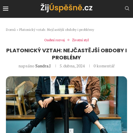
Domů
»
Platonický vztah: Nejčastější obdoby i problémy
Osobní rozvoj
Životní styl
PLATONICKÝ VZTAH: NEJČASTĚJŠÍ OBDOBY I
PROBLÉMY
napsáno
Sandra.J
5. dubna, 2024
0 komentář