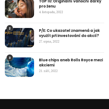
TOP 10: Originální vánoční dárky
pro ženu
4. listopadu, 2022
2
P/E: Co ukazatel znamená a jak
využít při investování do akcií?
27. srpna, 2022
3
Blue chips aneb Rolls Royce mezi
akciemi
21. září, 2022