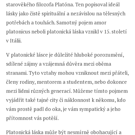
starověkého filozofa Platóna. Ten popisoval ideál
lásky jako čistě spirituální a nezávislou na tělesných
potřebách a touhách. Samotný pojem amor
platonicus neboli platonická láska vznikl v 15. století
v Itálii.
V platonické lásce je důležité hluboké porozumění,
sdílené zájmy a vzájemná důvěra mezi oběma
stranami. Tyto vztahy mohou vzniknout mezi přáteli,
členy rodiny, mentorem a studentem, nebo dokonce
mezi lidmi různých generací. Můžeme tímto pojmem
vyjádřit také tajné city či náklonnost k někomu, kdo
vám prostě padl do oka, je vám sympatický a jeho
přítomnost vás potěší.
Platonická láska může být nesmírně obohacující a