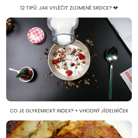
12 TIPŮ: JAK VYLÉČIT ZLOMENÉ SRDCE? 💔
CO JE GLYKEMICKÝ INDEX? + VHODNÝ JÍDELNÍČEK