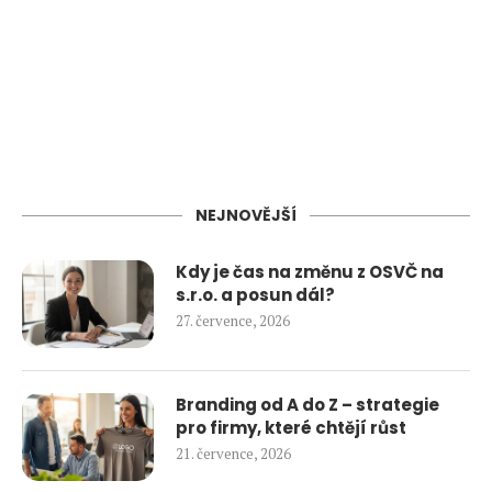
NEJNOVĚJŠÍ
Kdy je čas na změnu z OSVČ na
s.r.o. a posun dál?
27. července, 2026
Branding od A do Z – strategie
pro firmy, které chtějí růst
21. července, 2026