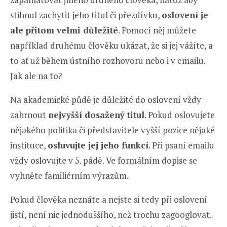
stihnul zachytit jeho titul či přezdívku,
oslovení je
ale přitom velmi důležité
. Pomocí něj můžete
například druhému člověku ukázat, že si jej vážíte, a
to ať už během ústního rozhovoru nebo i v emailu.
Jak ale na to?
Na akademické půdě je důležité do oslovení vždy
zahrnout
nejvyšší dosažený titul
. Pokud oslovujete
nějakého politika či představitele vyšší pozice nějaké
instituce,
osluvujte jej jeho funkcí
. Při psaní emailu
vždy oslovujte v 5. pádě. Ve formálním dopise se
vyhněte familiérním výrazům.
Pokud člověka neznáte a nejste si tedy při oslovení
jistí, není nic jednoduššího, než trochu zagooglovat.