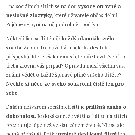
I na sociálních sítích se najdou
vysoce otravné a
neslušné zlozvyky
, které uživatelé občas dělají.
Pojďme se nyní na ně podrobněji podívat.
Někteří lidé sdílí téměř
každý okamžik svého
života
. Za den to může být i několik desítek
příspěvků, které však nemusí čtenáře bavit. Není to
třeba zrovna váš případ? Opravdu musí všichni vaši
známí vědět o každé špinavé plíně vašeho dítěte?
Nechte si něco ze svého soukromí čistě jen pro
sebe
.
Dalším nešvarem sociálních sítí je
přílišná snaha o
dokonalost.
Je dokázané, že většina lidí se na sítích
prezentuje lépe než ve skutečném životě. Nic se ale
nemá přehánět. Fotky
projeté desítkami filtrů
jen