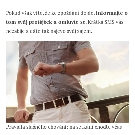
Pokud však víte, že ke zpoždění dojde,
informujte o
tom svůj protějšek a omluvte se
. Krátká SMS vás
nezabije a dáte tak najevo svůj zájem.
Pravidla slušného chování: na setkání choďte včas