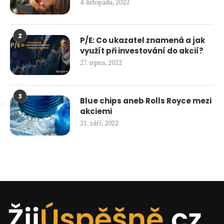
4. listopadu, 2022
2
P/E: Co ukazatel znamená a jak
využít při investování do akcií?
27. srpna, 2022
3
Blue chips aneb Rolls Royce mezi
akciemi
21. září, 2022