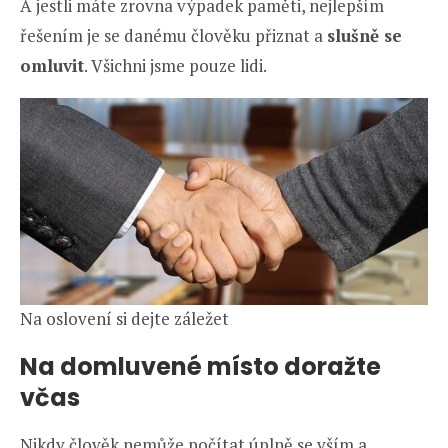
A jestli máte zrovna výpadek paměti, nejlepším
řešením je se danému člověku přiznat a
slušně se
omluvit
. Všichni jsme pouze lidi.
Na oslovení si dejte záležet
Na domluvené místo doražte
včas
Nikdy člověk nemůže počítat úplně se vším a