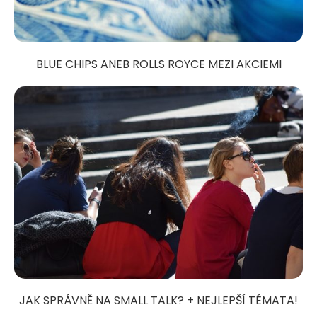
BLUE CHIPS ANEB ROLLS ROYCE MEZI AKCIEMI
JAK SPRÁVNĚ NA SMALL TALK? + NEJLEPŠÍ TÉMATA!