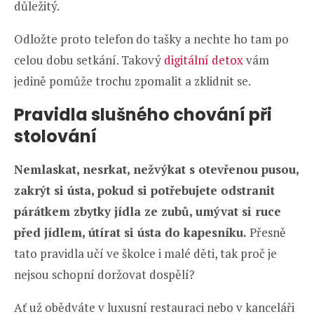
důležitý.
Odložte proto telefon do tašky a nechte ho tam po
celou dobu setkání. Takový
digitální detox
vám
jedině pomůže trochu zpomalit a zklidnit se.
Pravidla slušného chování při
stolování
Nemlaskat, nesrkat, nežvýkat s otevřenou pusou,
zakrýt si ústa, pokud si potřebujete odstranit
párátkem zbytky jídla ze zubů, umývat si ruce
před jídlem, útírat si ústa do kapesníku.
Přesně
tato pravidla učí ve školce i malé děti, tak proč je
nejsou schopní doržovat dospělí?
Ať už obědváte v luxusní restauraci nebo v kanceláři