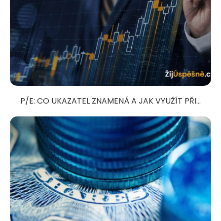
P/E: CO UKAZATEL ZNAMENÁ A JAK VYUŽÍT PŘI...