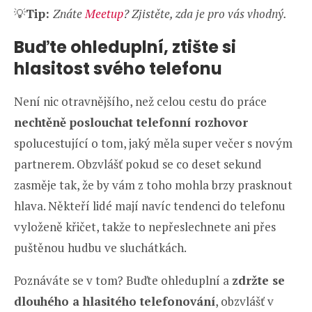
💡
Tip:
Znáte
Meetup
? Zjistěte, zda je pro vás vhodný.
Buďte ohleduplní, ztište si
hlasitost svého telefonu
Není nic otravnějšího, než celou cestu do práce
nechtěně poslouchat telefonní rozhovor
spolucestující o tom, jaký měla super večer s novým
partnerem. Obzvlášť pokud se co deset sekund
zasměje tak, že by vám z toho mohla brzy prasknout
hlava. Někteří lidé mají navíc tendenci do telefonu
vyloženě křičet, takže to nepřeslechnete ani přes
puštěnou hudbu ve sluchátkách.
Poznáváte se v tom? Buďte ohleduplní a
zdržte se
dlouhého a hlasitého telefonování
, obzvlášť v