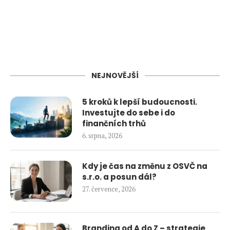
NEJNOVĚJŠÍ
5 kroků k lepší budoucnosti.
Investujte do sebe i do
finančních trhů
6. srpna, 2026
Kdy je čas na změnu z OSVČ na
s.r.o. a posun dál?
27. července, 2026
Branding od A do Z – strategie