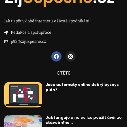
Jak uspět v době internetu v životě i podnikání.
Redakce a spolupráce
p92@zijuspesne.cz
ČTĚTE
Jsou automaty online dobrý byznys
plán?
Jak funguje a na co lze použít úvěr ze
stavebního...