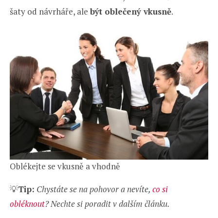
šaty od návrháře, ale
být oblečený vkusně
.
Oblékejte se vkusně a vhodně
💡
Tip:
Chystáte se na pohovor a nevíte,
co si
obléknout
? Nechte si poradit v dalším článku.