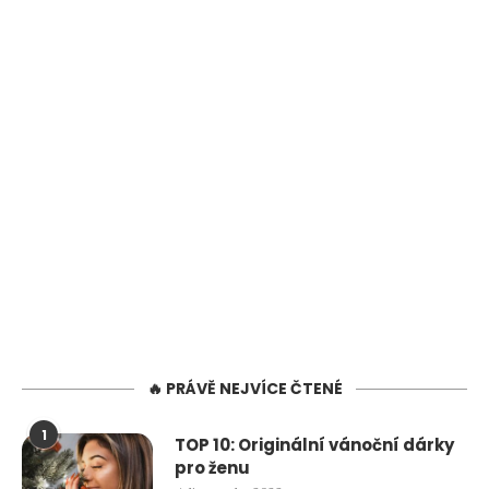
🔥 PRÁVĚ NEJVÍCE ČTENÉ
1
TOP 10: Originální vánoční dárky
pro ženu