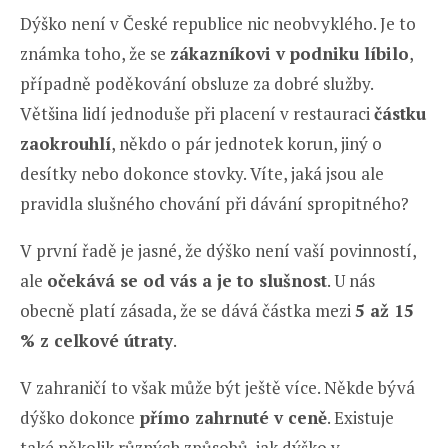
Dýško není v České republice nic neobvyklého. Je to
známka toho, že se
zákazníkovi v podniku líbilo
,
případně poděkování obsluze za dobré služby.
Většina lidí jednoduše při placení v restauraci
částku
zaokrouhlí
, někdo o pár jednotek korun, jiný o
desítky nebo dokonce stovky. Víte, jaká jsou ale
pravidla slušného chování při dávání spropitného?
V první řadě je jasné, že dýško není vaší povinností,
ale
očekává se od vás a je to slušnost
. U nás
obecně platí zásada, že se dává částka mezi
5 až 15
% z celkové útraty
.
V zahraničí to však může být ještě více. Někde bývá
dýško dokonce
přímo zahrnuté v ceně
. Existuje
také několik různých způsobů, jak dýško v