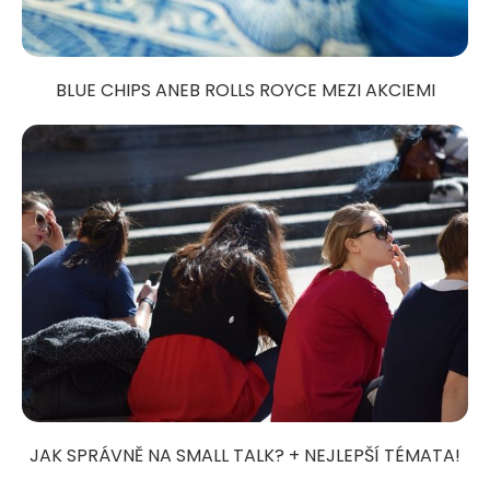
BLUE CHIPS ANEB ROLLS ROYCE MEZI AKCIEMI
JAK SPRÁVNĚ NA SMALL TALK? + NEJLEPŠÍ TÉMATA!