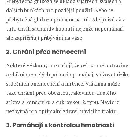
Přebytečná glukóza se ukládá v játrech, svalech a
dalších buňkách pro pozdější použití. Nebo se
přebytečná glukóza přemění na tuk. Ale právě až v
tuto chvíli sacharidy hubnutí nejenže nepomáhají,
ale zapříčiňují přibývání na váze.
2. Chrání před nemocemi
Některé výzkumy naznačují, že celozrnné potraviny
a vláknina z celých potravin pomáhají snižovat riziko
srdečních onemocnění a mrtvice. Vláknina může
také chránit před obezitou, rakovinou tlustého
střeva a konečníku a cukrovkou 2. typu. Navíc je
nezbytná pro optimální zdraví trávicího traktu.
3. Pomáhají s kontrolou hmotnosti