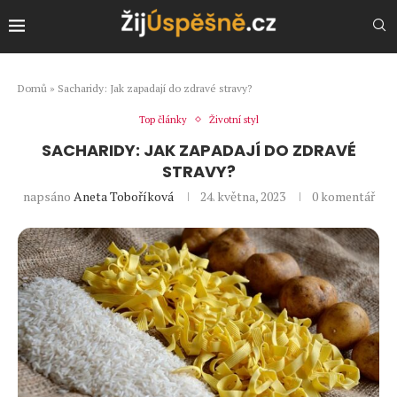
Domů
»
Sacharidy: Jak zapadají do zdravé stravy?
Top články
Životní styl
SACHARIDY: JAK ZAPADAJÍ DO ZDRAVÉ
STRAVY?
napsáno
Aneta Toboříková
24. května, 2023
0 komentář