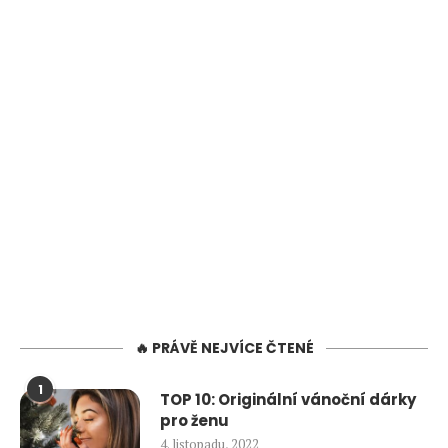
🔥 PRÁVĚ NEJVÍCE ČTENÉ
1
TOP 10: Originální vánoční dárky
pro ženu
4. listopadu, 2022