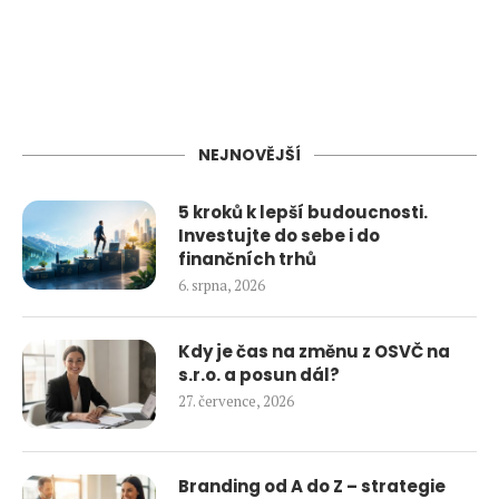
NEJNOVĚJŠÍ
5 kroků k lepší budoucnosti.
Investujte do sebe i do
finančních trhů
6. srpna, 2026
Kdy je čas na změnu z OSVČ na
s.r.o. a posun dál?
27. července, 2026
Branding od A do Z – strategie