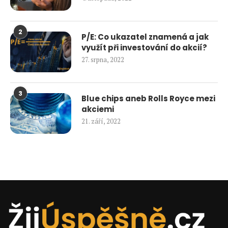
2
P/E: Co ukazatel znamená a jak
využít při investování do akcií?
27. srpna, 2022
3
Blue chips aneb Rolls Royce mezi
akciemi
21. září, 2022