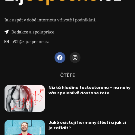
Jak uspět v době internetu v životě i podnikání.
Redakce a spolupráce
p92@zijuspesne.cz
ČTĚTE
Nízká hladina testosteronu – na nohy
vás spolehlivě dostane toto
Jaké existují hormony štěstí a jak si
je zařídit?