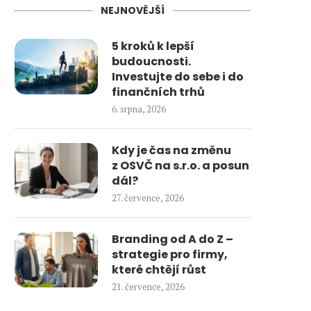
NEJNOVĚJŠÍ
5 kroků k lepší
budoucnosti.
Investujte do sebe i do
finančních trhů
6. srpna, 2026
Kdy je čas na změnu
z OSVČ na s.r.o. a posun
dál?
27. července, 2026
Branding od A do Z –
strategie pro firmy,
které chtějí růst
21. července, 2026