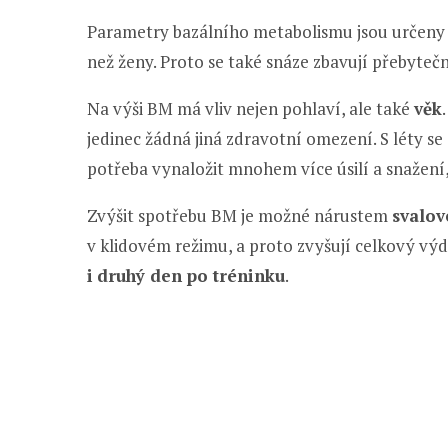
Parametry bazálního metabolismu jsou určen
než ženy. Proto se také snáze zbavují přebytečn
Na výši BM má vliv nejen pohlaví, ale také
věk
jedinec žádná jiná zdravotní omezení. S léty s
potřeba vynaložit mnohem více úsilí a snažení,
Zvýšit spotřebu BM je možné nárustem
svalov
v klidovém režimu, a proto zvyšují celkový výd
i
druhý den po tréninku
.