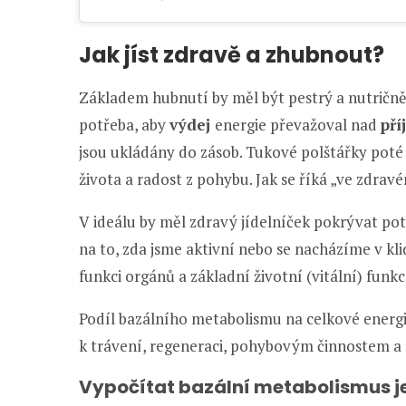
Jak jíst zdravě a zhubnout
?
Základem hubnutí by měl být pestrý a nutričně
potřeba, aby
výdej
energie převažoval nad
př
jsou ukládány do zásob. Tukové polštářky poté z
života a radost z pohybu. Jak se říká „ve zdrav
V ideálu by měl zdravý jídelníček pokrývat po
na to, zda jsme aktivní nebo se nacházíme v kli
funkci orgánů a základní životní (vitální) funk
Podíl bazálního metabolismu na celkové energi
k trávení, regeneraci, pohybovým činnostem a 
Vypočítat bazální metabolismus j