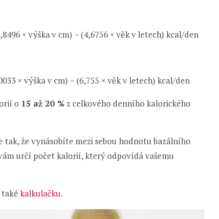
8496 × výška v cm) − (4,6756 × věk v letech) kcal/den
033 × výška v cm) − (6,755 × věk v letech) kcal/den
orií o
15 až 20 %
z celkového denního kalorického
e tak, že vynásobíte mezi sebou hodnotu bazálního
 vám určí počet kalorií, který odpovídá vašemu
 také
kalkulačku
.