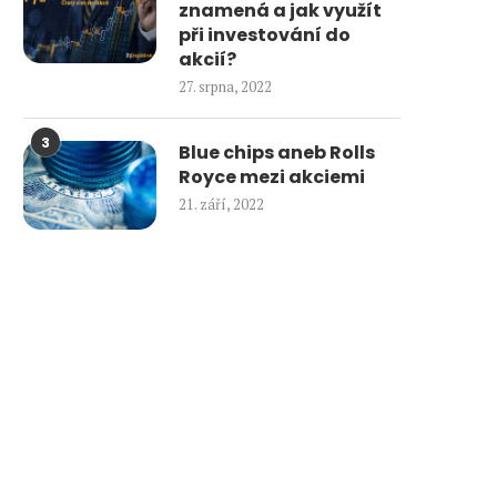
znamená a jak využít
při investování do
akcií?
27. srpna, 2022
3
Blue chips aneb Rolls
Royce mezi akciemi
21. září, 2022