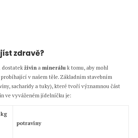
 jíst zdravě?
u dostatek
živin
a
minerálu
k tomu, aby mohl
 probíhající v našem těle. Základním stavebním
iny, sacharidy a tuky), které tvoří významnou část
in ve vyváženém jídelníčku je:
1kg
potraviny