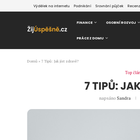
Výdělek na internetu
Podnikání
Srovnání půjček
Recen
FINANCE
OSOBNÍ ROZVOJ
PRÁCE Z DOMU
Domů
»
7 Tipů: Jak jíst zdravě?
Top člá
7 TIPŮ: JA
napsáno
Sandra