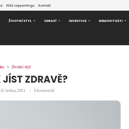
ze
Stáž copywritingu
Kontakt
ŽIVOTNÍ STYL
ZDRAVÍ
INVESTICE
NEMOVITOSTI
nky
Životní styl
K JÍST ZDRAVĚ?
12. ledna, 2021
0 komentář