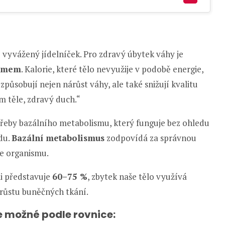
 vyvážený jídelníček. Pro zdravý úbytek váhy je
íjmem
. Kalorie, které tělo nevyužije v podobě energie,
působují nejen nárůst váhy, ale také snižují kvalitu
ém těle, zdravý duch.“
třeby bazálního metabolismu, který funguje bez ohledu
du.
Bazální metabolismus
zodpovídá za správnou
ce organismu.
i představuje
60–75 %
, zbytek naše tělo využívá
růstu buněčných tkání.
e možné podle rovnice: