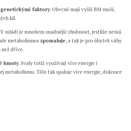
y
genetickými faktory
. Obecně mají vyšší BM muži,
ých kil.
. V mládí je mnohem snadnější zhubnout, jestliže nemá
e ale metabolismus
zpomaluje
, a tak je pro úbytek váhy
 než dříve.
é hmoty
. Svaly totiž využívají více energie i
ej metabolismu. Tělo tak spaluje více energie, dokonce