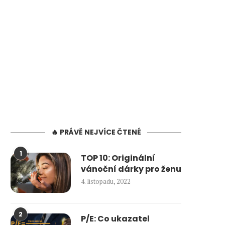
🔥 PRÁVĚ NEJVÍCE ČTENÉ
1
TOP 10: Originální
vánoční dárky pro ženu
4. listopadu, 2022
2
P/E: Co ukazatel