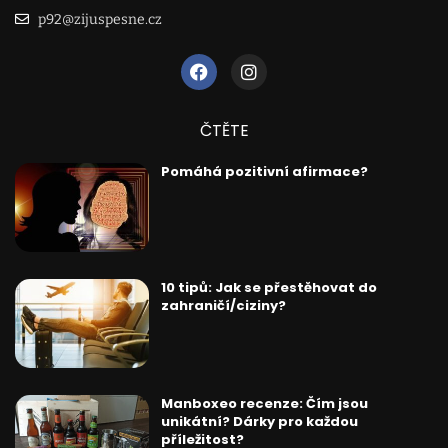
p92@zijuspesne.cz
ČTĚTE
Pomáhá pozitivní afirmace?
10 tipů: Jak se přestěhovat do
zahraničí/ciziny?
Manboxeo recenze: Čím jsou
unikátní? Dárky pro každou
příležitost?