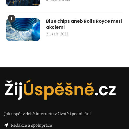
3
Blue chips aneb Rolls Royce mezi
akciemi
21. září, 2022
Jak uspět v době internetu v životě i podnikání.
Redakce a spolupráce