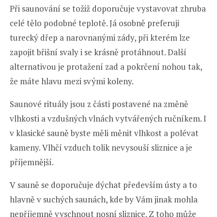
Při saunování se tožiž doporučuje vystavovat zhruba
celé tělo podobné teplotě. Já osobně preferuji
turecký dřep a narovnanými zády, při kterém lze
zapojit břišní svaly i se krásně protáhnout. Další
alternativou je protažení zad a pokrčení nohou tak,
že máte hlavu mezi svými koleny.
Saunové rituály jsou z části postavené na změně
vlhkosti a vzdušných vlnách vytvářených ručníkem. I
v klasické sauně byste měli měnit vlhkost a polévat
kameny. Vlhčí vzduch tolik nevysouší sliznice a je
příjemnější.
V sauně se doporučuje dýchat především ústy a to
hlavně v suchých saunách, kde by Vám jinak mohla
nepříjemně vyschnout nosní sliznice. Z toho může