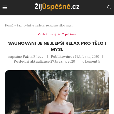
Domů
»
Saunování je nejlepší relax pro tělo i mysl
Osobní rozvoj
Top články
SAUNOVÁNÍ JE NEJLEPŠÍ RELAX PRO TĚLO I
MYSL
napsáno
Patrik Pilous
Publikováno:
19. března, 2020
Poslední aktualizace
29. března, 2020
0 komentář