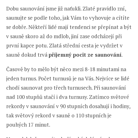
Dobu saunování jsme již naťukli. Zlaté pravidlo zní,
saunujte se podle toho, jak Vám to vyhovuje a cítíte
se dobře. Někteří lidé mají tendenci se přepínat a být
v sauně skoro až do mdlob, jiní zase odcházejí při
první kapce potu. Zlatá střední cesta je vydržet v
sauně dokud trvá
příjemný pocit ze saunování
.
Časově by to mělo být něco mezi 8-18 minutami na
jeden turnus. Počet turnusů je na Vás. Nejvíce se lidé
chodí saunovat pro třech turnusech. Při saunování
nad 100 stupňů stačí i dva turnusy. Zatímco světové
rekordy v saunování v 90 stupních dosahují i hodiny,
tak světový rekord v sauně o 110 stupních je
pouhých 17 minut.