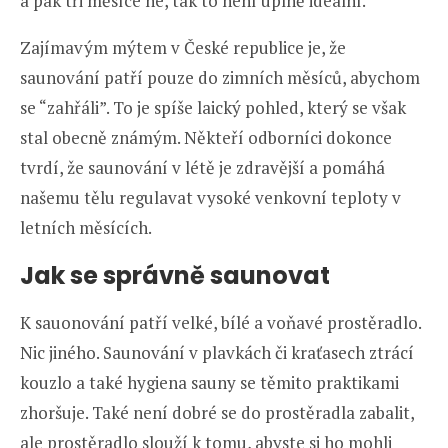
a pak tři měsíce ne, tak to není úplně ideální.
Zajímavým mýtem v České republice je, že
saunování patří pouze do zimních měsíců, abychom
se “zahřáli”. To je spíše laický pohled, který se však
stal obecně známým. Někteří odborníci dokonce
tvrdí, že saunování v létě je zdravější a pomáhá
našemu tělu regulavat vysoké venkovní teploty v
letních měsících.
Jak se správně saunovat
K sauonování patří velké, bílé a voňavé prostěradlo.
Nic jiného. Saunování v plavkách či kraťasech ztrácí
kouzlo a také hygiena sauny se těmito praktikami
zhoršuje. Také není dobré se do prostěradla zabalit,
ale prostěradlo slouží k tomu, abyste si ho mohli