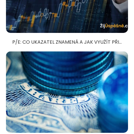
P/E: CO UKAZATEL ZNAMENÁ A JAK VYUŽÍT PŘI...