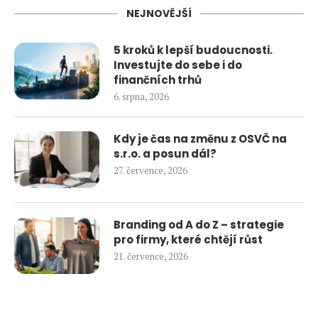
NEJNOVĚJŠÍ
5 kroků k lepší budoucnosti.
Investujte do sebe i do
finančních trhů
6. srpna, 2026
Kdy je čas na změnu z OSVČ na
s.r.o. a posun dál?
27. července, 2026
Branding od A do Z – strategie
pro firmy, které chtějí růst
21. července, 2026