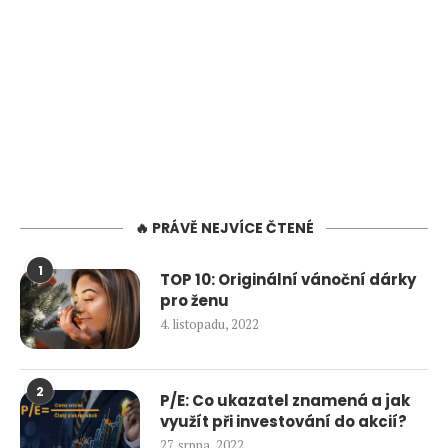
🔥 PRÁVĚ NEJVÍCE ČTENÉ
1
TOP 10: Originální vánoční dárky
pro ženu
4. listopadu, 2022
2
P/E: Co ukazatel znamená a jak
využít při investování do akcií?
27. srpna, 2022