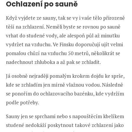
Ochlazení po sauně
Když vyjdete ze sauny, tak se vy i vaše tělo přirozeně
těší na zchlazení. Neměli byste se rovnou po sauně
vrhat do studené vody, ale alespoň půl až minutku
vydržet na vzduchu. Ve Finsku doporučují ujít velmi
pomalou chůzí na vzduchu 50 metrů, několikrát se
nadechnout zhluboka a až pak se zchladit.
Já osobně nejraději pomalým krokem dojdu ke sprše,
kde se zchladím jen mírně vlažnou vodou. Následně
se ponořím do ochlazovacího bazénku, kde vydržím
podle potřeby.
Sauny jen se sprchami nebo s napouštěcím kbelíkem
studené nedokáží poskytnout takové zchlazení jako