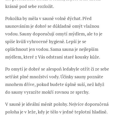
krásně pod sebe rozložit.
Pokožka by měla v sauně volně dýchat. Před
saunováním je dobré se důkladně omýt vlažnou
vodou. Sauny doporučují omytí mýdlem, ale to je
spíše kvůli vyhrocené hygieně. Lepší je se
opláchnout jen vodou. Sama sauna je nejlepším
mýdlem, které z Vás odstraní staré kousky kůže.
Po omytí je dobré se alespoň ledabyle otřít či ze sebe
setřást plné množství vody. Účinky sauny poznáte
mnohem dříve, pokud budete úplně suší, než když
do sauny vyrazíte mokří rovnou ze sprchy.
V sauně je ideální měnit polohy. Nejvíce doporučená
poloha je v leže, kdy je tělo v jedné teplotní hladině.