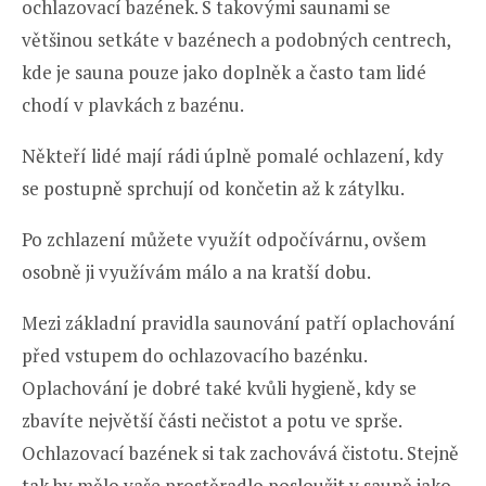
ochlazovací bazének. S takovými saunami se
většinou setkáte v bazénech a podobných centrech,
kde je sauna pouze jako doplněk a často tam lidé
chodí v plavkách z bazénu.
Někteří lidé mají rádi úplně pomalé ochlazení, kdy
se postupně sprchují od končetin až k zátylku.
Po zchlazení můžete využít odpočívárnu, ovšem
osobně ji využívám málo a na kratší dobu.
Mezi základní pravidla saunování patří oplachování
před vstupem do ochlazovacího bazénku.
Oplachování je dobré také kvůli hygieně, kdy se
zbavíte největší části nečistot a potu ve sprše.
Ochlazovací bazének si tak zachovává čistotu. Stejně
tak by mělo vaše prostěradlo posloužit v sauně jako