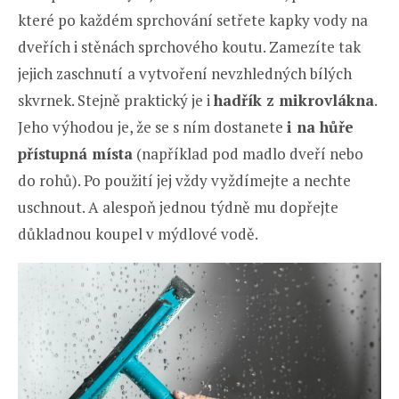
které po každém sprchování setřete kapky vody na
dveřích i stěnách sprchového koutu. Zamezíte tak
jejich zaschnutí
a vytvoření nevzhledných bílých
skvrnek. Stejně praktický je i
hadřík z mikrovlákna
.
Jeho výhodou je, že se s ním dostanete
i na hůře
přístupná místa
(například pod madlo dveří nebo
do rohů). Po použití jej vždy vyždímejte a nechte
uschnout. A alespoň jednou týdně mu dopřejte
důkladnou koupel v mýdlové vodě.