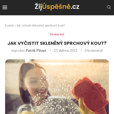
Domů
»
Jak vyčistit skleněný sprchový kout?
Životní styl
JAK VYČISTIT SKLENĚNÝ SPRCHOVÝ KOUT?
napsáno
Patrik Pilous
23. dubna, 2022
0 komentář