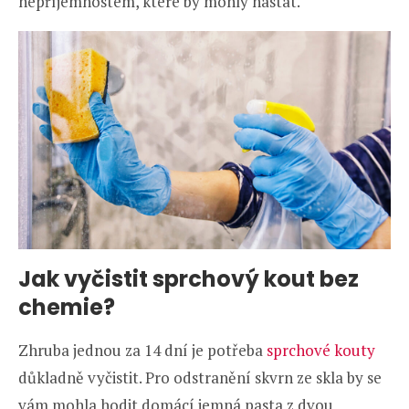
nepříjemnostem, které by mohly nastat.
Jak vyčistit sprchový kout bez
chemie?
Zhruba jednou za 14 dní je potřeba
sprchové kouty
důkladně vyčistit. Pro odstranění skvrn ze skla by se
vám mohla hodit domácí jemná pasta z dvou