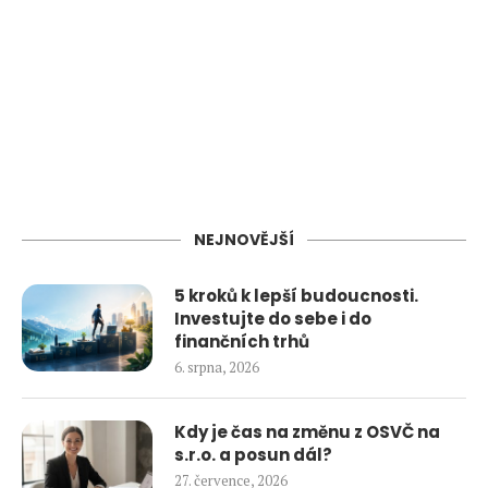
NEJNOVĚJŠÍ
5 kroků k lepší budoucnosti.
Investujte do sebe i do
finančních trhů
6. srpna, 2026
Kdy je čas na změnu z OSVČ na
s.r.o. a posun dál?
27. července, 2026