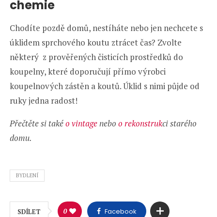
chemie
Chodíte pozdě domů, nestíháte nebo jen nechcete s
úklidem sprchového koutu ztrácet čas? Zvolte
některý z prověřených čisticích prostředků do
koupelny, které doporučují přímo výrobci
koupelnových zástěn a koutů. Úklid s nimi půjde od
ruky jedna radost!
Přečtěte si také
o vintage
nebo
o rekonstruk
ci starého
domu.
BYDLENÍ
0
Facebook
SDÍLET