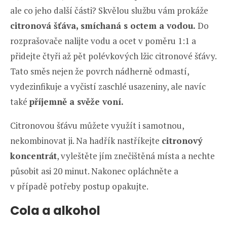
ale co jeho další části? Skvělou službu vám prokáže
citronová šťáva, smíchaná s octem a vodou.
Do
rozprašovače nalijte vodu a ocet v poměru 1:1 a
přidejte čtyři až pět polévkových lžic citronové šťávy.
Tato směs nejen že povrch nádherně odmastí,
vydezinfikuje a vyčistí zaschlé usazeniny, ale navíc
také
příjemně a svěže voní.
Citronovou šťávu můžete využít i samotnou,
nekombinovat ji. Na hadřík nastříkejte
citronový
koncentrát
, vyleštěte jím znečištěná místa a nechte
působit asi 20 minut. Nakonec opláchněte a
v případě potřeby postup opakujte.
Cola a alkohol