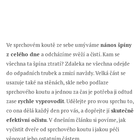
Ve sprchovém koutě ze sebe umýváme
nános špíny
z celého dne
a odcházíme svěží a čistí. Kam se
všechna ta špína ztratí? Zdaleka ne všechna odejde
do odpadních trubek a zmizí navždy. Velká část se
usazuje také na stěnách, skle nebo podlaze
sprchového koutu a jednou za čas je potřeba ji odtud
zase
rychle vyprovodit
. Udělejte pro svou sprchu to,
co ona dělá každý den pro vás, a dopřejte jí
skutečně
efektivní očistu
. V dnešním článku si povíme, jak
vyčistit dveře od sprchového koutu i jakou péči
věnovat jeho ostatním částem.