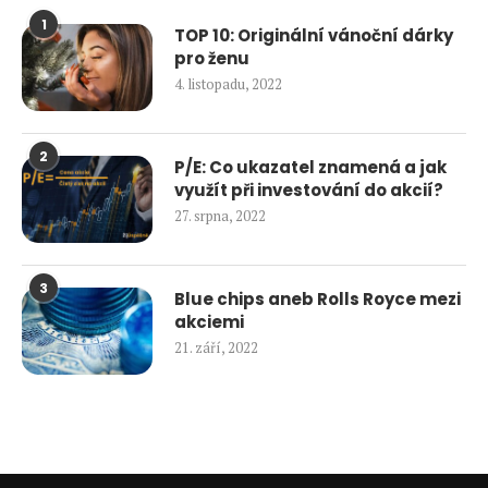
1
TOP 10: Originální vánoční dárky
pro ženu
4. listopadu, 2022
2
P/E: Co ukazatel znamená a jak
využít při investování do akcií?
27. srpna, 2022
3
Blue chips aneb Rolls Royce mezi
akciemi
21. září, 2022