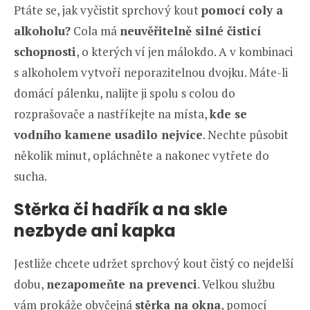
Ptáte se, jak vyčistit sprchový kout
pomocí coly a
alkoholu?
Cola má
neuvěřitelně silné čisticí
schopnosti
, o kterých ví jen málokdo. A v kombinaci
s alkoholem vytvoří neporazitelnou dvojku. Máte-li
domácí pálenku, nalijte ji spolu s colou do
rozprašovače a nastříkejte na místa,
kde se
vodního kamene usadilo nejvíce
. Nechte působit
několik minut, opláchněte a nakonec vytřete do
sucha.
Stěrka či hadřík a na skle
nezbyde ani kapka
Jestliže chcete udržet sprchový kout čistý co nejdelší
dobu,
nezapomeňte na prevenci
. Velkou službu
vám prokáže obyčejná
stěrka na okna
, pomocí