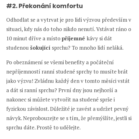
#2. Překonání komfortu
Odhodlat se a vytrvat je pro lidi výzvou především v
situaci, kdy nás do toho nikdo nenutí. Vstávat ráno o
10 minut dříve a místo
příjemné
kávy si dát
studenou
šokující
sprchu? To mnoho lidí neláká.
Po obeznámení se všemi benefity a počáteční
nepříjemností ranní studené sprchy to musíte brát
jako výzvu! Zvládnu každý den v tomto měsíci vstát
a dát si ranní sprchu? První dny jsou nejhorší a
nakonec si můžete vytvořit na studené sprše i
fyzickou závislost. Důležité je zavést a udržet pevný
návyk. Neprobouzejte se s tím, že přemýšlíte, jestli si
sprchu dáte. Prostě to udělejte.