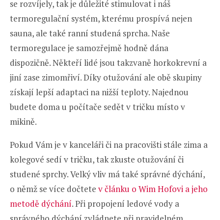
se rozvíjely, tak je důležité stimulovat i náš
termoregulační systém, kterému prospívá nejen
sauna, ale také ranní studená sprcha. Naše
termoregulace je samozřejmě hodně dána
dispozičně. Někteří lidé jsou takzvaně horkokrevní a
jiní zase zimomřiví. Díky otužování ale obě skupiny
získají lepší adaptaci na nižší teploty. Najednou
budete doma u počítače sedět v tričku místo v
mikině.
Pokud Vám je v kanceláři či na pracovišti stále zima a
kolegové sedí v tričku, tak zkuste otužování či
studené sprchy. Velký vliv má také správné dýchání,
o němž se více dočtete
v článku o Wim Hofovi a jeho
metodě dýchání
. Při propojení ledové vody a
správného dýchání zvládnete při pravidelném