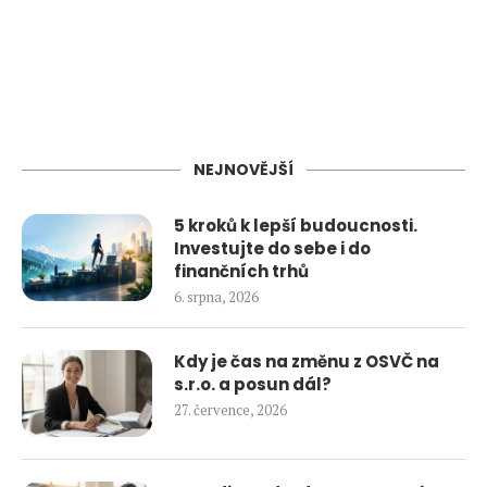
NEJNOVĚJŠÍ
5 kroků k lepší budoucnosti.
Investujte do sebe i do
finančních trhů
6. srpna, 2026
Kdy je čas na změnu z OSVČ na
s.r.o. a posun dál?
27. července, 2026