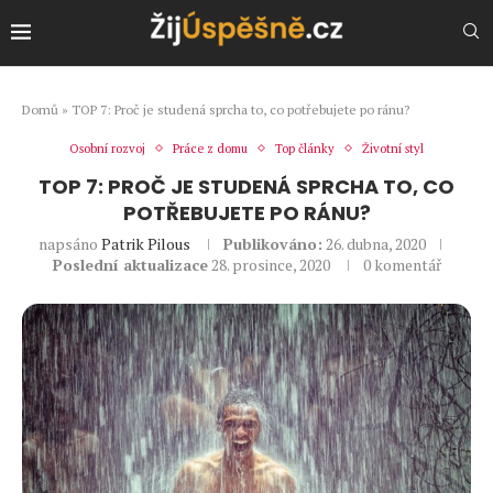
Domů
»
TOP 7: Proč je studená sprcha to, co potřebujete po ránu?
Osobní rozvoj
Práce z domu
Top články
Životní styl
TOP 7: PROČ JE STUDENÁ SPRCHA TO, CO
POTŘEBUJETE PO RÁNU?
napsáno
Patrik Pilous
Publikováno:
26. dubna, 2020
Poslední aktualizace
28. prosince, 2020
0 komentář