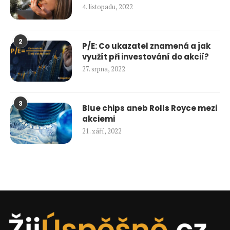
4. listopadu, 2022
2
P/E: Co ukazatel znamená a jak
využít při investování do akcií?
27. srpna, 2022
3
Blue chips aneb Rolls Royce mezi
akciemi
21. září, 2022