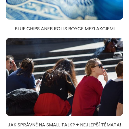
BLUE CHIPS ANEB ROLLS ROYCE MEZI AKCIEMI
JAK SPRÁVNĚ NA SMALL TALK? + NEJLEPŠÍ TÉMATA!