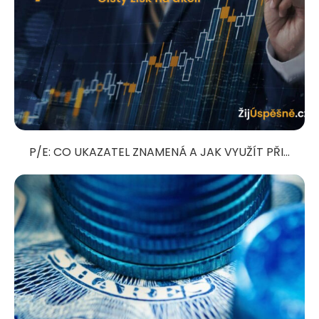
P/E: CO UKAZATEL ZNAMENÁ A JAK VYUŽÍT PŘI...