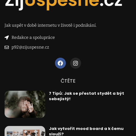
Jak uspět v době internetu v životě i podnikání.
Redakce a spolupráce
p92@zijuspesne.cz
ČTĚTE
7 Tipů: Jak se přestat stydět a být
sebejistý!
Jak vytvořit mood board a k čemu
slouží?