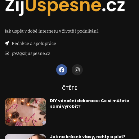
Jak uspět v době internetu v životě i podnikání.
Redakce a spolupráce
p92@zijuspesne.cz
ČTĚTE
DIY vánoční dekorace: Co si můžete
sami vyrobit?
Jak na krásné vlasy, nehty a pleť?