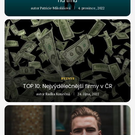
na trhu
autor
Patricie Mikolášová
4. prosince, 2022
BYZNYS
TOP 10: Nejvýdělečnější firmy v ČR
autor
Radka Konečná
24. října, 2022