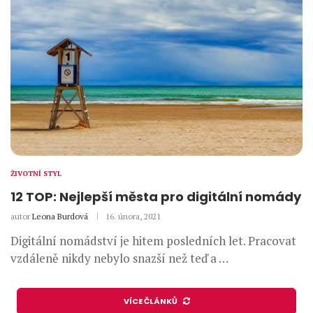
ŽIVOTNÍ STYL
12 TOP: Nejlepší města pro digitální nomády
autor
Leona Burdová
16. února, 2021
Digitální nomádství je hitem posledních let. Pracovat
vzdáleně nikdy nebylo snazší než teď a …
VÍCE ČLÁNKŮ