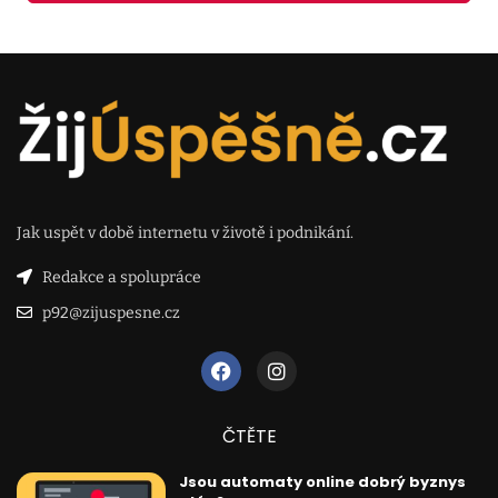
Jak uspět v době internetu v životě i podnikání.
Redakce a spolupráce
p92@zijuspesne.cz
ČTĚTE
Jsou automaty online dobrý byznys