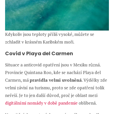
Kdykoliv jsou teploty příliš vysoké, můžete se
zchladit v krásném Karibském moři.
Covid v Playa del Carmen
Situace a anticovid opatření jsou v Mexiku různá.
Provincie Quintana Roo, kde se nachází Playa del
Carmen, má
pravidla velmi uvolněná
. Výdělky zde
velmi závisí na turismu, proto se zde opatření tolik
neřeší. Je to jen další důvod, proč je oblast mezi
digitálními nomády v době pandemie
oblíbená.