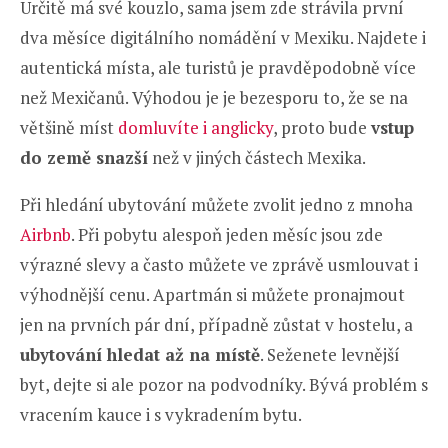
Určitě má své kouzlo, sama jsem zde strávila první
dva měsíce digitálního nomádění v Mexiku. Najdete i
autentická místa, ale turistů je pravděpodobně více
než Mexičanů. Výhodou je je bezesporu to, že se na
většině míst
domluvíte i anglicky
, proto bude
vstup
do země snazší
než v jiných částech Mexika.
Při hledání ubytování můžete zvolit jedno z mnoha
Airbnb
. Při pobytu alespoň jeden měsíc jsou zde
výrazné slevy a často můžete ve zprávě usmlouvat i
výhodnější cenu. Apartmán si můžete pronajmout
jen na prvních pár dní, případně zůstat v hostelu, a
ubytování hledat až na místě
. Seženete levnější
byt, dejte si ale pozor na podvodníky. Bývá problém s
vracením kauce i s vykradením bytu.