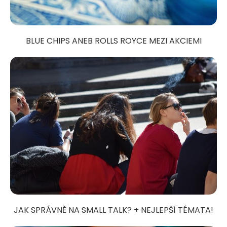
BLUE CHIPS ANEB ROLLS ROYCE MEZI AKCIEMI
JAK SPRÁVNĚ NA SMALL TALK? + NEJLEPŠÍ TÉMATA!