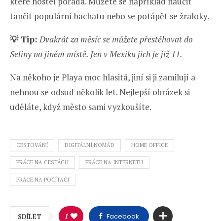
které hostel pořádá. Můžete se například naučit
tančit populární bachatu nebo se potápět se žraloky.
💡 Tip:
Dvakrát za měsíc se můžete přestěhovat do
Seliny na jiném místě. Jen v Mexiku jich je již 11.
Na někoho je Playa moc hlasitá, jiní si ji zamilují a
nehnou se odsud několik let. Nejlepší obrázek si
uděláte, když město sami vyzkoušíte.
CESTOVÁNÍ
DIGITÁLNÍ NOMÁD
HOME OFFICE
PRÁCE NA CESTÁCH
PRÁCE NA INTERNETU
PRÁCE NA POČÍTAČI
1
Facebook
SDÍLET