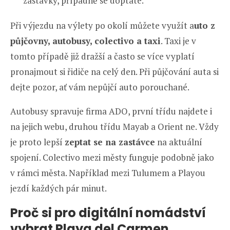
zastávky, případně se doptáte.
Při výjezdu na výlety po okolí můžete využít a
uto z
půjčovny, autobusy, colectivo a taxi
. Taxi je v
tomto případě již dražší a často se více vyplatí
pronajmout si řidiče na celý den. Při půjčování auta si
dejte pozor, ať vám nepůjčí auto porouchané.
Autobusy spravuje firma ADO, první třídu najdete i
na jejich webu, druhou třídu Mayab a Orient ne. Vždy
je proto lepší
zeptat se na zastávce
na aktuální
spojení. Colectivo mezi městy funguje podobně jako
v rámci města. Například mezi Tulumem a Playou
jezdí každých pár minut.
Proč si pro digitální nomádství
vybrat Playa del Carmen