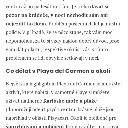
centra až po padesátou třídu. Je třeba
dávat si
pozor na krádeže, v noci nechodit sám ani
nejezdit taxíkem.
Problém posledních let je místní
policie. V případě, že se něco stane, tak vám moc
nepomohou, za to si vždy najdou dobrý důvod, proč
vám dát pokutu, respektive okrást vás. S tímto
problémem se lidi obvykle setkávají v noci.
Co dělat v Playa del Carmen a okolí
Největším highlightem Playa del Carmen je množství
aktivit, které nabízí. V samotné Playe si můžete
užívat nádherné
Karibské moře a pláže
(doporučuji odejít pryč z centra, krásné pláže jsou
například v oblasti Playacar). Okolí je oblíbené pro
šnorchlování a potápění
. Korálový útes u ostrova