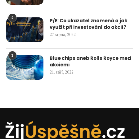
2
P/E: Co ukazatel znamená a jak
využít při investování do akcií?
27. srpna, 2022
3
Blue chips aneb Rolls Royce mezi
akciemi
21. září, 2022