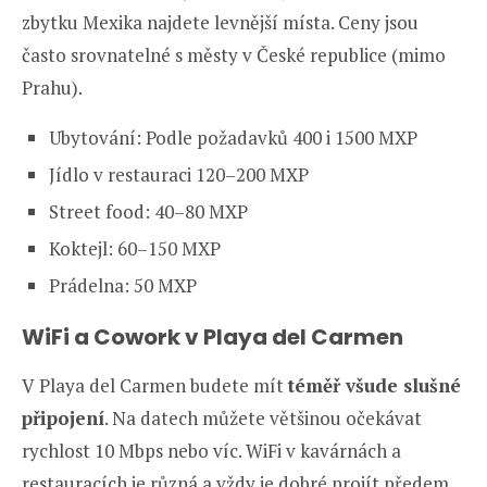
zbytku Mexika najdete levnější místa. Ceny jsou
často srovnatelné s městy v České republice (mimo
Prahu).
Ubytování: Podle požadavků 400 i 1500 MXP
Jídlo v restauraci 120–200 MXP
Street food: 40–80 MXP
Koktejl: 60–150 MXP
Prádelna: 50 MXP
WiFi a Cowork v Playa del Carmen
V Playa del Carmen budete mít
téměř všude slušné
připojení
. Na datech můžete většinou očekávat
rychlost 10 Mbps nebo víc. WiFi v kavárnách a
restauracích je různá a vždy je dobré projít předem