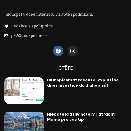
Jak uspět v době internetu v životě i podnikání.
Redakce a spolupráce
p92@zijuspesne.cz
ČTĚTE
Dluhopisomat recenze: Vyplatí se
dnes investice do dluhopisů?
Hledáte krásný hotel v Tatrách?
Máme pro vás tip