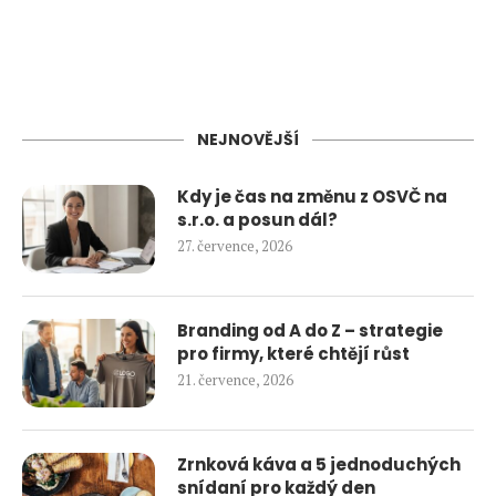
NEJNOVĚJŠÍ
Kdy je čas na změnu z OSVČ na
s.r.o. a posun dál?
27. července, 2026
Branding od A do Z – strategie
pro firmy, které chtějí růst
21. července, 2026
Zrnková káva a 5 jednoduchých
snídaní pro každý den