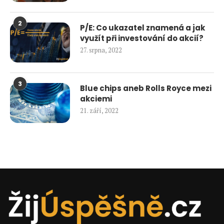
2
P/E: Co ukazatel znamená a jak
využít při investování do akcií?
27. srpna, 2022
3
Blue chips aneb Rolls Royce mezi
akciemi
21. září, 2022