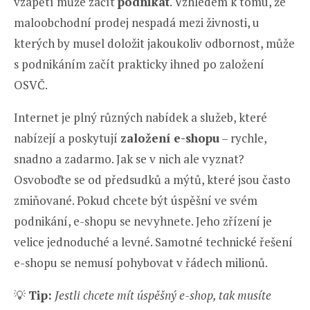
vzápětí může začít
podnikat
. Vzhledem k tomu, že
maloobchodní prodej nespadá mezi živnosti, u
kterých by musel doložit jakoukoliv odbornost, může
s podnikáním začít prakticky ihned po založení
OSVČ.
Internet je plný různých nabídek a služeb, které
nabízejí a poskytují
založení e-shopu
– rychle,
snadno a zadarmo. Jak se v nich ale vyznat?
Osvoboďte se od předsudků a mýtů, které jsou často
zmiňované. Pokud chcete být úspěšní ve svém
podnikání, e-shopu se nevyhnete. Jeho zřízení je
velice jednoduché a levné. Samotné technické řešení
e-shopu se nemusí pohybovat v řádech milionů.
💡
Tip:
Jestli chcete mít úspěšný e-shop, tak musíte