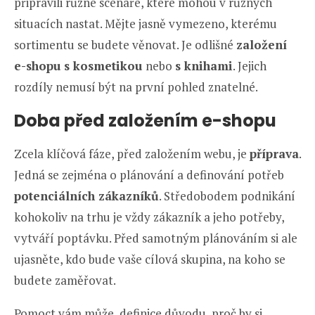
připravili různé scénáře, které mohou v různých
situacích nastat. Mějte jasně vymezeno, kterému
sortimentu se budete věnovat. Je odlišné
založení
e-shopu s kosmetikou
nebo
s knihami
. Jejich
rozdíly nemusí být na první pohled znatelné.
Doba před založením e-shopu
Zcela klíčová fáze, před založením webu, je
příprava
.
Jedná se zejména o plánování a definování potřeb
potenciálních zákazníků
. Středobodem podnikání
kohokoliv na trhu je vždy zákazník a jeho potřeby,
vytváří poptávku. Před samotným plánováním si ale
ujasněte, kdo bude vaše cílová skupina, na koho se
budete zaměřovat.
Pomoct vám může, definice důvodu, proč by si