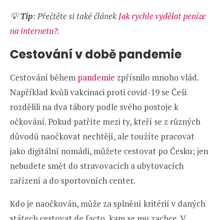
💡
Tip
: Přečtěte si také článek
Jak rychle vydělat peníze
na internetu?
.
Cestování v době pandemie
Cestování během
pandemie
zpřísnilo mnoho vlád.
Například kvůli vakcinaci proti covid-19 se Češi
rozdělili na dva tábory podle svého postoje k
očkování. Pokud patříte mezi ty, kteří se z různých
důvodů naočkovat nechtějí, ale toužíte pracovat
jako digitální nomádi, můžete cestovat po Česku; jen
nebudete smět do stravovacích a ubytovacích
zařízení a do sportovních center.
Kdo je naočkován, může za splnění kritérií v daných
státech cestovat de facto, kam se mu zachce. V