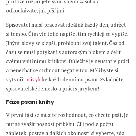
protože rozšiřujete svou slovní zásobu a
odkoukáváte, jak píší jiní.
Spisovatel musí pracovat ideálně každý den, udržet
si tempo. Čím víc toho napíše, tím rychleji se vypíše.
Jinými slovy se zlepší, prohloubí svůj talent. Čas od
času se musí potýkat i s autorským blokem a čelit
svému vnitřnímu kritikovi. Důležité je neustat v práci
a nenechat se strhnout negativitou. Měli byste si
vytvořit
návyk
ke každodennímu psaní. Zvládněte
spisovatelské řemeslo a práci s jazykem!
Fáze psaní knihy
V první fázi se musíte rozhodnout, co chcete psát. Je
nutné zvážit nosnost příběhu. Čili podle počtu
zápletek, postav a dalších okolností si vyberte, zda