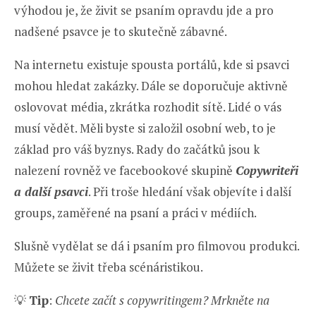
výhodou je, že živit se psaním opravdu jde a pro
nadšené psavce je to skutečně zábavné.
Na internetu existuje spousta portálů, kde si psavci
mohou hledat zakázky. Dále se doporučuje aktivně
oslovovat média, zkrátka rozhodit sítě. Lidé o vás
musí vědět. Měli byste si založil osobní web, to je
základ pro váš byznys. Rady do začátků jsou k
nalezení rovněž ve facebookové skupině
Copywriteři
a další psavci
. Při troše hledání však objevíte i další
groups, zaměřené na psaní a práci v médiích.
Slušně vydělat se dá i psaním pro filmovou produkci.
Můžete se živit třeba scénáristikou.
💡
Tip
:
Chcete začít s copywritingem? Mrkněte na