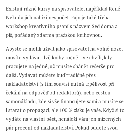
Existují různé kurzy na spisovatele, například René
Nekuda jich nabízí nespočet. Fajn je také třeba
workshop kreativního psaní s názvem Seď doma a
piš, pořádaný zdarma pražskou knihovnou.
Abyste se mohli uživit jako spisovatel na volné noze,
musíte vydávat dvě knihy ročně – ve chvíli, kdy
pracujete na jedné, už musíte shánět rešerše pro
další. Vydávat můžete buď tradičně přes
nakladatelství (s tím souvisí nutná trpělivost při
čekání na odpověď od redaktorů), nebo cestou
samonákladu, kde si vše financujete sami a musíte se
i starat o propagaci, ale 100 % zisku je vaše. Když si to
vydáte na vlastní pěst, nenáleží vám jen mizerných
pár procent od nakladatelství. Pokud budete svou