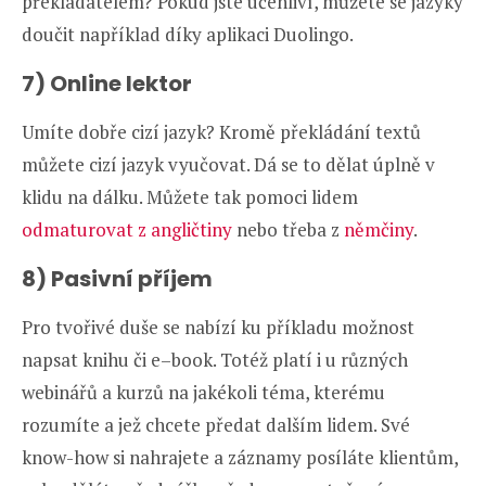
překladatelem? Pokud jste učenliví, můžete se jazyky
doučit například díky aplikaci Duolingo.
7) Online lektor
Umíte dobře cizí jazyk? Kromě překládání textů
můžete cizí jazyk vyučovat. Dá se to dělat úplně v
klidu na dálku. Můžete tak pomoci lidem
odmaturovat z angličtiny
nebo třeba z
němčiny
.
8) Pasivní příjem
Pro tvořivé duše se nabízí ku příkladu možnost
napsat knihu či e–book. Totéž platí i u různých
webinářů a kurzů na jakékoli téma, kterému
rozumíte a jež chcete předat dalším lidem. Své
know-how si nahrajete a záznamy posíláte klientům,