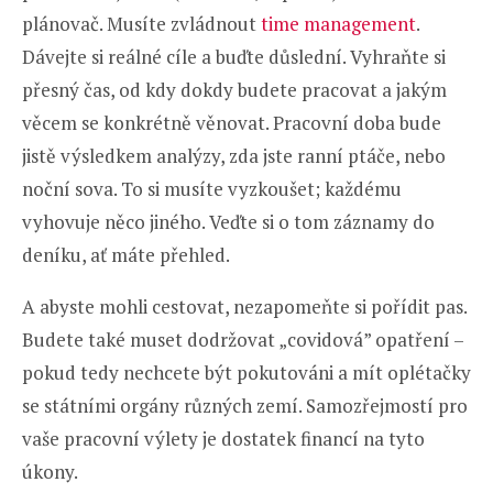
plánovač. Musíte zvládnout
time management
.
Dávejte si reálné cíle a buďte důslední. Vyhraňte si
přesný čas, od kdy dokdy budete pracovat a jakým
věcem se konkrétně věnovat. Pracovní doba bude
jistě výsledkem analýzy, zda jste ranní ptáče, nebo
noční sova. To si musíte vyzkoušet; každému
vyhovuje něco jiného. Veďte si o tom záznamy do
deníku, ať máte přehled.
A abyste mohli cestovat, nezapomeňte si pořídit pas.
Budete také muset dodržovat „covidová” opatření –
pokud tedy nechcete být pokutováni a mít oplétačky
se státními orgány různých zemí. Samozřejmostí pro
vaše pracovní výlety je dostatek financí na tyto
úkony.