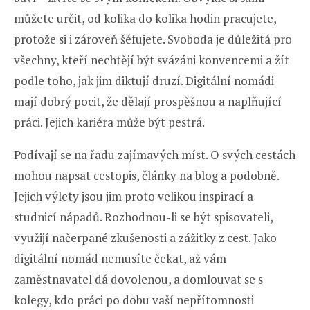
můžete určit, od kolika do kolika hodin pracujete,
protože si i zároveň šéfujete. Svoboda je důležitá pro
všechny, kteří nechtějí být svázáni konvencemi a žít
podle toho, jak jim diktují druzí. Digitální nomádi
mají dobrý pocit, že dělají prospěšnou a naplňující
práci. Jejich kariéra může být pestrá.
Podívají se na řadu zajímavých míst. O svých cestách
mohou napsat cestopis, články na blog a podobně.
Jejich výlety jsou jim proto velikou inspirací a
studnicí nápadů. Rozhodnou-li se být spisovateli,
využijí načerpané zkušenosti a zážitky z cest. Jako
digitální nomád nemusíte čekat, až vám
zaměstnavatel dá dovolenou, a domlouvat se s
kolegy, kdo práci po dobu vaší nepřítomnosti