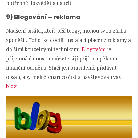
potřebné dozvědět a naučit.
9) Blogování – reklama
Nadšení pisálci, kteří píší blogy, mohou svou zálibu
zpeněžit. Toho lze docílit instalací placené reklamy a
dalšími kouzelnými technikami.
Blogování
je
příjemná činnost a můžete si jí přijít na pěknou
finanční odměnu. Stačí jen pravidelně přidávat
obsah, aby měli čtenáři co číst a navštěvovali váš
blog
.