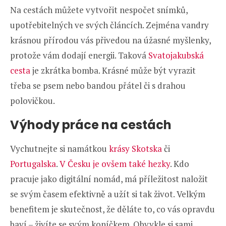
Na cestách můžete vytvořit nespočet snímků,
upotřebitelných ve svých článcích. Zejména vandry
krásnou přírodou vás přivedou na úžasné myšlenky,
protože vám dodají energii. Taková
Svatojakubská
cesta
je zkrátka bomba. Krásné může být vyrazit
třeba se psem nebo bandou přátel či s drahou
polovičkou.
Výhody práce na cestách
Vychutnejte si namátkou
krásy Skotska
či
Portugalska
.
V Česku je ovšem také hezky
. Kdo
pracuje jako digitální nomád, má příležitost naložit
se svým časem efektivně a užít si tak život. Velkým
benefitem je skutečnost, že děláte to, co vás opravdu
baví – živíte se svým koníčkem. Obvykle si sami