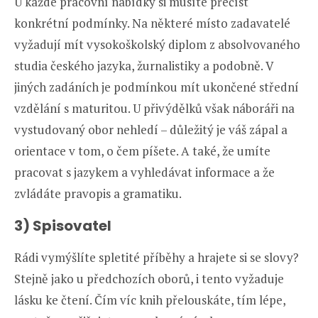
U každé pracovní nabídky si musíte přečíst
konkrétní podmínky. Na některé místo zadavatelé
vyžadují mít vysokoškolský diplom z absolvovaného
studia českého jazyka, žurnalistiky a podobně. V
jiných zadáních je podmínkou mít ukončené střední
vzdělání s maturitou. U přivýdělků však náboráři na
vystudovaný obor nehledí – důležitý je váš zápal a
orientace v tom, o čem píšete. A také, že umíte
pracovat s jazykem a vyhledávat informace a že
zvládáte pravopis a gramatiku.
3) Spisovatel
Rádi vymýšlíte spletité příběhy a hrajete si se slovy?
Stejně jako u předchozích oborů, i tento vyžaduje
lásku ke čtení. Čím víc knih přelouskáte, tím lépe,