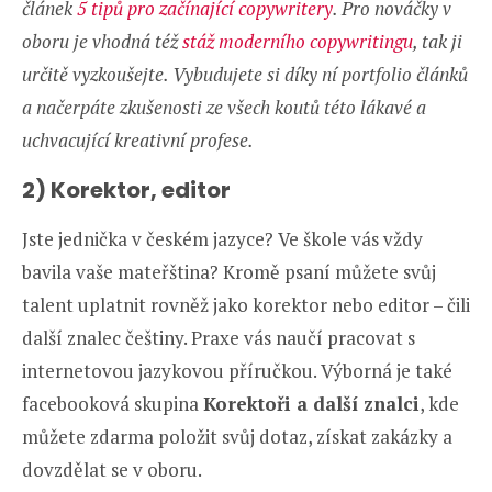
článek
5 tipů pro začínající copywritery
. Pro nováčky v
oboru je vhodná též
stáž moderního copywritingu
, tak ji
určitě vyzkoušejte. Vybudujete si díky ní portfolio článků
a načerpáte zkušenosti ze všech koutů této lákavé a
uchvacující kreativní profese.
2) Korektor, editor
Jste jednička v českém jazyce? Ve škole vás vždy
bavila vaše mateřština? Kromě psaní můžete svůj
talent uplatnit rovněž jako korektor nebo editor – čili
další znalec češtiny. Praxe vás naučí pracovat s
internetovou jazykovou příručkou. Výborná je také
facebooková skupina
Korektoři a další znalci
, kde
můžete zdarma položit svůj dotaz, získat zakázky a
dovzdělat se v oboru.