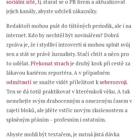
sociální sítě
, tj. starat se o PR firem a aktualizovat
jejich kanály, abyste udrželi zákazníky.
Redaktoři mohou psát do tištěných periodik, ale i na
internet. Kdo by nechtěl být novinářem? Dobrá
zpráva je, že i stydliví introverti si mohou splnit svůj
sen a stát se právě žurnalisty. Stačí chtít a něco pro
to udělat.
Překonat strach
je druhý krok při cestě za
lákavou kariérou reportéra. A v případném
odmítnutí
se snažte vidět příležitost k
seberozvoji
.
Ten se dá totiž praktikovat v kterémkoli věku. A tak
nemrhejte svým drahocenným a omezeným časem v
zajetí bloků, ale jděte vstříc novým zkušenostem a
splněným přáním – profesním i ostatním.
Abyste mohli být textařem, je nutná jistá dávka