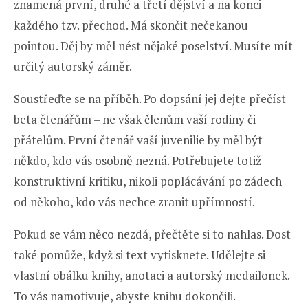
znamená první, druhé a třetí dějství a na konci
každého tzv. přechod. Má skončit nečekanou
pointou. Děj by měl nést nějaké poselství. Musíte mít
určitý autorský záměr.
Soustřeďte se na příběh. Po dopsání jej dejte přečíst
beta čtenářům – ne však členům vaší rodiny či
přátelům. První čtenář vaší juvenilie by měl být
někdo, kdo vás osobně nezná. Potřebujete totiž
konstruktivní kritiku, nikoli poplácávání po zádech
od někoho, kdo vás nechce zranit upřímností.
Pokud se vám něco nezdá, přečtěte si to nahlas. Dost
také pomůže, když si text vytisknete. Udělejte si
vlastní obálku knihy, anotaci a autorský medailonek.
To vás namotivuje, abyste knihu dokončili.