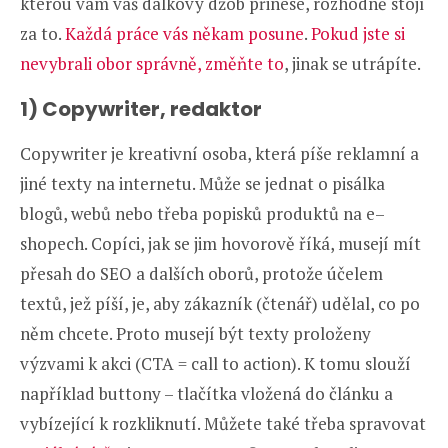
kterou vám váš dálkový džob přinese, rozhodně stojí
za to.
Každá práce vás někam posune
.
Pokud jste si
nevybrali obor správně, změňte to
, jinak se utrápíte.
1) Copywriter, redaktor
Copywriter je kreativní osoba, která píše reklamní a
jiné texty na internetu. Může se jednat o pisálka
blogů, webů nebo třeba popisků produktů na e–
shopech. Copíci, jak se jim hovorově říká, musejí mít
přesah do SEO a dalších oborů, protože účelem
textů, jež píší, je, aby zákazník (čtenář) udělal, co po
něm chcete. Proto musejí být texty proloženy
výzvami k akci (CTA = call to action). K tomu slouží
například buttony – tlačítka vložená do článku a
vybízející k rozkliknutí. Můžete také třeba spravovat