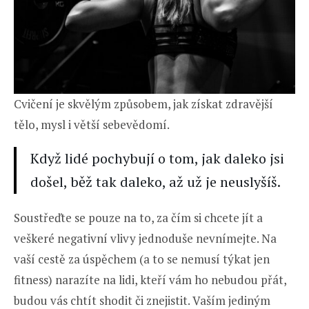
Cvičení je skvělým způsobem, jak získat zdravější
tělo, mysl i větší sebevědomí.
Když lidé pochybují o tom, jak daleko jsi
došel, běž tak daleko, až už je neuslyšíš.
Soustřeďte se pouze na to, za čím si chcete jít a
veškeré negativní vlivy jednoduše nevnímejte. Na
vaší cestě za úspěchem (a to se nemusí týkat jen
fitness) narazíte na lidi, kteří vám ho nebudou přát,
budou vás chtít shodit či znejistit. Vaším jediným