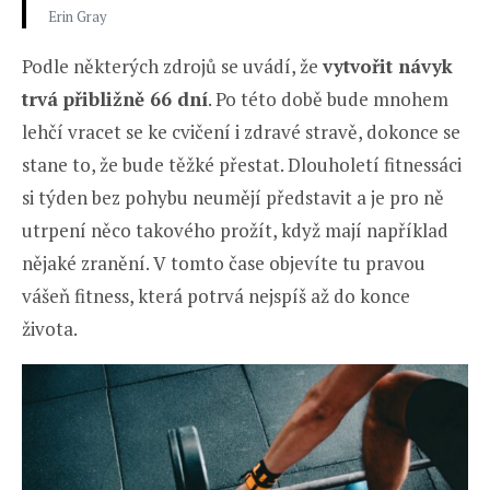
Erin Gray
Podle některých zdrojů se uvádí, že
vytvořit návyk
trvá přibližně 66 dní
. Po této době bude mnohem
lehčí vracet se ke cvičení i zdravé stravě, dokonce se
stane to, že bude těžké přestat. Dlouholetí fitnessáci
si týden bez pohybu neumějí představit a je pro ně
utrpení něco takového prožít, když mají například
nějaké zranění. V tomto čase objevíte tu pravou
vášeň fitness, která potrvá nejspíš až do konce
života.