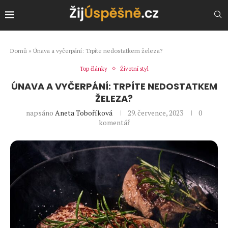
Domů
»
Únava a vyčerpání: Trpíte nedostatkem železa?
Top články
Životní styl
ÚNAVA A VYČERPÁNÍ: TRPÍTE NEDOSTATKEM
ŽELEZA?
napsáno
Aneta Toboříková
29. července, 2023
0
komentář