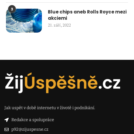
3
Blue chips aneb Rolls Royce mezi
akciemi
21. září, 2022
Jak uspět v době internetu v životě i podnikání.
Redakce a spolupráce
p92@zijuspesne.cz