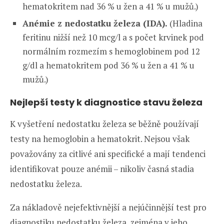
hematokritem nad 36 % u žen a 41 % u mužů.)
Anémie z nedostatku železa (IDA).
(Hladina
feritinu nižší než 10 mcg/l a s počet krvinek pod
normálním rozmezím s hemoglobinem pod 12
g/dl a hematokritem pod 36 % u žen a 41 % u
mužů.)
Nejlepší testy k diagnostice stavu železa
K vyšetření nedostatku železa se běžně používají
testy na hemoglobin a hematokrit. Nejsou však
považovány za citlivé ani specifické a mají tendenci
identifikovat pouze anémii – nikoliv časná stadia
nedostatku železa.
Za nákladově nejefektivnější a nejúčinnější test pro
diagnostiku nedostatku železa, zejména v jeho