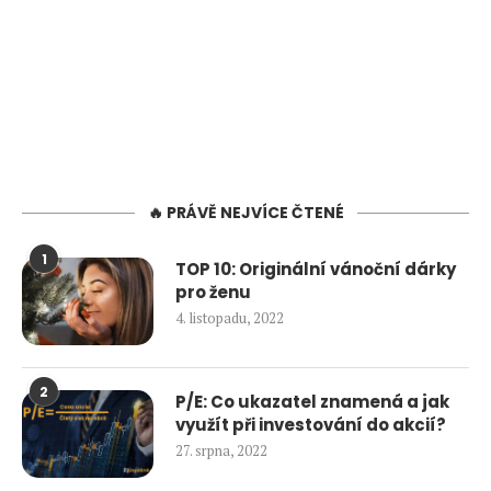
🔥 PRÁVĚ NEJVÍCE ČTENÉ
1
TOP 10: Originální vánoční dárky
pro ženu
4. listopadu, 2022
2
P/E: Co ukazatel znamená a jak
využít při investování do akcií?
27. srpna, 2022