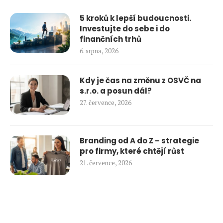
5 kroků k lepší budoucnosti.
Investujte do sebe i do
finančních trhů
6. srpna, 2026
Kdy je čas na změnu z OSVČ na
s.r.o. a posun dál?
27. července, 2026
Branding od A do Z – strategie
pro firmy, které chtějí růst
21. července, 2026