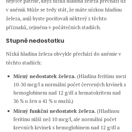
nejvíce patrné, když nízká hladina železa přechází už
v anémii. Může se tedy stát, že máte nízkou hladinu
železa, aniž byste pociťovali některý z těchto
příznaků, zejména v počátečních stadiích.
Stupně nedostatku
Nízká hladina železa obvykle přechází do anémie v
těchto stadiích:
Mírný nedostatek železa.
(Hladina feritinu mezi
10-30 mcg/l a normální počet červených krvinek s
hemoglobinem nad 12 g/dl a hematokritem nad
36 % u žen a 41 % u mužů.)
Mírný funkční nedostatek železa.
(Hladinou
feritinu nižší než 10 mcg/l, ale normální počet
krevních krvinek s hemoglobinem nad 12 g/dl a