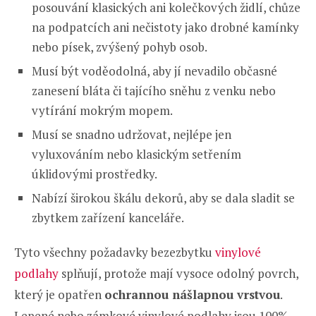
posouvání klasických ani kolečkových židlí, chůze
na podpatcích ani nečistoty jako drobné kamínky
nebo písek, zvýšený pohyb osob.
Musí být voděodolná, aby jí nevadilo občasné
zanesení bláta či tajícího sněhu z venku nebo
vytírání mokrým mopem.
Musí se snadno udržovat, nejlépe jen
vyluxováním nebo klasickým setřením
úklidovými prostředky.
Nabízí širokou škálu dekorů, aby se dala sladit se
zbytkem zařízení kanceláře.
Tyto všechny požadavky bezezbytku
vinylové
podlahy
splňují, protože mají vysoce odolný povrch,
který je opatřen
ochrannou nášlapnou vrstvou
.
Lepené nebo zámkové vinylové podlahy jsou 100%