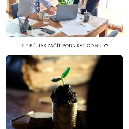
12 TIPŮ: JAK ZAČÍT PODNIKAT OD NULY?