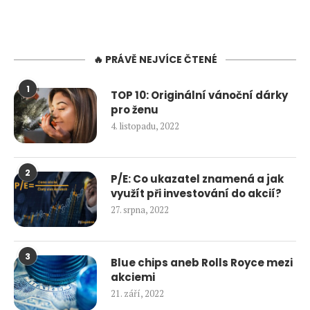
🔥 PRÁVĚ NEJVÍCE ČTENÉ
1
TOP 10: Originální vánoční dárky
pro ženu
4. listopadu, 2022
2
P/E: Co ukazatel znamená a jak
využít při investování do akcií?
27. srpna, 2022
3
Blue chips aneb Rolls Royce mezi
akciemi
21. září, 2022