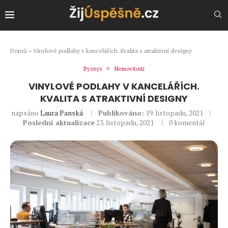
Domů
»
Vinylové podlahy v kancelářích. Kvalita s atraktivní designy
Byznys
Nemovitosti
VINYLOVÉ PODLAHY V KANCELÁŘÍCH.
KVALITA S ATRAKTIVNÍ DESIGNY
napsáno
Laura Panská
Publikováno:
19. listopadu, 2021
Poslední aktualizace
23. listopadu, 2021
0 komentář