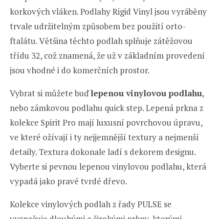
korkových vláken. Podlahy Rigid Vinyl jsou vyráběny
trvale udržitelným způsobem bez použití orto-
ftalátu. Většina těchto podlah splňuje zátěžovou
třídu 32, což znamená, že už v základním provedení
jsou vhodné i do komerčních prostor.
Vybrat si můžete buď
lepenou vinylovou podlahu
,
nebo zámkovou podlahu quick step. Lepená prkna z
kolekce Spirit Pro mají luxusní povrchovou úpravu,
ve které ožívají i ty nejjemnější textury a nejmenší
detaily. Textura dokonale ladí s dekorem designu.
Vyberte si pevnou lepenou vinylovou podlahu, která
vypadá jako pravé tvrdé dřevo.
Kolekce vinylových podlah z řady PULSE se
vyznačuje dlouhými a širokými prkny, kterými