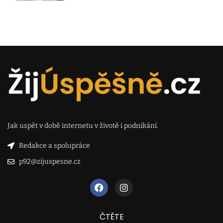
Jak uspět v době internetu v životě i podnikání.
Redakce a spolupráce
p92@zijuspesne.cz
ČTĚTE