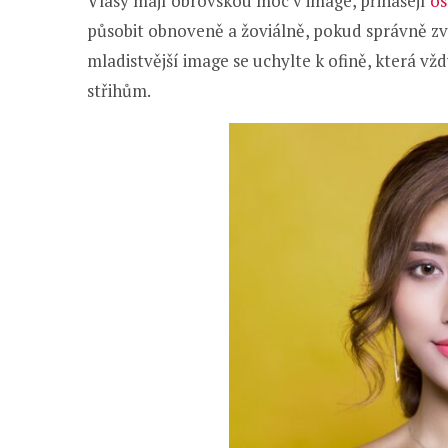
Vlasy mají obrovskou moc v image, přinášejí
os
působit obnoveně a žoviálně, pokud správně zvol
mladistvější image se uchylte k ofině, která vž
střihům.