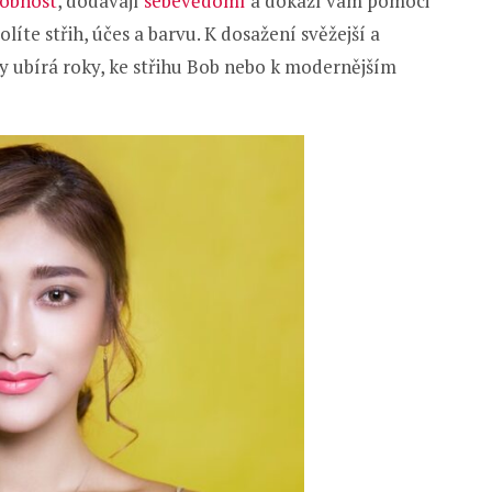
obnost
, dodávají
sebevědomí
a dokáží vám pomoci
íte střih, účes a barvu. K dosažení svěžejší a
dy ubírá roky, ke střihu Bob nebo k modernějším