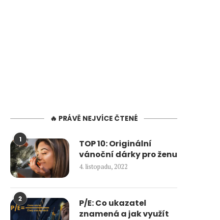
🔥 PRÁVĚ NEJVÍCE ČTENÉ
1
TOP 10: Originální
vánoční dárky pro ženu
4. listopadu, 2022
2
P/E: Co ukazatel
znamená a jak využít