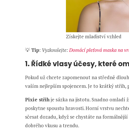
Získejte mladiství vzhled
💡
Tip
:
Vyzkoušejte:
Domácí pleťová maska na vr
1. Řídké vlasy účesy, které om
Pokud už chcete zapomenout na středně dlouhé
vaším nejlepším spojencem. Je to krátký střih, 
Pixie střih
je sázka na jistotu. Snadno omladí 
poskytne spoustu hravosti. Horní vrstvu nechte 
sčesat dozadu, když se chystáte na formálněj
dobrého vkusu a trendu.