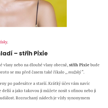
ásky
.
ladí – střih Pixie
 vlasy nebo na dlouhé vlasy obecně,
střih Pixie
bude
proto se mu před časem také říkalo ,,
mužský
“.
ženy po padesátce a starší. Krátký účes vám navíc
delší a jako takovou ji můžete nosit s ofinou nebo ji
ší událost. Rozcuchaný nádech je vždy synonymem