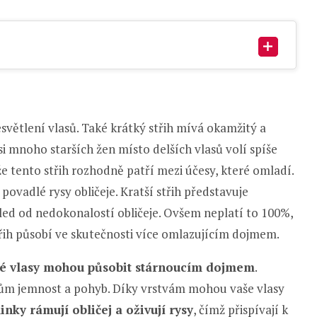
esvětlení vlasů. Také krátký střih mívá okamžitý a
si mnoho starších žen místo delších vlasů volí spíše
í, že tento střih rozhodně patří mezi účesy, které omladí.
 povadlé rysy obličeje. Kratší střih představuje
hled od nedokonalostí obličeje. Ovšem neplatí to 100%,
třih působí ve skutečnosti více omlazujícím dojmem.
é vlasy mohou působit stárnoucím dojmem
.
asům jemnost a pohyb. Díky vrstvám mohou vaše vlasy
nky rámují obličej a oživují rysy
, čímž přispívají k