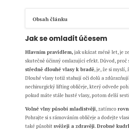
Obsah článku
Jak se omladit účesem
Hlavním pravidlem,
jak ukázat méně let, je z
skutečně účinný omlazující efekt. Důvod, proč 
středně dlouhé vlasy k bradě
, je, že si mysl
Dlouhé vlasy totiž stahují oči dolů a zdůrazňují
nechirurgický lifting obličeje, který odvede po
pokud máte stále husté vlasy, potom delší ses
Volné vlny působí mladistvěji
, zatímco
rovn
Pohrajte si s rámováním obličeje a dodejte vl
také působit
svěžeji a zdravěji
.
Drobné kudrli