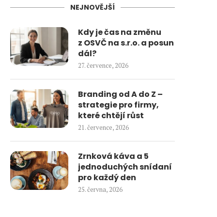
NEJNOVĚJŠÍ
Kdy je čas na změnu
z OSVČ na s.r.o. a posun
dál?
27. července, 2026
Branding od A do Z –
strategie pro firmy,
které chtějí růst
21. července, 2026
Zrnková káva a 5
jednoduchých snídaní
pro každý den
25. června, 2026