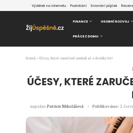
Výdělek na internetu
Podnikání
Srovnání půjček
Recen
FINANCE
OSOBNÍ ROZVOJ
PRÁCE Z DOMU
Domů
»
Účesy, které zaručeně omladí až o desítky let!
ÚČESY, KTERÉ ZARUČ
napsáno
Patricie Mikolášová
Publikováno:
2. červ