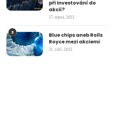
při investování do
akcií?
27. srpna, 2022
3
Blue chips aneb Rolls
Royce mezi akciemi
21. září, 2022