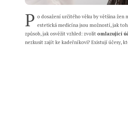
P
o dosažení určitého věku by většina žen m
estetická medicína jsou možností, jak toh
způsob, jak osvěžit vzhled: zvolit
omlazující ú
nezkusit zajít ke kadeřníkovi? Existují účesy, k