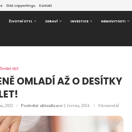
ze
Stáž copywritingu
Kontakt
ŽIVOTNÍ STYL
ZDRAVÍ
INVESTICE
NEMOVITOSTI
Životní styl
ENĚ OMLADÍ AŽ O DESÍTKY
LET!
na, 2022
Poslední aktualizace
2. června, 2024
0 komentář