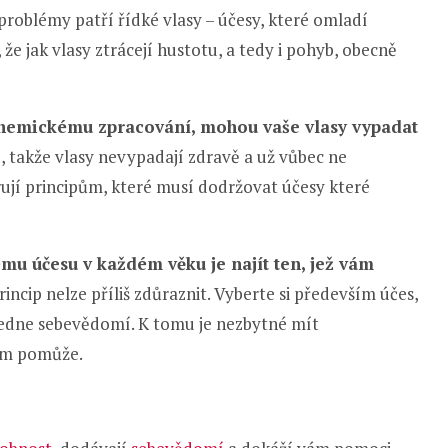
problémy patří řídké vlasy – účesy, které omladí
že jak vlasy ztrácejí hustotu, a tedy i pohyb, obecně
chemickému zpracování, mohou vaše vlasy vypadat
 takže vlasy nevypadají zdravě a už vůbec ne
rují principům, které musí dodržovat účesy které
mu účesu v každém věku je najít ten, jež vám
rincip nelze příliš zdůraznit. Vyberte si především účes,
vedne sebevědomí. K tomu je nezbytné mít
em pomůže.
í