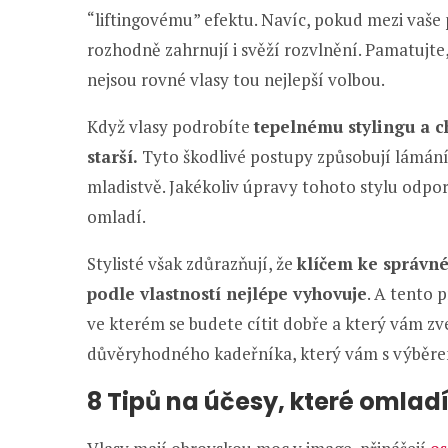
“liftingovému” efektu. Navíc, pokud mezi vaše 
rozhodně zahrnují i svěží rozvlnění. Pamatujte, 
nejsou rovné vlasy tou nejlepší volbou.
Když vlasy podrobíte
tepelnému stylingu a 
starší.
Tyto škodlivé postupy způsobují lámání,
mladistvě. Jakékoliv úpravy tohoto stylu odpo
omladí.
Stylisté však zdůrazňují, že
klíčem ke správné
podle vlastností nejlépe vyhovuje
. A tento p
ve kterém se budete cítit dobře a který vám z
důvěryhodného kadeřníka, který vám s výběr
8 Tipů na účesy, které omlad