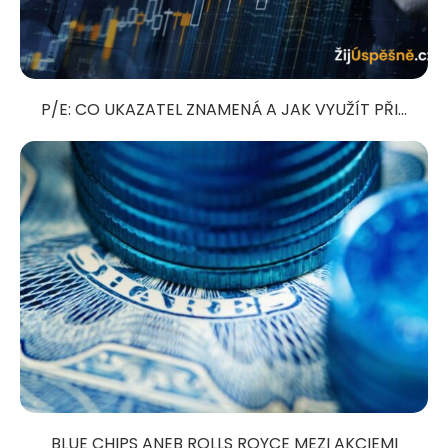
P/E: CO UKAZATEL ZNAMENÁ A JAK VYUŽÍT PŘI...
BLUE CHIPS ANEB ROLLS ROYCE MEZI AKCIEMI