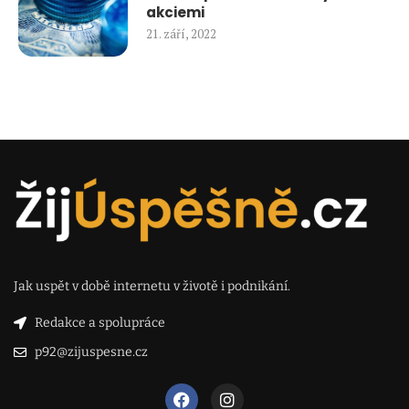
akciemi
21. září, 2022
Jak uspět v době internetu v životě i podnikání.
Redakce a spolupráce
p92@zijuspesne.cz