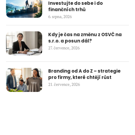
Investujte do sebe i do
finančních trhů
6. srpna, 2026
Kdy je čas na změnu z OSVČ na
s.r.o. a posun dál?
27. července, 2026
Branding od A do Z – strategie
pro firmy, které chtějí růst
21. července, 2026