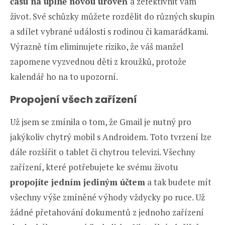
času na úplně novou úroveň
a zefektivnit vám
život. Své schůzky můžete rozdělit do různých skupin
a sdílet vybrané události s rodinou či kamarádkami.
Výrazně tím eliminujete riziko, že váš manžel
zapomene vyzvednou děti z kroužků, protože
kalendář ho na to upozorní.
Propojení všech zařízení
Už jsem se zmínila o tom, že Gmail je nutný pro
jakýkoliv chytrý mobil s Androidem. Toto tvrzení lze
dále rozšířit o tablet či chytrou televizi. Všechny
zařízení, které potřebujete ke svému životu
propojíte jedním jediným účtem
a tak budete mít
všechny výše zmíněné výhody vždycky po ruce. Už
žádné přetahování dokumentů z jednoho zařízení