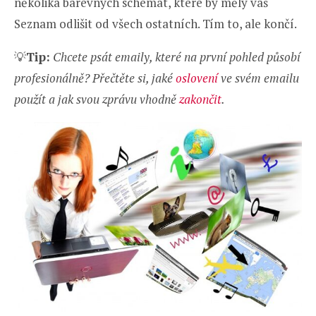
několika barevných schémat, které by měly váš
Seznam odlišit od všech ostatních. Tím to, ale končí.
💡
Tip:
Chcete psát emaily, které na první pohled působí
profesionálně? Přečtěte si, jaké
oslovení
ve svém emailu
použít a jak svou zprávu vhodně
zakončit
.