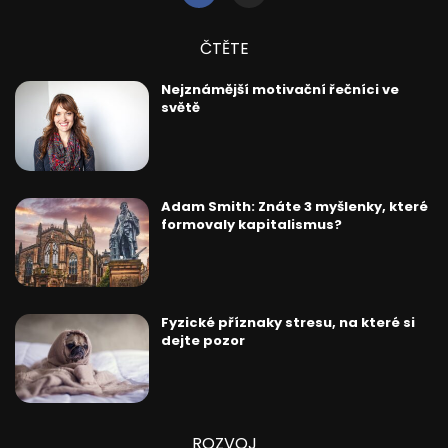
ČTĚTE
Nejznámější motivační řečníci ve
světě
Adam Smith: Znáte 3 myšlenky, které
formovaly kapitalismus?
Fyzické příznaky stresu, na které si
dejte pozor
ROZVOJ