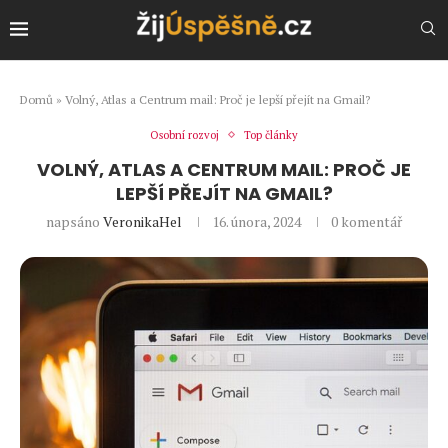
Domů
»
Volný, Atlas a Centrum mail: Proč je lepší přejít na Gmail?
Osobní rozvoj
Top články
VOLNÝ, ATLAS A CENTRUM MAIL: PROČ JE
LEPŠÍ PŘEJÍT NA GMAIL?
napsáno
VeronikaHel
16. února, 2024
0 komentář