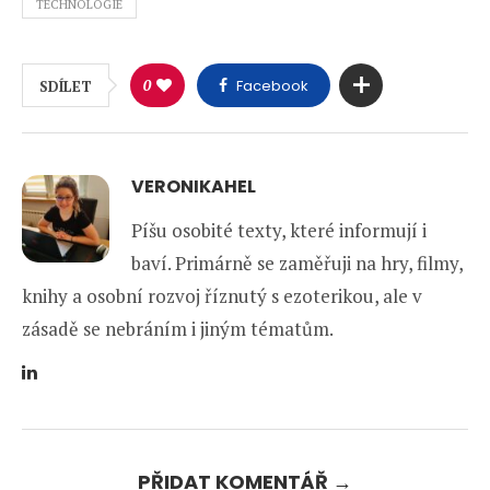
TECHNOLOGIE
0
Facebook
SDÍLET
VERONIKAHEL
Píšu osobité texty, které informují i
baví. Primárně se zaměřuji na hry, filmy,
knihy a osobní rozvoj říznutý s ezoterikou, ale v
zásadě se nebráním i jiným tématům.
PŘIDAT KOMENTÁŘ →