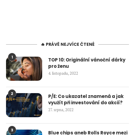
🔥 PRÁVĚ NEJVÍCE ČTENÉ
1
TOP 10: Originální vánoční dárky
pro ženu
4. listopadu, 2022
2
P/E: Co ukazatel znamená a jak
využít při investování do akcií?
27. srpna, 2022
3
Blue chips aneb Rolls Royce mezi