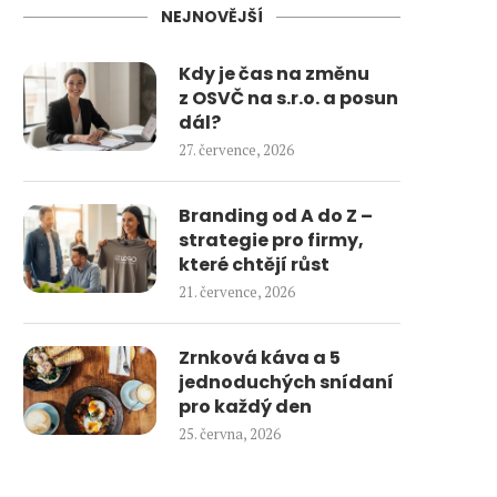
NEJNOVĚJŠÍ
Kdy je čas na změnu
z OSVČ na s.r.o. a posun
dál?
27. července, 2026
Branding od A do Z –
strategie pro firmy,
které chtějí růst
21. července, 2026
Zrnková káva a 5
jednoduchých snídaní
pro každý den
25. června, 2026