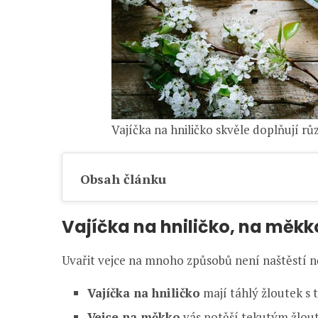
Vajíčka na hniličko skvěle doplňují rů
Obsah článku
Vajíčka na hniličko, na měkko
Uvařit vejce na mnoho způsobů není naštěstí ně
Vajíčka na hniličko
mají táhlý žloutek s
Vejce na měkko
vás potěší tekutým žlou