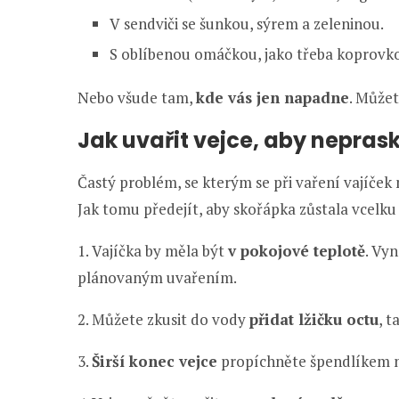
V sendviči se šunkou, sýrem a zeleninou.
S oblíbenou omáčkou, jako třeba koprovk
Nebo všude tam,
kde vás jen napadne
. Můžet
Jak uvařit vejce, aby nepras
Častý problém, se kterým se při vaření vajíček
Jak tomu předejít, aby skořápka zůstala vcelku
1. Vajíčka by měla být
v pokojové teplotě
. Vy
plánovaným uvařením.
2. Můžete zkusit do vody
přidat lžičku octu
, t
3.
Širší konec vejce
propíchněte špendlíkem 