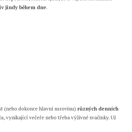
iv jindy během dne
.
st (nebo dokonce hlavní surovinu)
různých denních
 vynikající večeře nebo třeba výživné svačinky. Už