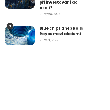
při investování do
akcií?
27. srpna, 2022
3
Blue chips aneb Rolls
Royce mezi akciemi
21. září, 2022