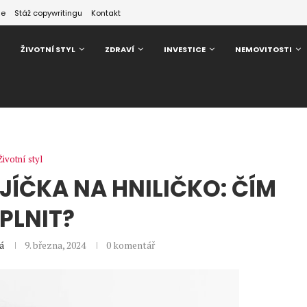
ze
Stáž copywritingu
Kontakt
ŽIVOTNÍ STYL
ZDRAVÍ
INVESTICE
NEMOVITOSTI
Životní styl
JÍČKA NA HNILIČKO: ČÍM
PLNIT?
á
9. března, 2024
0 komentář