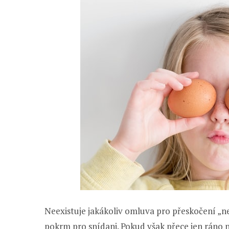
Neexistuje jakákoliv omluva pro přeskočení „nej
pokrm pro snídani. Pokud však přece jen ráno ni