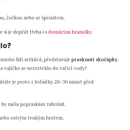
ou, čočkou nebo se špenátem.
e si je dopřát třeba i s
domácími hranolky
.
klo?
 mnoho lidí setkává, představuje
prasknutí skořápky
.
 a vajíčko se nerozteklo do vařící vody?
ndejte je proto z ledničky 20–30 minut před
a by měla popraskání zabránit.
nebo ostrým tenkým hrotem.