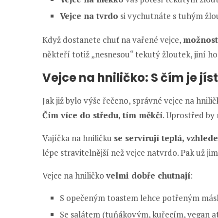
Vejce na tvrdo
si vychutnáte s tuhým žlo
Když dostanete chuť na vařené vejce,
možnost
někteří totiž „nesnesou“ tekutý žloutek, jiní ho
Vejce na hniličko: S čím je jís
Jak již bylo výše řečeno, správné vejce na hni
Čím více do středu, tím měkčí
. Uprostřed by
Vajíčka na hniličku
se servírují teplá, vzhle
lépe stravitelnější než vejce natvrdo. Pak už j
Vejce na hniličko
velmi dobře chutnají
:
S opečeným toastem lehce potřeným máslem
Se salátem (tuňákovým, kuřecím, vegan at