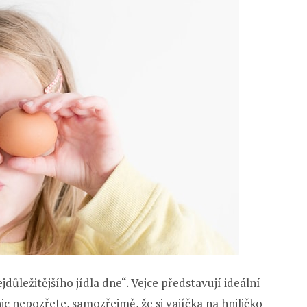
důležitějšího jídla dne“. Vejce představují ideální
c nepozřete, samozřejmě, že si vajíčka na hniličko