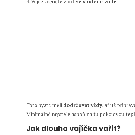
4. Vejce začněte vařit
ve studené vodě
.
Toto byste měli
dodržovat vždy
, ať už připra
Minimálně mystele aspoň na tu pokojovou tepl
Jak dlouho vajíčka vařit?