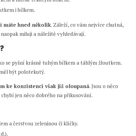
utkem i bílkem.
í máte hned několik
. Záleží, co vám nejvíce chutná,
 naopak miluji a náležitě vyhledávají.
t?
ličko se pyšní krásně tuhým bílkem a táhlým žloutkem.
 měl být polotekutý.
dem ke konzistenci však již oloupaná
. Jsou o něco
im chybí jen něco dobrého na přikusování.
 a čerstvou zeleninou či klíčky.
d.).