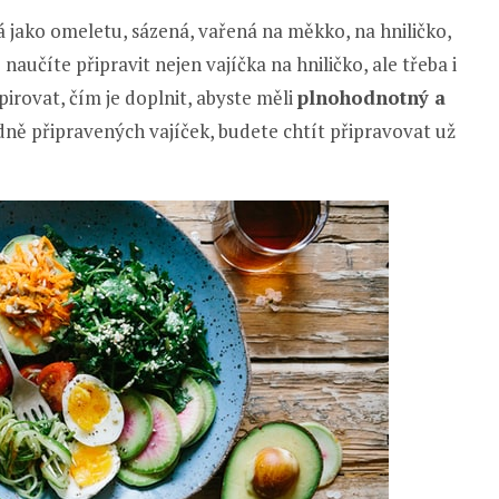
 jako omeletu, sázená, vařená na měkko, na hniličko,
aučíte připravit nejen vajíčka na hniličko, ale třeba i
pirovat, čím je doplnit, abyste měli
plnohodnotný a
odně připravených vajíček, budete chtít připravovat už