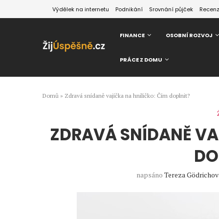
Výdělek na internetu
Podnikání
Srovnání půjček
Recen
FINANCE
OSOBNÍ ROZVOJ
PRÁCE Z DOMU
Domů
»
Zdravá snídaně vajíčka na hniličko: Čím doplnit?
ZDRAVÁ SNÍDANĚ VA
DO
napsáno
Tereza Gödrichov