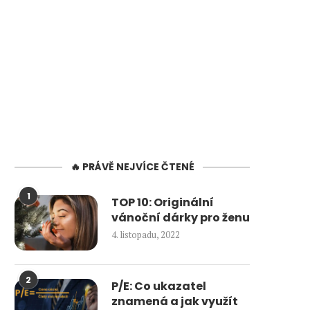
🔥 PRÁVĚ NEJVÍCE ČTENÉ
1
TOP 10: Originální
vánoční dárky pro ženu
4. listopadu, 2022
2
P/E: Co ukazatel
znamená a jak využít