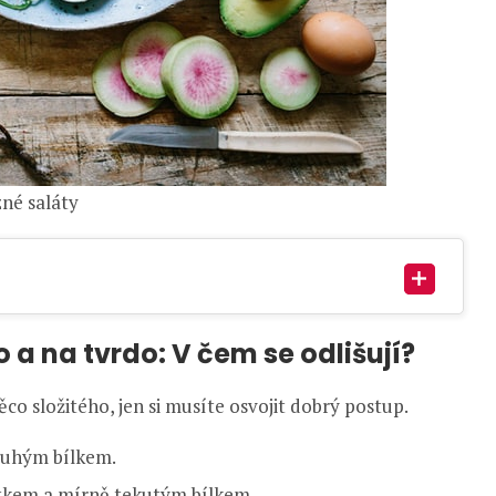
zné saláty
 a na tvrdo: V čem se odlišují?
co složitého, jen si musíte osvojit dobrý postup.
 tuhým bílkem.
tkem a mírně tekutým bílkem.