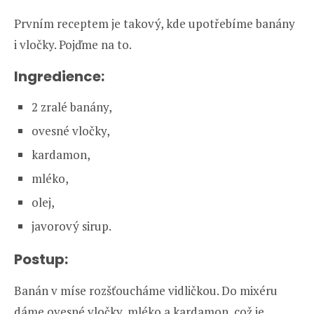
Prvním receptem je takový, kde upotřebíme banány
i vločky. Pojďme na to.
Ingredience:
2 zralé banány,
ovesné vločky,
kardamon,
mléko,
olej,
javorový sirup.
Postup:
Banán v míse rozšťoucháme vidličkou. Do mixéru
dáme ovesné vločky, mléko a kardamon, což je