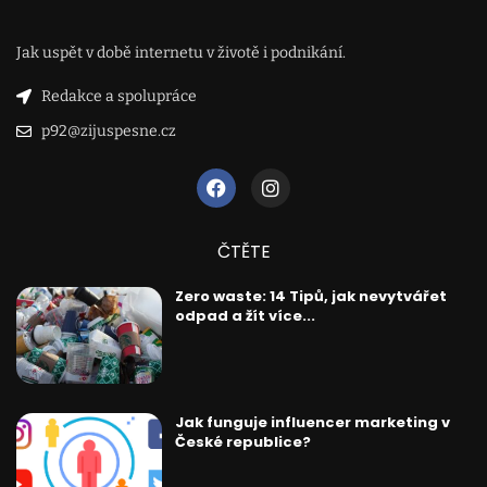
Jak uspět v době internetu v životě i podnikání.
Redakce a spolupráce
p92@zijuspesne.cz
ČTĚTE
Zero waste: 14 Tipů, jak nevytvářet
odpad a žít více...
Jak funguje influencer marketing v
České republice?