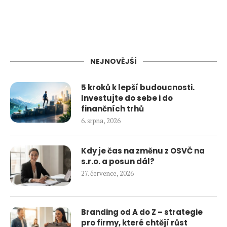
NEJNOVĚJŠÍ
5 kroků k lepší budoucnosti.
Investujte do sebe i do
finančních trhů
6. srpna, 2026
Kdy je čas na změnu z OSVČ na
s.r.o. a posun dál?
27. července, 2026
Branding od A do Z – strategie
pro firmy, které chtějí růst