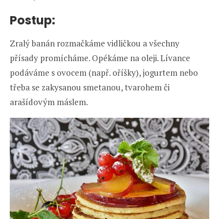
Postup:
Zralý banán rozmačkáme vidličkou a všechny
přísady promícháme. Opékáme na oleji. Lívance
podáváme s ovocem (např. oříšky), jogurtem nebo
třeba se zakysanou smetanou, tvarohem či
arašídovým máslem.