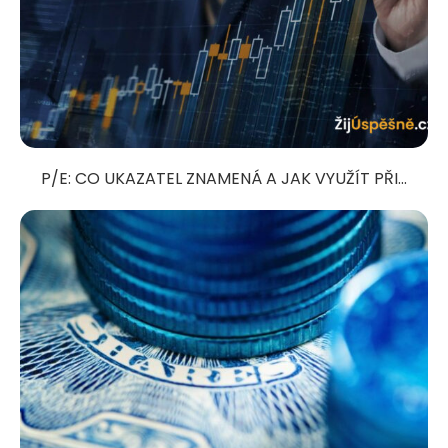
P/E: CO UKAZATEL ZNAMENÁ A JAK VYUŽÍT PŘI...