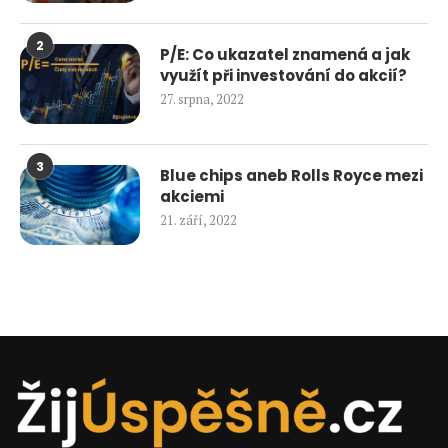
2
P/E: Co ukazatel znamená a jak
využít při investování do akcií?
27. srpna, 2022
3
Blue chips aneb Rolls Royce mezi
akciemi
21. září, 2022