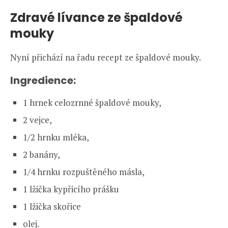
Zdravé lívance ze špaldové
mouky
Nyní přichází na řadu recept ze špaldové mouky.
Ingredience:
1 hrnek celozrnné špaldové mouky,
2 vejce,
1/2 hrnku mléka,
2 banány,
1/4 hrnku rozpuštěného másla,
1 lžička kypřicího prášku
1 lžička skořice
olej.