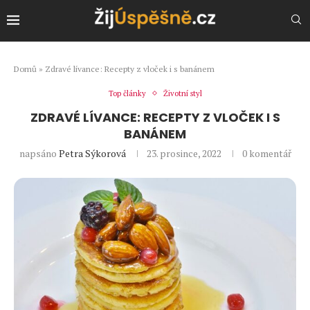
Domů
»
Zdravé lívance: Recepty z vloček i s banánem
Top články
Životní styl
ZDRAVÉ LÍVANCE: RECEPTY Z VLOČEK I S
BANÁNEM
napsáno
Petra Sýkorová
23. prosince, 2022
0 komentář