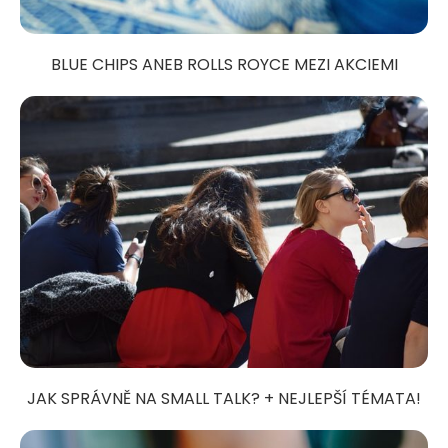
BLUE CHIPS ANEB ROLLS ROYCE MEZI AKCIEMI
JAK SPRÁVNĚ NA SMALL TALK? + NEJLEPŠÍ TÉMATA!