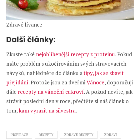
Zdravé lívance
Další články:
Zkuste také
nejoblíbenější recepty z proteinu
. Pokud
máte problém s ukočírováním svých stravovacích
návyků, nahlédněte do článku s
tipy, jak se zbavit
přejídání.
Protože jsou za dveřmi
Vánoce
, doporučuji
dále
recepty na vánoční cukroví
. A pokud nevíte, jak
strávit poslední den v roce, přečtěte si náš článek o
tom,
kam vyrazit na silvestra
.
INSPIRACE
RECEPTY
ZDRAVÉ RECEPTY
ZDRAVÍ