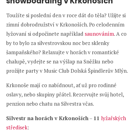
snowboarding v Krkonoších
Toužíte si poslední den v roce dát do těla? Užijte si
zimní dobrodružství v Krkonoších. Po celodenním
lyžovaní si odpočinete například
saunováním
. A co
by to bylo za silvestrovskou noc bez sklenky
šampaňského? Relaxujte v horách v romantické
chalupě, vydejte se na výšlap na Sněžku nebo
prožijte party v Music Club Dolská Špindlerův Mlýn.
Krkonoše mají co nabídnout, ať už pro rodinné
oslavy, nebo skupiny přátel. Rezervujte svůj hotel,
penzion nebo chatu na Silvestra včas.
Silvestr na horách v Krkonoších
–
11
lyžařských
středisek
: