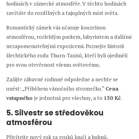
hodinách v zámecké atmosféře. V těchto hodinách
zavítáte do rozdílných a tajuplných míst světa.
Romantický zámek vás učaruje kouzelnou
atmosférou, rozlehlým parkem, labyrintem a dalšími
nezapomenutelnými expozicemi. Poznejte historii
šlechtického rodu Thurn-Taxisů, kteří byli ojedinělí
pro svou otevřenost všemu světovému.
Zažijte zábavné rodinné odpoledne a nechte se
unést: „Příběhem vánočního stromečku.“
Cena
vstupného
je jednotná pro všechny, a to
150 Kč
.
5. Silvestr se středověkou
atmosférou
Přivítejte nový rok za zvuků loučí a bubnů,