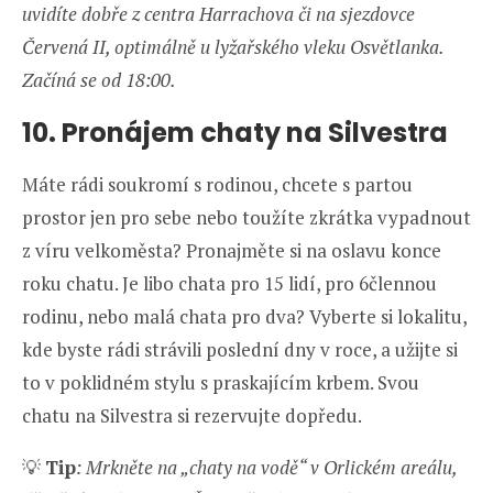
uvidíte dobře z centra Harrachova či na sjezdovce
Červená II, optimálně u lyžařského vleku Osvětlanka.
Začíná se od 18:00.
10. Pronájem chaty na Silvestra
Máte rádi soukromí s rodinou, chcete s partou
prostor jen pro sebe nebo toužíte zkrátka vypadnout
z víru velkoměsta? Pronajměte si na oslavu konce
roku chatu. Je libo chata pro 15 lidí, pro 6člennou
rodinu, nebo malá chata pro dva? Vyberte si lokalitu,
kde byste rádi strávili poslední dny v roce, a užijte si
to v poklidném stylu s praskajícím krbem. Svou
chatu na Silvestra si rezervujte dopředu.
💡
Tip
: Mrkněte na „chaty na vodě“ v Orlickém areálu,