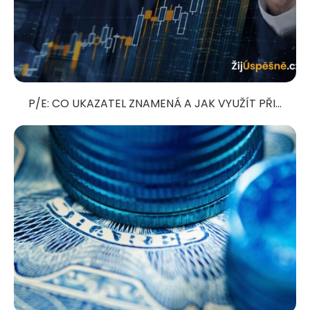
P/E: CO UKAZATEL ZNAMENÁ A JAK VYUŽÍT PŘI...