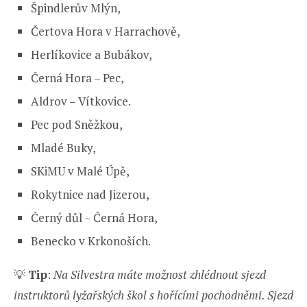
Špindlerův Mlýn,
Čertova Hora v Harrachově,
Herlíkovice a Bubákov,
Černá Hora – Pec,
Aldrov – Vítkovice.
Pec pod Sněžkou,
Mladé Buky,
SKiMU v Malé Úpě,
Rokytnice nad Jizerou,
Černý důl – Černá Hora,
Benecko v Krkonoších.
💡
Tip
:
Na Silvestra máte možnost zhlédnout sjezd
instruktorů lyžařských škol s hořícími pochodněmi. Sjezd