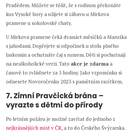
Pradědem. Můžete se těšit, že s rodinou překonáte
kus Vysoké hory a užijete si zábavu u Mirkova
pramene u sokolovské chaty.
U Mirkova pramene čeká dvanáct měsíčků a Maruška
s jahodami. Dopřejete si odpočinek u stolu plného
laskomin a ochutnáte čaj s rumem. Děti si pochutnají
na nealkoholické verzi. Tato
akce je zdarma
a
časově to zvládnete za 3 hodiny. Jako vzpomínku si
odnesete Novoročenku 2023 s pamětním razítkem.
7. Zimní Pravčická brána –
vyrazte s dětmi do přírody
Po letním požáru je možné zavítat do jednoho z
nejkrásnějších míst v ČR
, a to do Českého Švýcarska.