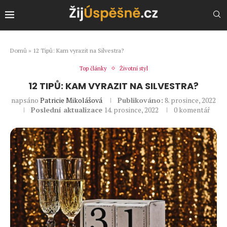
Domů
»
12 Tipů: Kam vyrazit na Silvestra?
Top články
Životní styl
12 TIPŮ: KAM VYRAZIT NA SILVESTRA?
napsáno
Patricie Mikolášová
Publikováno:
8. prosince, 2022
Poslední aktualizace
14. prosince, 2022
0 komentář