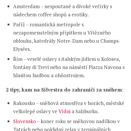
Amsterdam – nespoutané a divoké večírky s
nádechem coffee shopů a erotiky.
Paříž – romantická metropole s
nezapomenutelným přípitkem u Vítězného
oblouku, katedrály Notre-Dam nebo u Champs-
Elysées.
Řím – veselé oslavy s italským jídlem u Kolosea,
fontány di Trevi nebo na náměstí Piazza Navona s
hlasitou hudbou a ohňostrojem.
2 tipy, kam na Silvestra do zahraničí za sněhem
:
Rakousko – sněhová atmosféra v horách, městské
velkolepé oslavy ve
Vídni
a Salzburku.
Slovensko
– konec roku se sněhovou nadílkou v
Tatrách nebo poklidný relax v terminálních