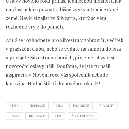
Oslavy nového roku přináší jedinečnou možnost, jak
na vlastní kůži poznat odlišné zvyky a tradice dané
země. Navíc si zajistíte Silvestra, který se vám
rozhodně vryje do paměti.
Ať už se rozhodnete pro Silvestra v zahraničí, večírek
v pražském clubu, nebo se vydáte na samotu do lesa
a prožijete Silvestra na horách, přejeme, abyste si
novoroční oslavy užili. Doufáme, že jste tu našli
inspiraci a v Novém roce váš společník nebude
kocovina. Hodně štěstí do nového roku 🎉!
ČTENÍ
INSPIRACE
JÍDLO
PRO MUŽE
PRO ŽENY
RELAX
RELAXACE
TIPY
ŽIVOTNÍ STYL