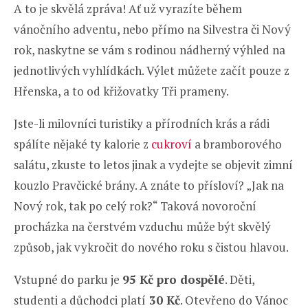
A to je skvělá zpráva! Ať už vyrazíte během
vánočního adventu, nebo přímo na Silvestra či Nový
rok, naskytne se vám s rodinou nádherný výhled na
jednotlivých vyhlídkách. Výlet můžete začít pouze z
Hřenska, a to od křižovatky Tři prameny.
Jste-li milovníci turistiky a přírodních krás a rádi
spálíte nějaké ty kalorie z
cukroví
a bramborového
salátu, zkuste to letos jinak a vydejte se objevit zimní
kouzlo Pravčické brány. A znáte to přísloví? „Jak na
Nový rok, tak po celý rok?“ Taková novoroční
procházka na čerstvém vzduchu může být skvělý
způsob, jak vykročit do nového roku s čistou hlavou.
Vstupné do parku je
95 Kč pro dospělé
. Děti,
studenti a důchodci platí
30 Kč
. Otevřeno do Vánoc