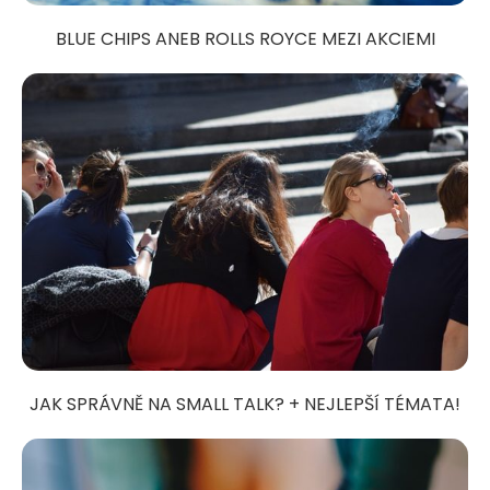
BLUE CHIPS ANEB ROLLS ROYCE MEZI AKCIEMI
JAK SPRÁVNĚ NA SMALL TALK? + NEJLEPŠÍ TÉMATA!