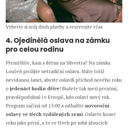
Vyberte si svůj druh plavby a rezervujte včas
4. Ojedinělá oslava na zámku
pro celou rodinu
Přemýšlíte, kam s dětmi na Silvestra? Na zámku
Loučeň prožijte netradiční oslavu. Máte totiž
nevídanou šanci, abyste oslavili příchod nového roku
o
jedenáct hodin dříve
! Budete tak mezi prvními,
pravděpodobně i v Evropě, kdo oslaví nový rok.
Program začíná od 13:00 a odhalíte
novoroční
oslavy ve třech vzdálených zemí
. Oslavte konec
roku jako první, a to ve třech po sobě jdoucích