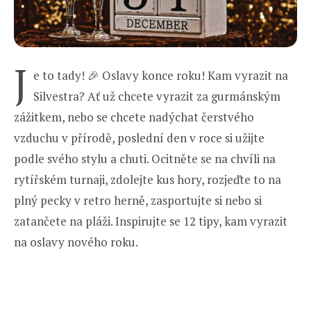
J
e to tady! 🎉 Oslavy konce roku! Kam vyrazit na
Silvestra? Ať už chcete vyrazit za gurmánským
zážitkem, nebo se chcete nadýchat čerstvého
vzduchu v přírodě, poslední den v roce si užijte
podle svého stylu a chuti. Ocitněte se na chvíli na
rytířském turnaji, zdolejte kus hory, rozjeďte to na
plný pecky v retro herně, zasportujte si nebo si
zatančete na pláži. Inspirujte se 12 tipy, kam vyrazit
na oslavy nového roku.