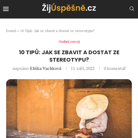
Domů
»
10 Tipů: Jak se zbavit a dostat ze stereotypu?
Osobní rozvoj
10 TIPŮ: JAK SE ZBAVIT A DOSTAT ZE
STEREOTYPU?
napsáno
Eliška Vachková
11. září, 2022
0 komentář