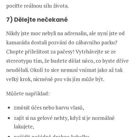
pociťte reálnou sílu života.
7) Dělejte nečekané
Nikdy jste moc nebyli na adrenalin, ale nyní jste od
kamaráda dostali pozvání do zábavního parku?
Chopte příležitost za pačesy! Vytrhávejte se ze
stereotypu tím, že budete dělat něco, co byste dříve
neudělali. Okolí to sice nemusí vnímat jako až tak
velký krok, nicméně pro vás jím může být.
Můžete například:
změnit účes nebo barvu vlasů,
zajít si na gelové nehty, když si je normálně
lakujete,
pořídit pořádně drahou kabelku,