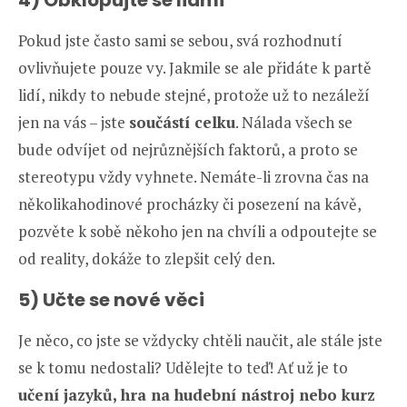
4) Obklopujte se lidmi
Pokud jste často sami se sebou, svá rozhodnutí
ovlivňujete pouze vy. Jakmile se ale přidáte k partě
lidí, nikdy to nebude stejné, protože už to nezáleží
jen na vás – jste
součástí celku
. Nálada všech se
bude odvíjet od nejrůznějších faktorů, a proto se
stereotypu vždy vyhnete. Nemáte-li zrovna čas na
několikahodinové procházky či posezení na kávě,
pozvěte k sobě někoho jen na chvíli a odpoutejte se
od reality, dokáže to zlepšit celý den.
5) Učte se nové věci
Je něco, co jste se vždycky chtěli naučit, ale stále jste
se k tomu nedostali? Udělejte to teď! Ať už je to
učení jazyků, hra na hudební nástroj nebo kurz