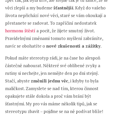
zpět tak, jak byla dřív, ale stejně tak je tu šance, že se
věci zlepší a my budeme
šťastnější
. Když do vašeho
života nepřichází nové věci, staré se vám okoukají a
přestanete se radovat. To zapříčiní nedostatek
hormonu štěstí
a pocit, že žijete smutný život.
Pravidelnými změnami tomuto myšlení zabráníte,
navíc se obohatíte o
nové zkušenosti a zážitky
.
Pokud máte stereotyp rádi, je na čase ho alespoň
částečně nabourat. Některé své oblíbené zvyky a
rutiny si nechejte, jen nemějte den po dni stejný.
Stačí, abyste
změnili jednu věc
, i kdyby to byla
maličkost. Zamyslete se nad tím, kterou činnost
opakujete stále dokola a proč vám brání být
šťastnými. My pro vás máme několik tipů, jak se
stereotypu zbavit – pojďme se na ně podívat blíže!