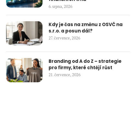
6. srpna, 2026
Kdy je čas na změnu z OSVČ na
s.r.o. a posun dál?
27. července, 2026
Branding od A do Z – strategie
pro firmy, které chtějí růst
21. července, 2026