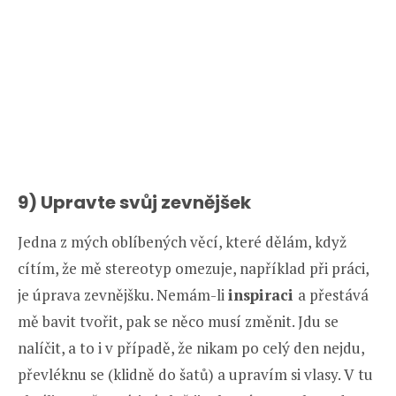
9) Upravte svůj zevnějšek
Jedna z mých oblíbených věcí, které dělám, když
cítím, že mě stereotyp omezuje, například při práci,
je úprava zevnějšku. Nemám-li
inspiraci
a přestává
mě bavit tvořit, pak se něco musí změnit. Jdu se
nalíčit, a to i v případě, že nikam po celý den nejdu,
převléknu se (klidně do šatů) a upravím si vlasy. V tu