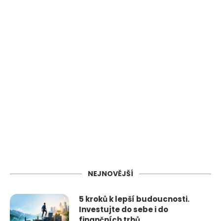
NEJNOVĚJŠÍ
5 kroků k lepší budoucnosti.
Investujte do sebe i do
finančních trhů