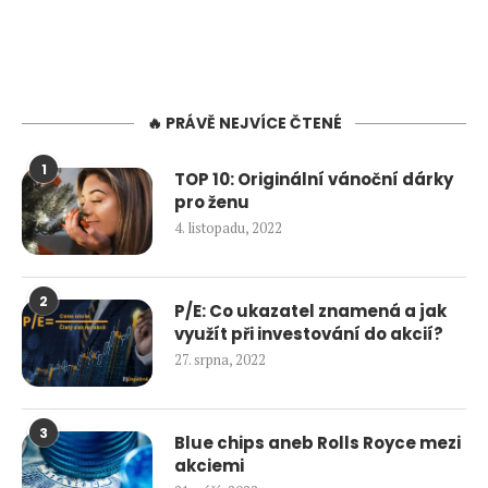
🔥 PRÁVĚ NEJVÍCE ČTENÉ
1
TOP 10: Originální vánoční dárky
pro ženu
4. listopadu, 2022
2
P/E: Co ukazatel znamená a jak
využít při investování do akcií?
27. srpna, 2022
3
Blue chips aneb Rolls Royce mezi
akciemi