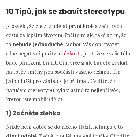
10 Tipů, jak se zbavit stereotypu
Je skvělé, že chcete udělat první krok a začít svou
cestu za lepším životem. Počítejte ale také s tím, že
to
nebude jednoduché
. Mohou vás doprovázet
silné negativní pocity až
úzkosti
, protože se vaše tělo
bude přirozeně bránit. Čím více si ale budete zvykat
na to, že změny jsou součástí vašeho režimu, tím
jednodušší pro vás bude je přijímat. Uvidíte, že
narušení stereotypu byla vlastně ta nejlepší věc,
kterou jste mohli udělat.
1) Začněte zlehka
Nikdy není dobré se do ničeho tlačit, nefunguje to
dlouhodobě
. Začněte raději malými krůčky. Chodíte