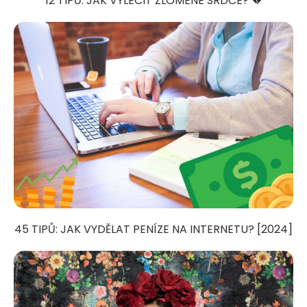
12 TIPŮ: JAK VYLÉČIT ZLOMENÉ SRDCE? 💔
45 TIPŮ: JAK VYDĚLAT PENÍZE NA INTERNETU? [2024]