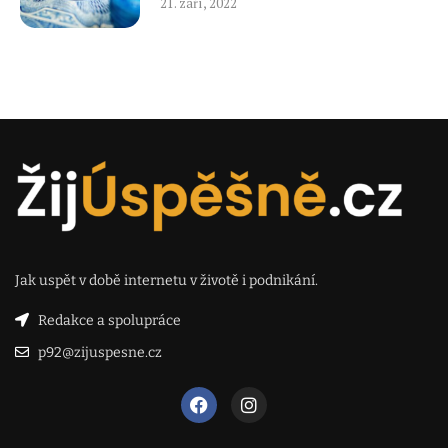
21. září, 2022
Jak uspět v době internetu v životě i podnikání.
Redakce a spolupráce
p92@zijuspesne.cz