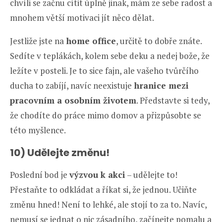
chvíli se začnu cítit úplně jinak, mám ze sebe radost a
mnohem větší motivaci jít něco dělat.
Jestliže jste na
home office
, určitě to dobře znáte.
Sedíte v teplákách, kolem sebe deku a nedej bože, že
ležíte v posteli. Je to sice fajn, ale vašeho tvůrčího
ducha to zabíjí, navíc neexistuje
hranice mezi
pracovním a osobním životem
. Představte si tedy,
že chodíte do práce mimo domov a přizpůsobte se
této myšlence.
10) Udělejte změnu!
Poslední bod je
výzvou k akci
– udělejte to!
Přestaňte to odkládat a říkat si, že jednou. Učiňte
změnu hned! Není to lehké, ale stojí to za to. Navíc,
nemusí se jednat o nic zásadního, začínejte pomalu a