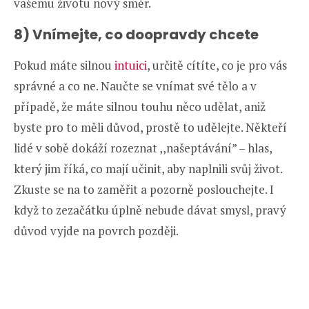
vašemu životu nový směr.
8) Vnímejte, co doopravdy chcete
Pokud máte silnou
intuici
, určitě cítíte, co je pro vás
správné a co ne. Naučte se vnímat své tělo a v
případě, že máte silnou touhu něco udělat, aniž
byste pro to měli důvod, prostě to udělejte. Někteří
lidé v sobě dokáží rozeznat ,,našeptávání” – hlas,
který jim říká, co mají učinit, aby naplnili svůj život.
Zkuste se na to zaměřit a pozorně poslouchejte. I
když to zezačátku úplně nebude dávat smysl, pravý
důvod vyjde na povrch později.