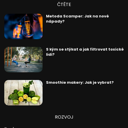
ČTĚTE
Metoda Scamper: Jak na nové
nápady?
S kým se stýkat a jak filtrovat toxické
lidi?
Smoothie makery: Jak je vybrat?
ROZVOJ