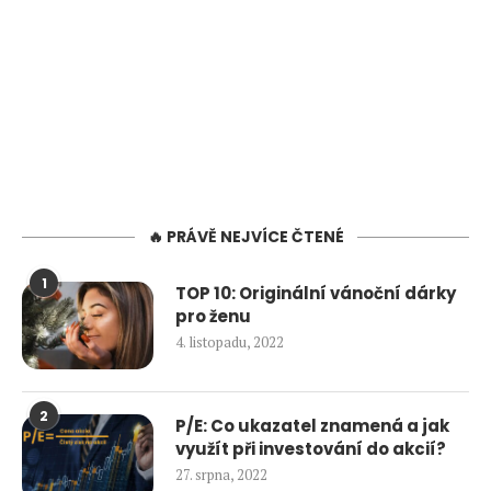
🔥 PRÁVĚ NEJVÍCE ČTENÉ
1
TOP 10: Originální vánoční dárky
pro ženu
4. listopadu, 2022
2
P/E: Co ukazatel znamená a jak
využít při investování do akcií?
27. srpna, 2022