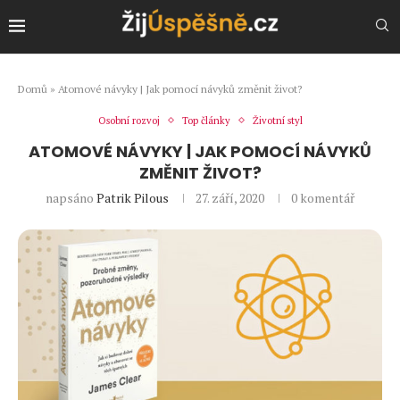
Domů
»
Atomové návyky | Jak pomocí návyků změnit život?
Osobní rozvoj
Top články
Životní styl
ATOMOVÉ NÁVYKY | JAK POMOCÍ NÁVYKŮ
ZMĚNIT ŽIVOT?
napsáno
Patrik Pilous
27. září, 2020
0 komentář