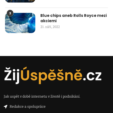
3
Blue chips aneb Rolls Royce mezi
akciemi
21. září, 2022
Jak uspět v době internetu v životě i podnikání.
Redakce a spolupráce