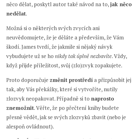
něco dělat, poskytl autor také návod na to,
jak něco
nedělat
.
Možná si o některých svých zvycích ani
neuvědomujete, že je děláte a především, že Vám
škodí. James tvrdí, že jakmile si nějaký návyk
vybudujete už se ho
nikdy tak úplně nezbavíte
. Vždy,
když přijde příležitost, svůj (zlo)zvyk zopakujete.
Proto doporučuje
změnit prostředí
a přizpůsobit jej
tak, aby Vás překážky, které si vytvoříte, nutily
zlozvyk neopakovat. Případně si to
naprosto
znemožnit
. Věřte, že po přečtení knihy budete
přesně vědět, jak se svých zlozvyků zbavit (nebo je
alespoň ovládnout).