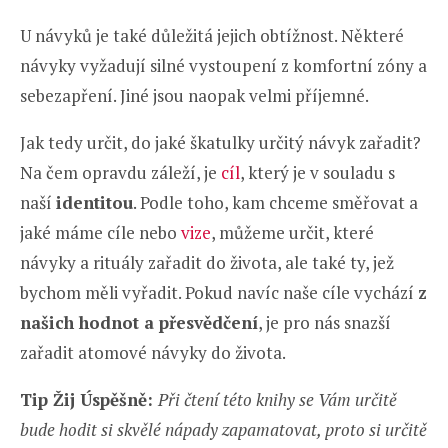
U návyků je také důležitá jejich obtížnost. Některé
návyky vyžadují silné vystoupení z komfortní zóny a
sebezapření. Jiné jsou naopak velmi příjemné.
Jak tedy určit, do jaké škatulky určitý návyk zařadit?
Na čem opravdu záleží, je
cíl
, který je v souladu s
naší
identitou
. Podle toho, kam chceme směřovat a
jaké máme cíle nebo
vize
, můžeme určit, které
návyky a rituály zařadit do života, ale také ty, jež
bychom měli vyřadit. Pokud navíc naše cíle vychází
z
našich hodnot a přesvědčení
, je pro nás snazší
zařadit atomové návyky do života.
Tip Žij Úspěšně:
Při čtení této knihy se Vám určitě
bude hodit si skvělé nápady zapamatovat, proto si určitě