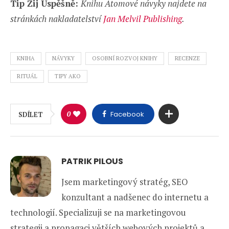
Tip Žij Úspěšně:
Knihu Atomové návyky najdete na
stránkách nakladatelství
Jan Melvil Publishing
.
KNIHA
NÁVYKY
OSOBNÍ ROZVOJ KNIHY
RECENZE
RITUÁL
TIPY AKO
0
Facebook
SDÍLET
PATRIK PILOUS
Jsem marketingový stratég, SEO
konzultant a nadšenec do internetu a
technologií. Specializuji se na marketingovou
strategii a propagaci větších webových projektů a