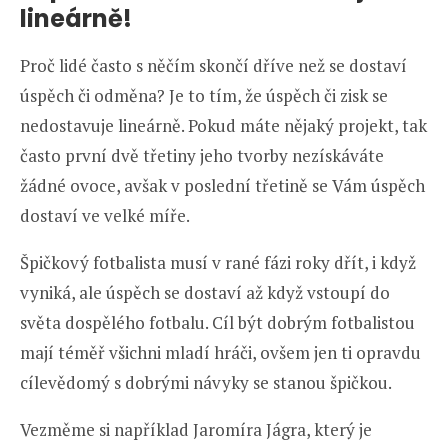
lineárně!
Proč lidé často s něčím skončí dříve než se dostaví
úspěch či odměna? Je to tím, že úspěch či zisk se
nedostavuje lineárně. Pokud máte nějaký projekt, tak
často první dvě třetiny jeho tvorby nezískáváte
žádné ovoce, avšak v poslední třetině se Vám úspěch
dostaví ve velké míře.
Špičkový fotbalista musí v rané fázi roky dřít, i když
vyniká, ale úspěch se dostaví až když vstoupí do
světa dospělého fotbalu. Cíl být dobrým fotbalistou
mají téměř všichni mladí hráči, ovšem jen ti opravdu
cílevědomý s dobrými návyky se stanou špičkou.
Vezměme si například Jaromíra Jágra, který je