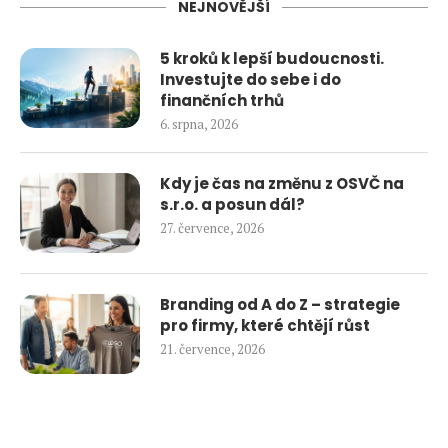
NEJNOVĚJŠÍ
5 kroků k lepší budoucnosti.
Investujte do sebe i do
finančních trhů
6. srpna, 2026
Kdy je čas na změnu z OSVČ na
s.r.o. a posun dál?
27. července, 2026
Branding od A do Z – strategie
pro firmy, které chtějí růst
21. července, 2026