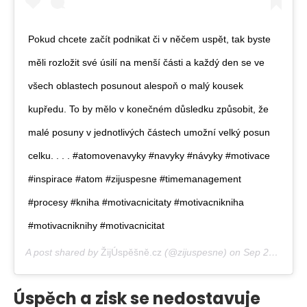
Pokud chcete začít podnikat či v něčem uspět, tak byste
měli rozložit své úsilí na menší části a každý den se ve
všech oblastech posunout alespoň o malý kousek
kupředu. To by mělo v konečném důsledku způsobit, že
malé posuny v jednotlivých částech umožní velký posun
celku. . . . #atomovenavyky #navyky #návyky #motivace
#inspirace #atom #zijuspesne #timemanagement
#procesy #kniha #motivacnicitaty #motivacnikniha
#motivacniknihy #motivacnicitat
A post shared by
ŽijÚspěšně.cz
(@zijuspesne) on
Sep 27, 2020 at 10:43am PDT
Úspěch a zisk se nedostavuje