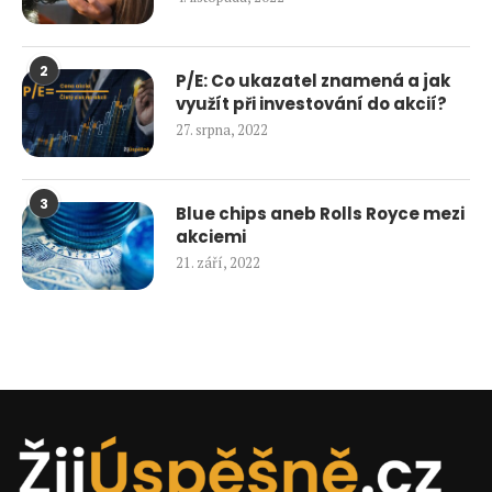
2
P/E: Co ukazatel znamená a jak
využít při investování do akcií?
27. srpna, 2022
3
Blue chips aneb Rolls Royce mezi
akciemi
21. září, 2022