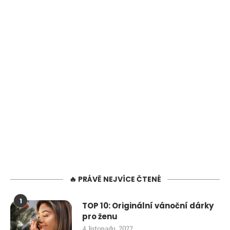
🔥 PRÁVĚ NEJVÍCE ČTENÉ
1
TOP 10: Originální vánoční dárky
pro ženu
4. listopadu, 2022