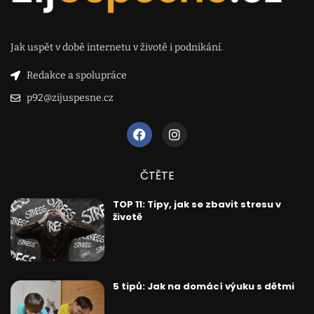
Jak uspět v době internetu v životě i podnikání.
Redakce a spolupráce
p92@zijuspesne.cz
ČTĚTE
TOP 11: Tipy, jak se zbavit stresu v
životě
5 tipů: Jak na domácí výuku s dětmi