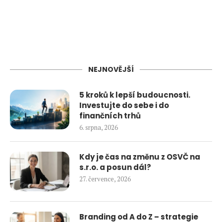
NEJNOVĚJŠÍ
5 kroků k lepší budoucnosti.
Investujte do sebe i do
finančních trhů
6. srpna, 2026
Kdy je čas na změnu z OSVČ na
s.r.o. a posun dál?
27. července, 2026
Branding od A do Z – strategie