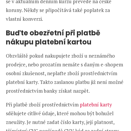
se v aktuálním denním kurzu převede na české
koruny. Někdy se připočítává také poplatek za
vlastní konverzi.
Buďte obezřetní při platbě
nákupu platební kartou
Obzvláště pokud nakupujete zboží u neznámého
prodejce, nebo prozatím nemáte s daným e-shopem
osobní zkušenost, neplaťte zboží prostřednictvím
platební karty. Takto zaslanou platbu již není možné
prostřednictvím banky získat nazpět.
Při platbě zboží prostřednictvím
platební karty
sdělujete citlivé údaje, které mohou být bohužel
zneužity. Je nutné zadat číslo karty, její platnost,
třímístný CVC popřípadě CVV kód ze zadní strany