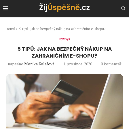
Domů
»
5 Tipů: Jak na bezpečný nákup na zahraničním e-shopu?
Byznys
5 TIPŮ: JAK NA BEZPEČNÝ NÁKUP NA
ZAHRANIČNÍM E-SHOPU?
napsáno
Monika Kolářová
1. prosince, 2020
0 komentář