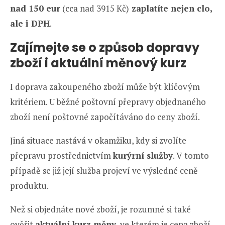
nad 150 eur
(cca nad 3915 Kč)
zaplatíte nejen clo,
ale i DPH
.
Zajímejte se o způsob dopravy
zboží i aktuální měnový kurz
I doprava zakoupeného zboží může být klíčovým
kritériem. U běžné poštovní přepravy objednaného
zboží není poštovné započítáváno do ceny zboží.
Jiná situace nastává v okamžiku, kdy si zvolíte
přepravu prostřednictvím
kurýrní služby
. V tomto
případě se již její služba projeví ve výsledné ceně
produktu.
Než si objednáte nové zboží, je rozumné si také
ověřit
aktuální kurz měny,
ve kterém je cena zboží