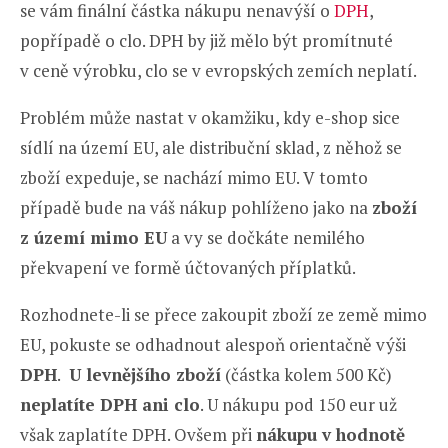
se vám finální částka nákupu nenavýší o
DPH
,
popřípadě o clo. DPH by již mělo být promítnuté
v ceně výrobku, clo se v evropských zemích neplatí.
Problém může nastat v okamžiku, kdy e-shop sice
sídlí na území EU, ale distribuční sklad, z něhož se
zboží expeduje, se nachází mimo EU. V tomto
případě bude na váš nákup pohlíženo jako na
zboží
z území mimo EU
a vy se dočkáte nemilého
překvapení ve formě účtovaných příplatků.
Rozhodnete-li se přece zakoupit zboží ze země mimo
EU, pokuste se odhadnout alespoň orientačně výši
DPH
.
U levnějšího zboží
(částka kolem 500 Kč)
neplatíte DPH ani clo
. U nákupu pod 150 eur už
však zaplatíte DPH. Ovšem při
nákupu v hodnotě