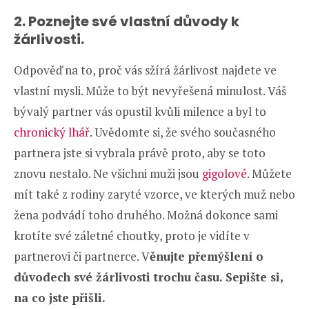
2. Poznejte své vlastní důvody k
žárlivosti.
Odpověď na to, proč vás sžírá žárlivost najdete ve
vlastní mysli. Může to být nevyřešená minulost. Váš
bývalý partner vás opustil kvůli milence a byl to
chronický lhář
. Uvědomte si, že svého současného
partnera jste si vybrala právě proto, aby se toto
znovu nestalo. Ne všichni muži jsou
gigolové
. Můžete
mít také z rodiny zaryté vzorce, ve kterých muž nebo
žena podvádí toho druhého. Možná dokonce sami
krotíte své záletné choutky, proto je vidíte v
partnerovi či partnerce. V
ěnujte přemýšlení o
důvodech své žárlivosti trochu času. Sepište si,
na co jste přišli.