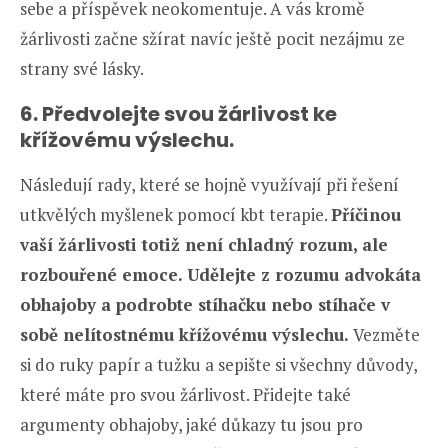
sebe a příspěvek neokomentuje. A vás kromě
žárlivosti začne sžírat navíc ještě pocit nezájmu ze
strany své lásky.
6. Předvolejte svou žárlivost ke
křížovému výslechu.
Následují rady, které se hojně využívají při řešení
utkvělých myšlenek pomocí kbt terapie.
Příčinou
vaší žárlivosti totiž není chladný rozum, ale
rozbouřené emoce. Udělejte z rozumu advokáta
obhajoby a podrobte stíhačku nebo stíhače v
sobě nelítostnému křížovému výslechu.
Vezměte
si do ruky papír a tužku a sepište si všechny důvody,
které máte pro svou žárlivost. Přidejte také
argumenty obhajoby, jaké důkazy tu jsou pro