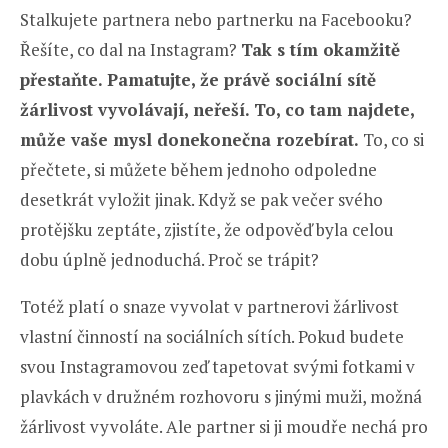
Stalkujete partnera nebo partnerku na Facebooku?
Řešíte, co dal na Instagram?
Tak s tím okamžitě
přestaňte. Pamatujte, že právě sociální sítě
žárlivost vyvolávají, neřeší. To, co tam najdete,
může vaše mysl donekonečna rozebírat.
To, co si
přečtete, si můžete během jednoho odpoledne
desetkrát vyložit jinak. Když se pak večer svého
protějšku zeptáte, zjistíte, že odpověď byla celou
dobu úplně jednoduchá. Proč se trápit?
Totéž platí o snaze vyvolat v partnerovi žárlivost
vlastní činností na sociálních sítích. Pokud budete
svou Instagramovou zeď tapetovat svými fotkami v
plavkách v družném rozhovoru s jinými muži, možná
žárlivost vyvoláte. Ale partner si ji moudře nechá pro