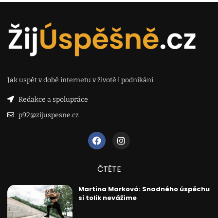
Jak uspět v době internetu v životě i podnikání.
Redakce a spolupráce
p92@zijuspesne.cz
ČTĚTE
Martina Marková: Snadného úspěchu
si tolik nevážíme