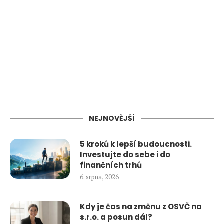
NEJNOVĚJŠÍ
5 kroků k lepší budoucnosti.
Investujte do sebe i do
finančních trhů
6. srpna, 2026
Kdy je čas na změnu z OSVČ na
s.r.o. a posun dál?