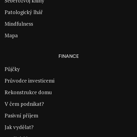
Seberozvoj knihy
Patologický lhář
Mindfulness
Mapa
FINANCE
Půjčky
Průvodce investicemi
Rekonstrukce domu
V čem podnikat?
Pasivní příjem
Jak vydělat?