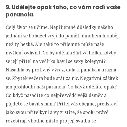
9. Udělejte opak toho, co vám radí vaše
paranoia.
Celý život se učíme. Nepříjemné důsledky našeho
jednání se bohužel vryjí do paměti mnohem hlouběji
než ty hezké. Ale také to příjemné může naše
myšlení ovlivnit. Co by udělala žárlivá holka, kdyby
se její přítel na večírku bavil se sexy kolegyní?
Nasadila by protivný výraz, dala si panáka a urazila
se. Zbytek večera bude stát za nic. Negativní zážitek
jen prohloubí naši paranoiu. Co když uděláte opak?
Co když nasadíte co nejpřesvědčivější úsměv a
půjdete se bavit s nimi? Přítel vás obejme, představí
jako svou přítelkyni a vy zjistíte, že spolu právě
rozebírají vhodné místo pro její svatbu se