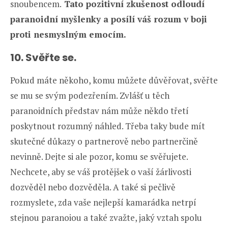
snoubencem.
Tato pozitivní zkušenost odloudí
paranoidní myšlenky a posílí váš rozum v boji
proti nesmyslným emocím.
10. Svěřte se.
Pokud máte někoho, komu můžete důvěřovat, svěřte
se mu se svým podezřením. Zvlášť u těch
paranoidních představ nám může někdo třetí
poskytnout rozumný náhled. Třeba taky bude mít
skutečné důkazy o partnerově nebo partnerčině
nevinně. Dejte si ale pozor, komu se svěřujete.
Nechcete, aby se váš protějšek o vaší žárlivosti
dozvěděl nebo dozvěděla. A také si pečlivě
rozmyslete, zda vaše nejlepší kamarádka netrpí
stejnou paranoiou a také zvažte, jaký vztah spolu