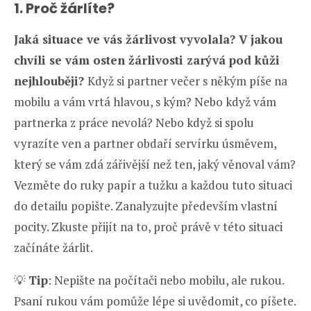
1. Proč žárlíte?
Jaká situace ve vás žárlivost vyvolala? V jakou
chvíli se vám osten žárlivosti zarývá pod kůži
nejhlouběji?
Když si partner večer s někým píše na
mobilu a vám vrtá hlavou, s kým? Nebo když vám
partnerka z práce nevolá? Nebo když si spolu
vyrazíte ven a partner obdaří servírku úsměvem,
který se vám zdá zářivější než ten, jaký věnoval vám?
Vezměte do ruky papír a tužku a každou tuto situaci
do detailu popište. Zanalyzujte především vlastní
pocity. Zkuste přijít na to, proč právě v této situaci
začínáte žárlit.
💡
Tip
: Nepište na počítači nebo mobilu, ale rukou.
Psaní rukou vám pomůže lépe si uvědomit, co píšete.