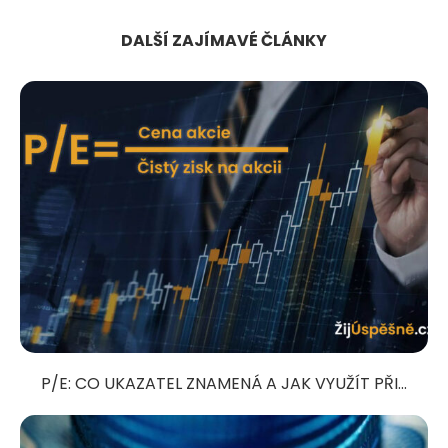
DALŠÍ ZAJÍMAVÉ ČLÁNKY
P/E: CO UKAZATEL ZNAMENÁ A JAK VYUŽÍT PŘI...