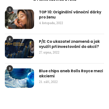
1
TOP 10: Originální vánoční dárky
pro ženu
4. listopadu, 2022
2
P/E: Co ukazatel znamená a jak
využít při investování do akcií?
27. srpna, 2022
3
Blue chips aneb Rolls Royce mezi
akciemi
21. září, 2022