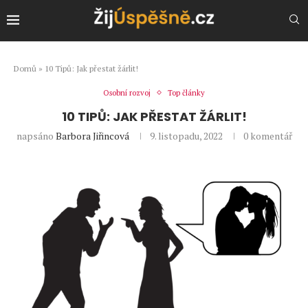
Domů
»
10 Tipů: Jak přestat žárlit!
Osobní rozvoj
Top články
10 TIPŮ: JAK PŘESTAT ŽÁRLIT!
napsáno
Barbora Jiřincová
9. listopadu, 2022
0 komentář