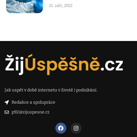
21. září, 2022
Jak uspět v době internetu v životě i podnikání.
Redakce a spolupráce
p92@zijuspesne.cz