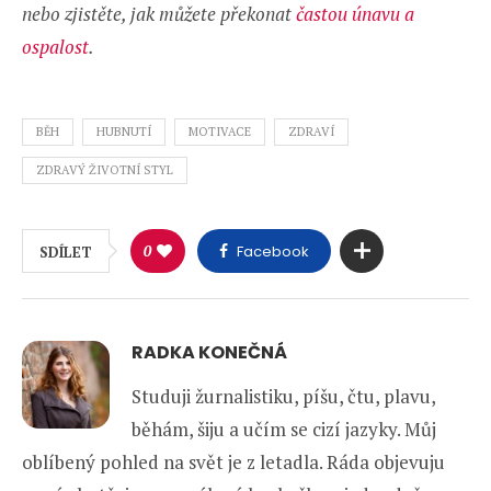
nebo zjistěte, jak můžete překonat
častou únavu a
ospalost
.
BĚH
HUBNUTÍ
MOTIVACE
ZDRAVÍ
ZDRAVÝ ŽIVOTNÍ STYL
0
Facebook
SDÍLET
RADKA KONEČNÁ
Studuji žurnalistiku, píšu, čtu, plavu,
běhám, šiju a učím se cizí jazyky. Můj
oblíbený pohled na svět je z letadla. Ráda objevuju