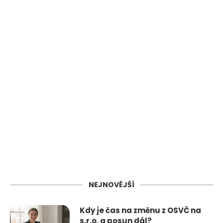
NEJNOVĚJŠÍ
Kdy je čas na změnu z OSVČ na
s.r.o. a posun dál?