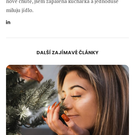
nové chutě, jsem zapálená kuchařka a jednoduše
miluju jídlo.
DALŠÍ ZAJÍMAVÉ ČLÁNKY