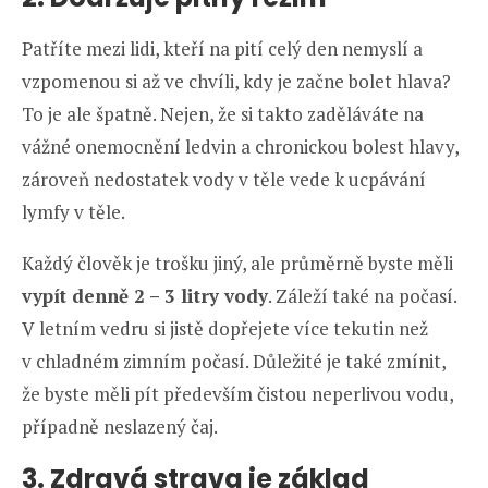
Patříte mezi lidi, kteří na pití celý den nemyslí a
vzpomenou si až ve chvíli, kdy je začne bolet hlava?
To je ale špatně. Nejen, že si takto zaděláváte na
vážné onemocnění ledvin a chronickou bolest hlavy,
zároveň nedostatek vody v těle vede k ucpávání
lymfy v těle.
Každý člověk je trošku jiný, ale průměrně byste měli
vypít denně 2 –⁠ 3 litry vody
. Záleží také na počasí.
V letním vedru si jistě dopřejete více tekutin než
v chladném zimním počasí. Důležité je také zmínit,
že byste měli pít především čistou neperlivou vodu,
případně neslazený čaj.
3. Zdravá strava je základ