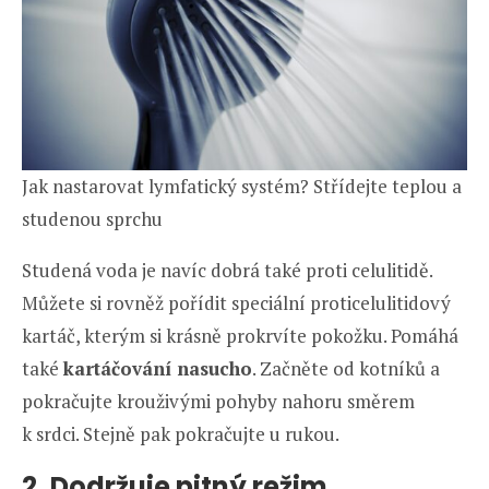
Jak nastarovat lymfatický systém? Střídejte teplou a
studenou sprchu
Studená voda je navíc dobrá také proti celulitidě.
Můžete si rovněž pořídit speciální proticelulitidový
kartáč, kterým si krásně prokrvíte pokožku. Pomáhá
také
kartáčování nasucho
. Začněte od kotníků a
pokračujte krouživými pohyby nahoru směrem
k srdci. Stejně pak pokračujte u rukou.
2. Dodržuje pitný režim