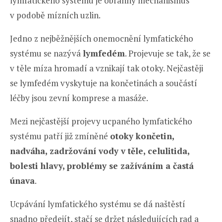
lymfatického systému je obranný mechanismus
v podobě mízních uzlin.
Jedno z nejběžnějších onemocnění lymfatického
systému se nazývá
lymfedém
. Projevuje se tak, že se
v těle míza hromadí a vznikají tak otoky. Nejčastěji
se lymfedém vyskytuje na končetinách a součástí
léčby jsou zevní komprese a masáže.
Mezi nejčastější projevy ucpaného lymfatického
systému patří již zmíněné
otoky končetin,
nadváha, zadržování vody v těle, celulitida,
bolesti hlavy, problémy se zažíváním a častá
únava
.
Ucpávání lymfatického systému se dá naštěstí
snadno předejít, stačí se držet následujících rad a