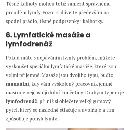
Těsné kalhoty mohou totiž zamezit správnému
proudění lymfy. Pozor si dávejte především na
spodní prádlo, těsné podprsenky i kalhotky.
6. Lymfatické masáže a
lymfodrenáž
Pokud máte s ucpáváním lymfy problém, můžete
vyzkoušet speciální lymfatické masáže, které jsou
velmi příjemné. Masáže jsou dvojího typu, buďto
manuální
, kdy vám vyškolený pracovník jemně
masíruje nejčastěji dolní končetiny. Druhým typem je
lymfodrenáž
, při níž si oblečete velký gumový
pytel, který se následně stlačuje a uvolňuje a tím
způsobuje pohyb lymfy.