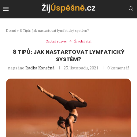
Domů
»
8 Tipů: Jak nastartovat lymfatický systém?
Osobní rozvoj
Životní styl
8 TIPŮ: JAK NASTARTOVAT LYMFATICKÝ
SYSTÉM?
napsáno
Radka Konečná
23. listopadu, 2021
0 komentář