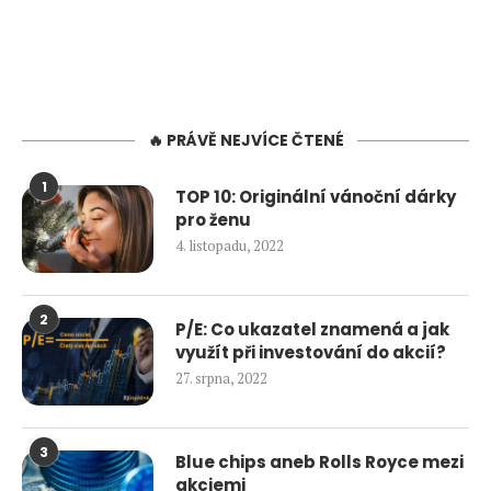
🔥 PRÁVĚ NEJVÍCE ČTENÉ
1
TOP 10: Originální vánoční dárky
pro ženu
4. listopadu, 2022
2
P/E: Co ukazatel znamená a jak
využít při investování do akcií?
27. srpna, 2022
3
Blue chips aneb Rolls Royce mezi
akciemi