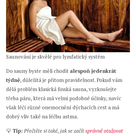
Saunování je skvělé pro lymfatický systém
Do sauny byste měli chodit
alespoň jedenkrát
týdně
, důležitá je přitom pravidelnost. Pokud vám
dělá problém klasická finská sauna, vyzkoušejte
třeba páru, která má velmi podobné účinky, navíc
však léčí různé onemocnění dýchacích cest a má
dobrý vliv také na léčbu astma.
💡
Tip:
Přečtěte si také, jak se začít
správně otužovat