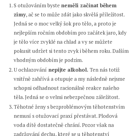
S otužováním byste
neměli začínat během
zimy
, ač se to může zdát jako skvělá příležitost.
Jedná se o moc velký šok pro tělo, a proto je
nejlepším ročním obdobím pro začátek jaro, kdy
je tělo více zvyklé na chlad a vy se můžete
pokusit udržet si tento zvyk i během roku. Dalším
vhodným obdobím je podzim.
U ochlazování
nepijte alkohol.
Ten nás totiž
vnitřně zahřívá a otupuje a my následně nejsme
schopni odhadnout racionálně reakce našeho
těla. Jedná se o velmi nebezpečnou záležitost.
Těhotné ženy s bezproblémovým těhotenstvím
nemusí s otužovací praxí přestávat. Plodová
voda dítě dostatečně chrání. Pozor však na
zadržování dechu, které se u těhotenství