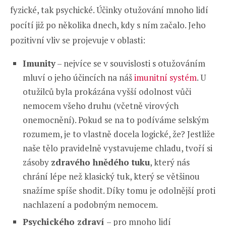
fyzické, tak psychické. Účinky otužování mnoho lidí
pocítí již po několika dnech, kdy s ním začalo. Jeho
pozitivní vliv se projevuje v oblasti:
Imunity
– nejvíce se v souvislosti s otužováním
mluví o jeho účincích na náš
imunitní systém
. U
otužilců byla prokázána vyšší odolnost vůči
nemocem všeho druhu (včetně virových
onemocnění). Pokud se na to podíváme selským
rozumem, je to vlastně docela logické, že? Jestliže
naše tělo pravidelně vystavujeme chladu, tvoří si
zásoby
zdravého hnědého tuku
, který nás
chrání lépe než klasický tuk, který se většinou
snažíme spíše shodit. Díky tomu je odolnější proti
nachlazení a podobným nemocem.
Psychického zdraví
– pro mnoho lidí