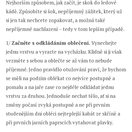
Nejhorším způsobem, jak začít, je skok do ledové
kádě. Způsobíte si šok, nepříjemný zážitek, který už
si jen tak nechcete zopakovat, a možná také
nepříjemné nachlazení – tedy v tom lepším případě.
1/
Začněte s odkládáním oblečení.
Vynechejte
jednu vrstvu a vyrazte na vycházku. Klidně si ji však
vezměte s sebou a oblečte se až vám to nebude
příjemné. Jedno pravidlo otužování praví, že bychom
se měli na podzim oblékat co nejvíce postupně a
pomalu a na jaře zase co nejdéle odkládat jednu
vrstvu za druhou. Jednoduše nechat tělo, ať si na
změny počasí zvyká postupně a ne při prvním
studenějším dni obléci nejteplejší kabát ze skříně a
při prvních jarních paprscích vytahovat plavky.