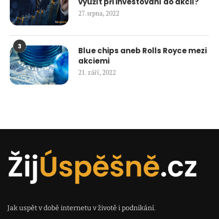
využít při investování do akcií?
27. srpna, 2022
3
Blue chips aneb Rolls Royce mezi
akciemi
21. září, 2022
Jak uspět v době internetu v životě i podnikání.