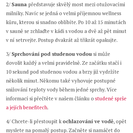
2/
Sauna
představuje skvělý most mezi otužovacími
milníky. Navíc se jedná o velmi příjemnou wellness
kůru, kterou si snadno oblíbíte. Po 10 až 15 minutách
v sauně se zchlaďte v kádi s vodou a dvě až pět minut
v ní setrvejte. Postup dvakrát až třikrát opakujte.
3/
Sprchování pod studenou vodou
si může
dovolit každý a velmi pravidelně. Ze začátku stačí i
10 sekund pod studenou vodou a brzy již vydržíte
několik minut. Někomu také vyhovuje postupné
snižování teploty vody během jedné sprchy. Více
informací si přečtěte v našem článku o
studené sprše
a jejích benefitech
.
4/ Chcete-li přestoupit k
ochlazování ve vodě
, opět
myslete na pomalý postup. Začněte si namáčet do