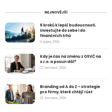
NEJNOVĚJŠÍ
5 kroků k lepší budoucnosti.
Investujte do sebe i do
finančních trhů
6. srpna, 2026
Kdy je čas na změnu z OSVČ na
s.r.o. a posun dál?
27. července, 2026
Branding od A do Z – strategie
pro firmy, které chtějí růst
21. července, 2026