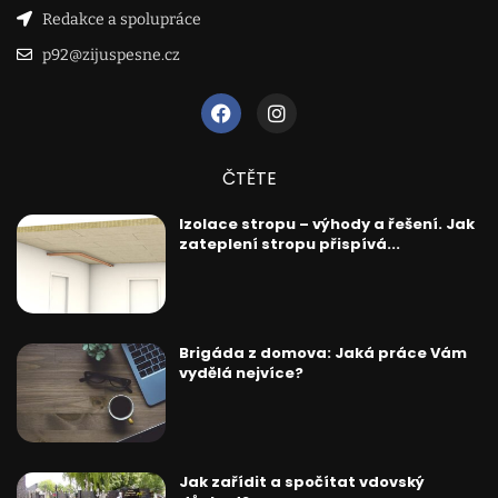
Redakce a spolupráce
p92@zijuspesne.cz
ČTĚTE
Izolace stropu – výhody a řešení. Jak
zateplení stropu přispívá...
Brigáda z domova: Jaká práce Vám
vydělá nejvíce?
Jak zařídit a spočítat vdovský