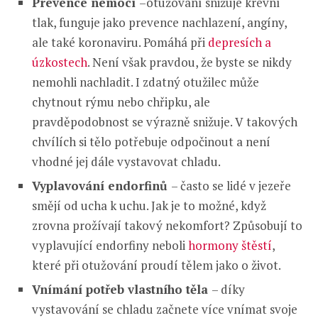
Prevence nemocí
–otužování snižuje krevní
tlak, funguje jako prevence nachlazení, angíny,
ale také koronaviru. Pomáhá při
depresích a
úzkostech
. Není však pravdou, že byste se nikdy
nemohli nachladit. I zdatný otužilec může
chytnout rýmu nebo chřipku, ale
pravděpodobnost se výrazně snižuje. V takových
chvílích si tělo potřebuje odpočinout a není
vhodné jej dále vystavovat chladu.
Vyplavování endorfinů
– často se lidé v jezeře
smějí od ucha k uchu. Jak je to možné, když
zrovna prožívají takový nekomfort? Způsobují to
vyplavující endorfiny neboli
hormony štěstí
,
které při otužování proudí tělem jako o život.
Vnímání potřeb vlastního těla
– díky
vystavování se chladu začnete více vnímat svoje