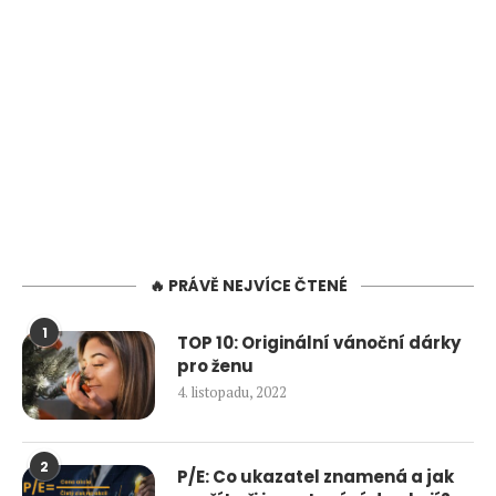
🔥 PRÁVĚ NEJVÍCE ČTENÉ
1
TOP 10: Originální vánoční dárky
pro ženu
4. listopadu, 2022
2
P/E: Co ukazatel znamená a jak