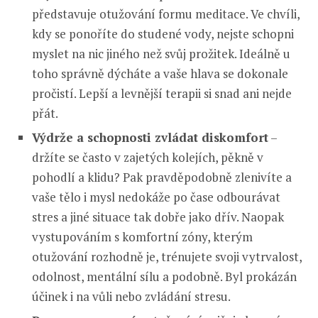
představuje otužování formu meditace. Ve chvíli,
kdy se ponoříte do studené vody, nejste schopni
myslet na nic jiného než svůj prožitek. Ideálně u
toho správně dýcháte a vaše hlava se dokonale
pročistí. Lepší a levnější terapii si snad ani nejde
přát.
Výdrže a schopnosti zvládat diskomfort
–
držíte se často v zajetých kolejích, pěkně v
pohodlí a klidu? Pak pravděpodobně zlenivíte a
vaše tělo i mysl nedokáže po čase odbourávat
stres a jiné situace tak dobře jako dřív. Naopak
vystupováním s komfortní zóny, kterým
otužování rozhodně je, trénujete svoji vytrvalost,
odolnost, mentální sílu a podobně. Byl prokázán
účinek i na vůli nebo zvládání stresu.