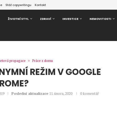
ze
Stáž copywritingu
Kontakt
ŽIVOTNÍ STYL
ZDRAVÍ
INVESTICE
NEMOVITOSTI
rnetová propagace
Práce z domu
NYMNÍ REŽIM V GOOGLE
ROME?
019
Poslední aktualizace
11. února, 2020
0 komentář