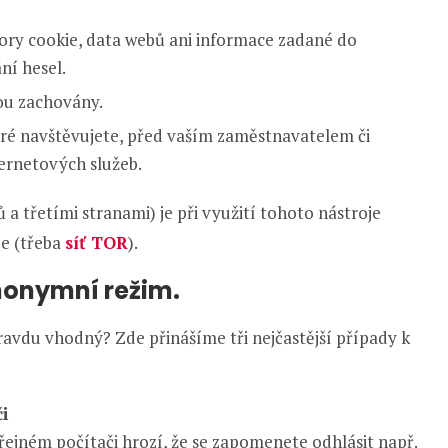
bory cookie, data webů ani informace zadané do
ní hesel.
ou zachovány.
eré navštěvujete, před vaším zaměstnavatelem či
ernetových služeb.
 a třetími stranami) je při využití tohoto nástroje
je (třeba
síť TOR
).
nonymní režim.
vdu vhodný? Zde přinášíme tři nejčastější případy k
či
veřejném počítači hrozí, že se zapomenete odhlásit např.