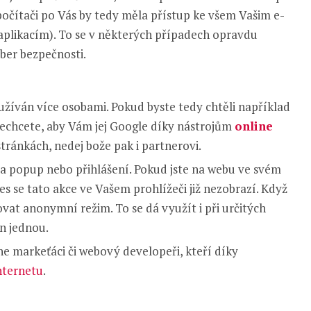
 počítači po Vás by tedy měla přístup ke všem Vašim e-
aplikacím). To se v některých případech opravdu
ber bezpečnosti.
užíván více osobami. Pokud byste tedy chtěli například
 nechcete, aby Vám jej Google díky nástrojům
online
ránkách, nedej bože pak i partnerovi.
ba popup nebo přihlášení. Pokud jste na webu ve svém
es se tato akce ve Vašem prohlížeči již nezobrazí. Když
ovat anonymní režim. To se dá využít i při určitých
en jednou.
ne markeťáci či webový developeři, kteří díky
nternetu
.