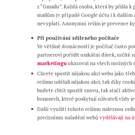
z “Gmailu”. Každá osoba, která by přišla k
mailům (v případě Google účtu i k dalším 
nevyplatí. Anonymní režim je prevence ky
Při používání sdíleného počítače
Ve většině domácností je počítač často po
partnerovi pořídit unikátní dárek, určitě
marketingu
ukazoval na všech možných st
Chcete spustit nějakou akci webu jako tře
režimu udělali nějakou akci, tak díky cooki
budete chtít spustit znovu, tak stačí aktiv
bonusech, které poskytují uživateli vždy j
Další využití tohoto režimu naleznou onli
preciznímu naladění webů
vydělávají na i