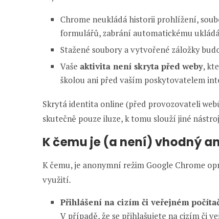
Chrome neukládá historii prohlížení, sou
formulářů, zabrání automatickému ukládá
Stažené soubory a vytvořené záložky bud
Vaše
aktivita není skryta před weby
, kt
školou ani před vaším poskytovatelem int
Skrytá identita online (před provozovateli webů
skutečně pouze iluze, k tomu slouží jiné nástro
K čemu je (a není) vhodný a
K čemu, je anonymní režim Google Chrome opra
využití.
Přihlášení na cizím či veřejném počíta
V případě, že se přihlašujete na cizím či 