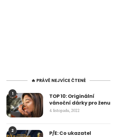
🔥 PRÁVĚ NEJVÍCE ČTENÉ
1
TOP 10: Originální
vánoční dárky pro ženu
4. listopadu, 2022
2
P/E: Co ukazatel