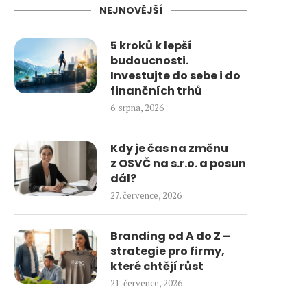
NEJNOVĚJŠÍ
5 kroků k lepší
budoucnosti.
Investujte do sebe i do
finančních trhů
6. srpna, 2026
Kdy je čas na změnu
z OSVČ na s.r.o. a posun
dál?
27. července, 2026
Branding od A do Z –
strategie pro firmy,
které chtějí růst
21. července, 2026