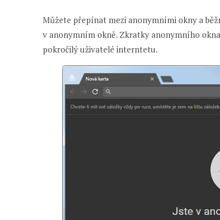
Můžete přepínat mezi anonymními okny a běž
v anonymním okně. Zkratky anonymního okna vy
pokročilý uživatelé interntetu.