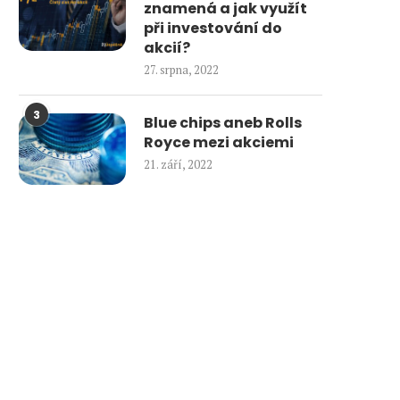
znamená a jak využít
při investování do
akcií?
27. srpna, 2022
3
Blue chips aneb Rolls
Royce mezi akciemi
21. září, 2022