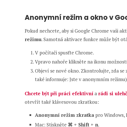
Anonymní režim a okno v Go
Pokud nechcete, aby si Google Chrome vaši ak
režimu
. Samotná aktivace funkce může být otá
V počítači spusťte Chrome.
Vpravo nahoře klikněte na ikonu možnos
Objeví se nové okno. Zkontrolujte, zda se
také informuje: Jste v anonymním režimu)
Chcete být při práci efektivní
a
rádi si uleh
otevřít také klávesovou zkratkou:
Anonymní režim zkratka
pro Windows, 
Mac: Stiskněte
⌘ + Shift + n
.