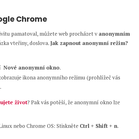
ogle Chrome
tivitu pamatoval, můžete web procházet v
anonymním
zka vteřiny, doslova.
Jak zapnout anonymní režim?
tí
Nové anonymní okno
.
 zobrazuje ikona anonymního režimu (prohlížeč vás
.
čujete život
? Pak vás potěší, že anonymní okno lze
Linux nebo Chrome OS: Stiskněte
Ctrl + Shift + n
.