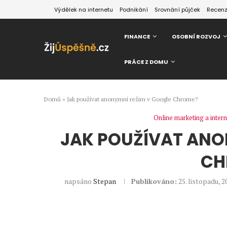
Výdělek na internetu
Podnikání
Srovnání půjček
Recen
FINANCE
OSOBNÍ ROZVOJ
PRÁCE Z DOMU
Domů
»
Jak používat anonymní režim v Google Chrome?
Online marketing a inte
JAK POUŽÍVAT ANO
CH
napsáno
Stepan
Publikováno:
25. listopadu, 2