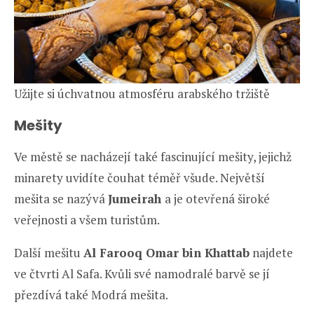
Užijte si úchvatnou atmosféru arabského tržiště
Mešity
Ve městě se nacházejí také fascinující mešity, jejichž
minarety uvidíte čouhat téměř všude. Největší
mešita se nazývá
Jumeirah
a je otevřená široké
veřejnosti a všem turistům.
Další mešitu
Al Farooq Omar bin Khattab
najdete
ve čtvrti Al Safa. Kvůli své namodralé barvě se jí
přezdívá také Modrá mešita.