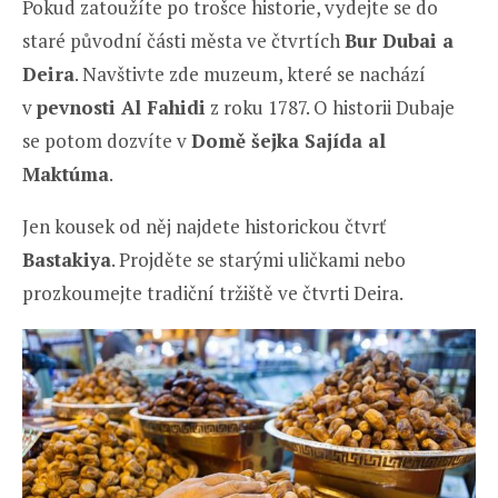
Pokud zatoužíte po trošce historie, vydejte se do
staré původní části města ve čtvrtích
Bur Dubai a
Deira
. Navštivte zde muzeum, které se nachází
v
pevnosti Al Fahidi
z roku 1787. O historii Dubaje
se potom dozvíte v
Domě šejka Sajída al
Maktúma
.
Jen kousek od něj najdete historickou čtvrť
Bastakiya
. Projděte se starými uličkami nebo
prozkoumejte tradiční tržiště ve čtvrti Deira.