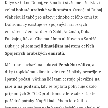
Když se řekne Dubaj, většina lidí si zřejmě představí
velmi
bohaté arabské velkoměsto
. Označení Dubaj
však slouží také pro název jednoho celého emirátu.
Dohromady existuje ve Spojených arabských
emirátech 7 emirátů: Abú Zabí, Adžmán, Dubaj,
Fudžajra, Rás al-Chajma, Umm al-Kuvajn a Šardžá.
Dubaj je přitom
nejlidnatějším městem celých
Spojených arabských emirátů
.
Město se nachází na pobřeží
Perského zálivu
, a
díky tropickému klimatu zde téměř nikdy nezažijete
špatné počasí. Většina lidí tam cestuje převážně
na
jaře a na podzim
, kdy se teplota pohybuje okolo
příjemných 30 °C. Oproti tomu v létě zde zažijete
pořádné pařáky. Například během letošního
července se teploty pohybovaly každý den okolo 40