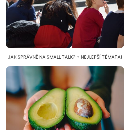
JAK SPRÁVNĚ NA SMALL TALK? + NEJLEPŠÍ TÉMATA!