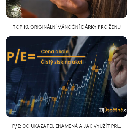
TOP 10: ORIGINÁLNÍ VÁNOČNÍ DÁRKY PRO ŽENU
P/E: CO UKAZATEL ZNAMENÁ A JAK VYUŽÍT PŘI...