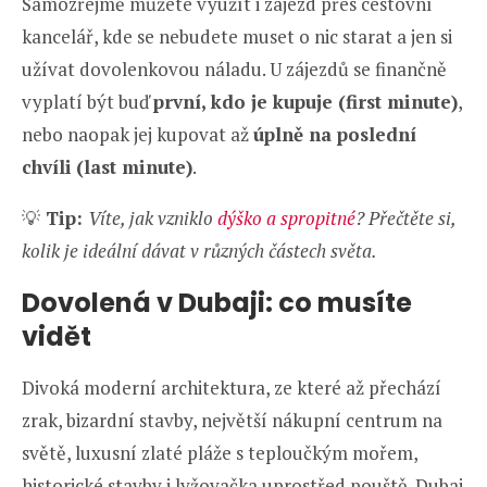
Samozřejmě můžete využít i zájezd přes cestovní
kancelář, kde se nebudete muset o nic starat a jen si
užívat dovolenkovou náladu. U zájezdů se finančně
vyplatí být buď
první, kdo je kupuje (first minute)
,
nebo naopak jej kupovat až
úplně na poslední
chvíli
(last minute)
.
💡
Tip:
Víte, jak vzniklo
dýško a spropitné
? Přečtěte si,
kolik je ideální dávat v různých částech světa.
Dovolená v Dubaji: co musíte
vidět
Divoká moderní architektura, ze které až přechází
zrak, bizardní stavby, největší nákupní centrum na
světě, luxusní zlaté pláže s teploučkým mořem,
historické stavby i lyžovačka uprostřed pouště. Dubaj