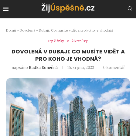
Domů
»
Dovolená v Dubaji: Co musíte vidět a pro koho je vhodná?
Top články
Životní styl
DOVOLENÁ V DUBAJI: CO MUSÍTE VIDĚT A
PRO KOHO JE VHODNÁ?
napsáno
Radka Konečná
15. srpna, 2022
0 komentář