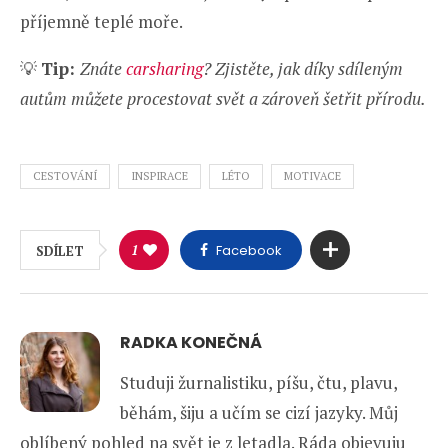
příjemně teplé moře.
💡
Tip:
Znáte
carsharing
? Zjistěte, jak díky sdíleným
autům můžete procestovat svět a zároveň šetřit přírodu.
CESTOVÁNÍ
INSPIRACE
LÉTO
MOTIVACE
1
Facebook
SDÍLET
RADKA KONEČNÁ
Studuji žurnalistiku, píšu, čtu, plavu,
běhám, šiju a učím se cizí jazyky. Můj
oblíbený pohled na svět je z letadla. Ráda objevuju