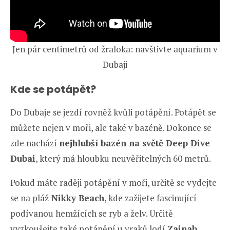
Jen pár centimetrů od žraloka: navštivte aquarium v
Dubaji
Kde se potápět?
Do Dubaje se jezdí rovněž kvůli potápění. Potápět se
můžete nejen v moři, ale také v bazéně. Dokonce se
zde nachází
nejhlubší bazén na světě Deep Dive
Dubai
, který má hloubku neuvěřitelných 60 metrů.
Pokud máte raději potápění v moři, určitě se vydejte
se na pláž
Nikky Beach
, kde zažijete fascinující
podívanou hemžících se ryb a želv. Určitě
vyzkoušejte také potápění u vraků lodí
Zainab,