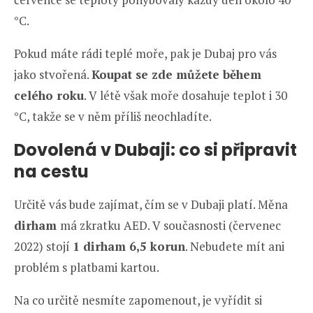
°C.
Pokud máte rádi teplé moře, pak je Dubaj pro vás
jako stvořená.
Koupat se zde můžete během
celého roku
. V létě však moře dosahuje teplot i 30
°C, takže se v něm příliš neochladíte.
Dovolená v Dubaji: co si připravit
na cestu
Určitě vás bude zajímat, čím se v Dubaji platí. Měna
dirham
má zkratku AED. V současnosti (červenec
2022) stojí
1 dirham 6,5 korun
. Nebudete mít ani
problém s platbami kartou.
Na co určitě nesmíte zapomenout, je vyřídit si