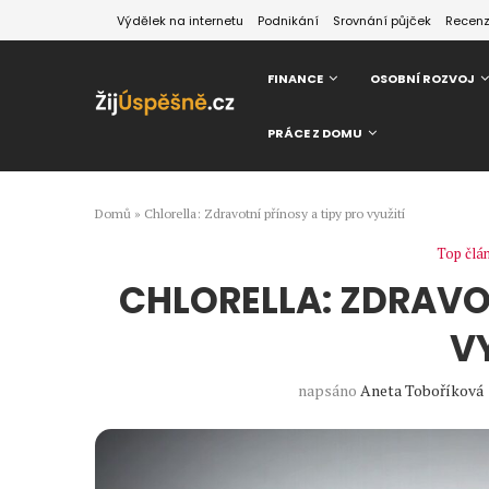
Výdělek na internetu
Podnikání
Srovnání půjček
Recen
FINANCE
OSOBNÍ ROZVOJ
PRÁCE Z DOMU
Domů
»
Chlorella: Zdravotní přínosy a tipy pro využití
Top člá
CHLORELLA: ZDRAVO
V
napsáno
Aneta Toboříková