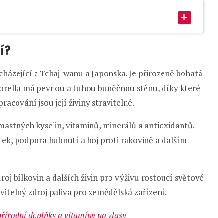
í?
cházející z Tchaj-wanu a Japonska. Je přirozeně bohatá
hlorella má pevnou a tuhou buněčnou stěnu, díky které
racování jsou její živiny stravitelné.
mastných kyselin, vitaminů, minerálů a antioxidantů.
tek, podpora hubnutí a boj proti rakovině a dalším
roj bílkovin a dalších živin pro výživu rostoucí světové
novitelný zdroj paliva pro zemědělská zařízení.
přírodní doplňky a vitamíny na vlasy
.