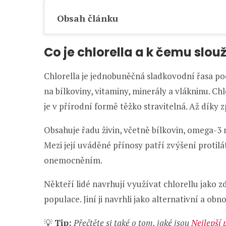
Obsah článku
Co je chlorella a k čemu slouž
Chlorella je jednobuněčná sladkovodní řasa po
na bílkoviny, vitaminy, minerály a vlákninu. C
je v přírodní formě těžko stravitelná. Až díky zp
Obsahuje řadu živin, včetně bílkovin, omega-3 
Mezi její uváděné přínosy patří zvýšení protilá
onemocněním.
Někteří lidé navrhují využívat chlorellu jako zd
populace. Jiní ji navrhli jako alternativní a ob
💡
Tip:
Přečtěte si také o tom, jaké jsou
Nejlepší 