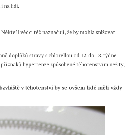
 na lidi.
. Někteří vědci též naznačují, že by mohla snižovat
nně doplňků stravy s chlorellou od 12. do 18. týdne
ě příznaků hypertenze způsobené těhotenstvím než ty,
zvláště v těhotenství by se ovšem lidé měli vždy