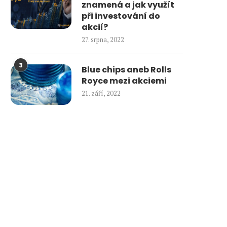
znamená a jak využít
při investování do
akcií?
27. srpna, 2022
3
Blue chips aneb Rolls
Royce mezi akciemi
21. září, 2022