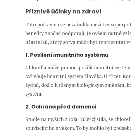
Příznivé účinky na zdraví
Tato potravina se nezařadila mezi tzv. superpotr
benefity značně podporují. Je ovšem nutné vzít
účastníků, který sotva může být reprezentativní
1. Posílení imunitního systému
Chlorella může pomoci posílit imunitní systém. 
ovlivňuje imunitní systém člověka. U třiceti Kore
týdnů, došlo k různým biologickým změnám, kte
systém.
2. Ochrana před demencí
Studie na myších z roku 2009 zjistila, že chlo
souvisejícího s věkem. To by mohlo být způsob