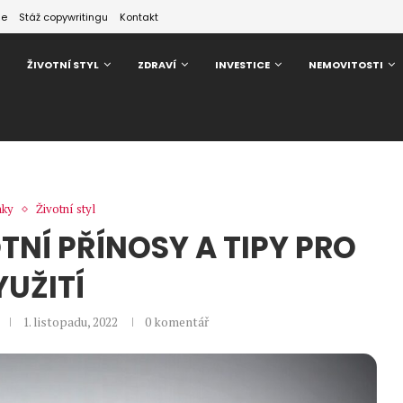
ze
Stáž copywritingu
Kontakt
ŽIVOTNÍ STYL
ZDRAVÍ
INVESTICE
NEMOVITOSTI
nky
Životní styl
TNÍ PŘÍNOSY A TIPY PRO
YUŽITÍ
1. listopadu, 2022
0 komentář