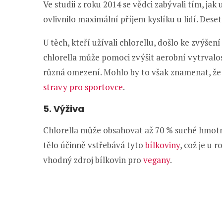
Ve studii z roku 2014 se vědci zabývali tím, ja
ovlivnilo maximální příjem kyslíku u lidí. Dese
U těch, kteří užívali chlorellu, došlo ke zvýše
chlorella může pomoci zvýšit aerobní vytrvalo
různá omezení. Mohlo by to však znamenat, že 
stravy pro sportovce
.
5. Výživa
Chlorella může obsahovat až 70 % suché hmotno
tělo účinně vstřebává tyto
bílkoviny
, což je u 
vhodný zdroj bílkovin pro
vegany
.