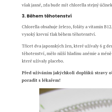
však jasné, zda bude mít chlorella stejný účinek i
3. Během těhotenství
Chlorella obsahuje železo, foláty a vitamin B12
vysoký krevní tlak během těhotenství.
Třicet dva japonských žen, které užívaly 6 g de
těhotenství, mělo nižší hladinu anémie a mén
které užívaly placebo.
Před užíváním jakýchkoli doplňků stravy ob
poradit s lékařem!