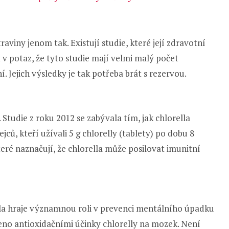
aviny jenom tak. Existují studie, které její zdravotní
 v potaz, že tyto studie mají velmi malý počet
. Jejich výsledky je tak potřeba brát s rezervou.
Studie z roku 2012 se zabývala tím, jak chlorella
jců, kteří užívali 5 g chlorelly (tablety) po dobu 8
ré naznačují, že chlorella může posilovat imunitní
rella hraje významnou roli v prevenci mentálního úpadku
eno antioxidačními účinky chlorelly na mozek. Není