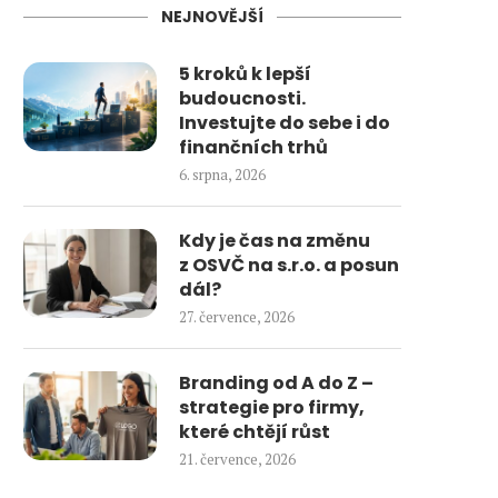
NEJNOVĚJŠÍ
5 kroků k lepší
budoucnosti.
Investujte do sebe i do
finančních trhů
6. srpna, 2026
Kdy je čas na změnu
z OSVČ na s.r.o. a posun
dál?
27. července, 2026
Branding od A do Z –
strategie pro firmy,
které chtějí růst
21. července, 2026