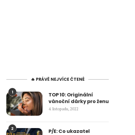
🔥 PRÁVĚ NEJVÍCE ČTENÉ
1
TOP 10: Originální
vánoční dárky pro ženu
4. listopadu, 2022
2
P/E: Co ukazatel