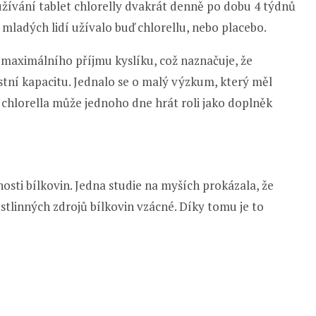
k užívání tablet chlorelly dvakrát denně po dobu 4 týdnů
t mladých lidí užívalo buď chlorellu, nebo placebo.
ní maximálního příjmu kyslíku, což naznačuje, že
stní kapacitu. Jednalo se o malý výzkum, který měl
chlorella může jednoho dne hrát roli jako doplněk
sti bílkovin. Jedna studie na myších prokázala, že
rostlinných zdrojů bílkovin vzácné. Díky tomu je to