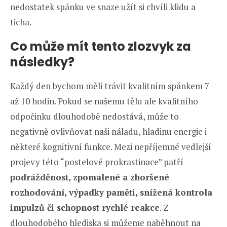
nedostatek spánku ve snaze užít si chvíli klidu a
ticha.
Co může mít tento zlozvyk za
následky?
Každý den bychom měli trávit kvalitním spánkem 7
až 10 hodin. Pokud se našemu tělu ale kvalitního
odpočinku dlouhodobě nedostává, může to
negativně ovlivňovat naši náladu, hladinu energie i
některé kognitivní funkce. Mezi nepříjemné vedlejší
projevy této “postelové prokrastinace” patří
podrážděnost, zpomalené a zhoršené
rozhodování, výpadky paměti, snížená kontrola
impulzů či schopnost rychlé reakce
. Z
dlouhodobého hlediska si můžeme naběhnout na