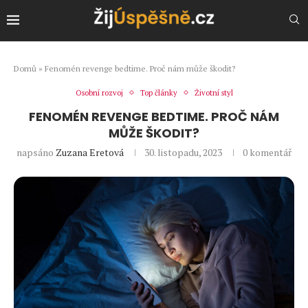
Domů
»
Fenomén revenge bedtime. Proč nám může škodit?
Osobní rozvoj
Top články
Životní styl
FENOMÉN REVENGE BEDTIME. PROČ NÁM
MŮŽE ŠKODIT?
napsáno
Zuzana Eretová
30. listopadu, 2023
0 komentář