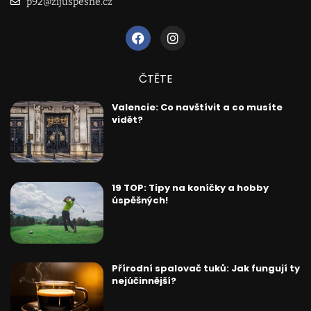
p92@zijuspesne.cz
ČTĚTE
Valencie: Co navštívit a co musíte
vidět?
19 TOP: Tipy na koníčky a hobby
úspěšných!
Přírodní spalovač tuků: Jak fungují ty
nejúčinnější?