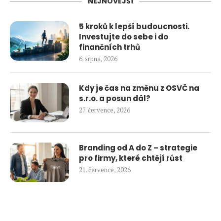
NEJNOVĚJŠÍ
5 kroků k lepší budoucnosti.
Investujte do sebe i do
finančních trhů
6. srpna, 2026
Kdy je čas na změnu z OSVČ na
s.r.o. a posun dál?
27. července, 2026
Branding od A do Z – strategie
pro firmy, které chtějí růst
21. července, 2026