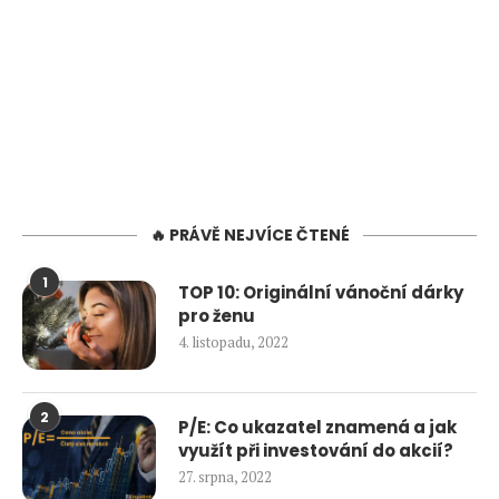
🔥 PRÁVĚ NEJVÍCE ČTENÉ
1
TOP 10: Originální vánoční dárky
pro ženu
4. listopadu, 2022
2
P/E: Co ukazatel znamená a jak
využít při investování do akcií?
27. srpna, 2022