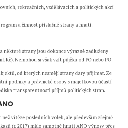
ovních, rekreačních, vzdělávacích a politických akcí
ogram a činnost příslušné strany a hnutí.
t a některé strany jsou dokonce výrazně zadluženy
 mil. Kč). Nemohou si však vzít půjčku od FO nebo PO.
bjektů, od kterých nesmějí strany dary přijímat. Ze
átní podniky a právnické osoby s majetkovou účastí
ediska transparentnosti příjmů politických stran.
 ANO
at než vítěze posledních voleb, ale především zřejmě
výkazů (r. 2017) mělo samotné hnutí ANO výnosy přes