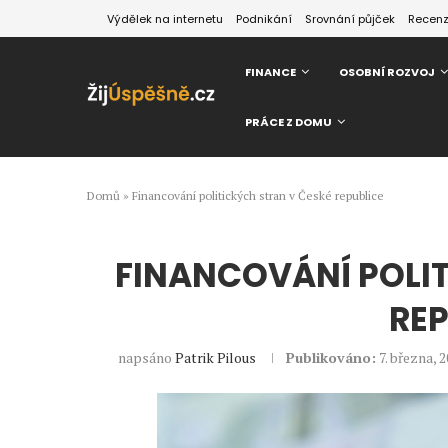
Výdělek na internetu
Podnikání
Srovnání půjček
Recen
FINANCE
OSOBNÍ ROZVOJ
PRÁCE Z DOMU
Domů
»
Financování politických stran v České republice
FINANCOVÁNÍ POLIT
REP
napsáno
Patrik Pilous
Publikováno:
7. března, 