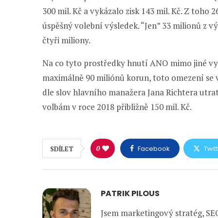
300 mil. Kč a vykázalo zisk 143 mil. Kč. Z toh
úspěšný volební výsledek. “Jen” 33 milionů z v
čtyři miliony.
Na co tyto prostředky hnutí ANO mimo jiné vyu
maximálně 90 miliónů korun, toto omezení se
dle slov hlavního manažera Jana Richtera utr
volbám v roce 2018 přibližně 150 mil. Kč.
0
Facebook
Twit
SDÍLET
PATRIK PILOUS
Jsem marketingový stratég, SEO