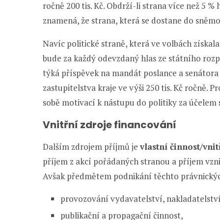
ročně 200 tis. Kč. Obdrží-li strana více než 5 %
znamená, že strana, která se dostane do sněmo
Navíc politické straně, která ve volbách získa
bude za každý odevzdaný hlas ze státního rozp
týká příspěvek na mandát poslance a senátora v
zastupitelstva kraje ve výši 250 tis. Kč ročně.
sobě motivací k nástupu do politiky za účelem
Vnitřní zdroje financování
Dalším zdrojem příjmů je
vlastní činnost/vnit
příjem z akcí pořádaných stranou a příjem vznik
Avšak předmětem podnikání těchto právnickýc
provozování vydavatelství, nakladatelství
publikační a propagační činnost,