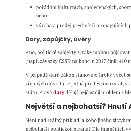
pořádání kulturních, společenských, sport
nebo
výroba a prodej předmětů propagujících pr
Dary, zápůjčky, úvěry
Ano, politické subjekty si také mohou půjčova
(např. závazky ČSSD na konci r. 2017 činili 410
V případě darů zákon stanovuje široký výčet su
zřejmých důvodů se jedná především o stát, st
státu. Právě
dary
dělají nejčastěji problém z hl
Největší a nejbohatší? Hnutí
Není nad reálný příklad, a koho jiného si vybr
nejbohatší politickou stranu? Dle finančních 