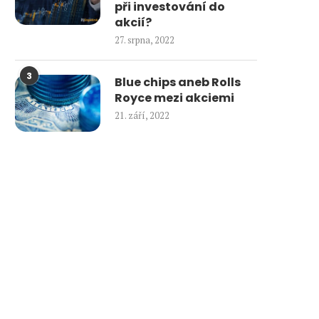
při investování do
akcií?
27. srpna, 2022
3
Blue chips aneb Rolls
Royce mezi akciemi
21. září, 2022