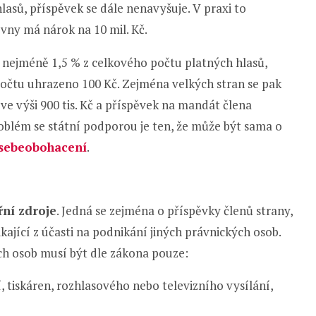
 hlasů, příspěvek se dále nenavyšuje. V praxi to
vny má nárok na 10 mil. Kč.
la nejméně 1,5 % z celkového počtu platných hlasů,
očtu uhrazeno 100 Kč. Zejména velkých stran se pak
e výši 900 tis. Kč a příspěvek na mandát člena
 Problém se státní podporou je ten, že může být sama o
sebeobohacení
.
řní zdroje
. Jedná se zejména o příspěvky členů strany,
ající z účasti na podnikání jiných právnických osob.
h osob musí být dle zákona pouze:
, tiskáren, rozhlasového nebo televizního vysílání,