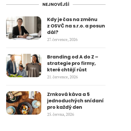
NEJNOVĚJŠÍ
Kdy je čas na změnu
z OSVČ na s.r.o. a posun
dál?
27. července, 2026
Branding od A do Z –
strategie pro firmy,
které chtějí růst
21. července, 2026
Zrnková káva a 5
jednoduchých snídaní
pro každý den
25. června, 2026