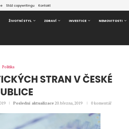
ze
Stáž copywritingu
Kontakt
ŽIVOTNÍ STYL
ZDRAVÍ
INVESTICE
NEMOVITOSTI
Politika
ICKÝCH STRAN V ČESKÉ
UBLICE
2019
Poslední aktualizace
20. března, 2019
0 komentář