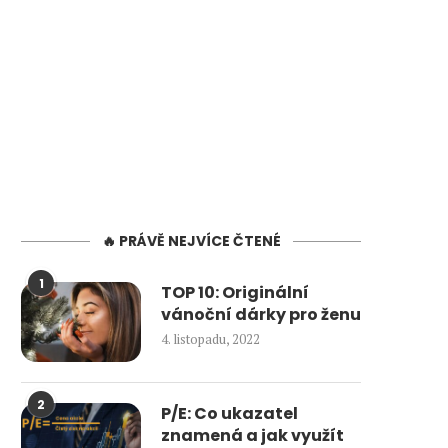
🔥 PRÁVĚ NEJVÍCE ČTENÉ
1
TOP 10: Originální
vánoční dárky pro ženu
4. listopadu, 2022
2
P/E: Co ukazatel
znamená a jak využít