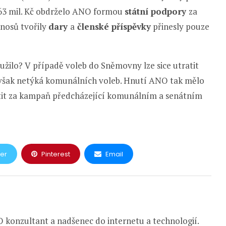
o 263 mil. Kč obdrželo ANO formou
státní podpory
za
ýnosů tvořily
dary
a
členské příspěvky
přinesly pouze
žilo? V případě voleb do Sněmovny lze sice utratit
 však netýká komunálních voleb. Hnutí ANO tak mělo
atit za kampaň předcházející komunálním a senátním
ter
Pinterest
Email
 konzultant a nadšenec do internetu a technologií.