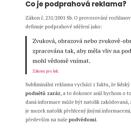
Co je podprahová reklama?
Zákon č. 231/2001 Sb. O provozování rozhlasov
definuje podprahové sdělení jako:
Zvuková, obrazová nebo zvukově-obr
zpracována tak, aby měla vliv na po
mohl vědomě vnímat.
Zákony pro lidi.
Subliminální reklama vychází z faktu, že lid
podnětů zaráz
, a to dokonce aniž bychom o to
daná informace může být natolik zakódovaná, 
je mozek natolik přehlcený jinými informacemi,
především na naše
podvědomí
.