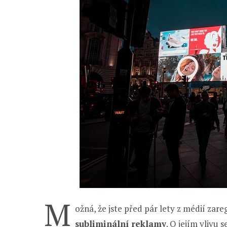
M
ožná, že jste před pár lety z médií zare
subliminální reklamy
. O jejím vlivu