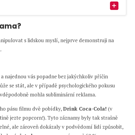
klama?
pulovat s lidskou myslí, nejprve demonstruji na
.
lm a najednou vás popadne bez jakýchkoliv příčin
ůže se stát, ale v případě psychologického pokusu
avděpodobně mohla subliminární reklama.
ího pásu filmu dvě pobídky,
Drink Coca-Cola!
(v
tině jezte popcorn!). Tyto záznamy byly tak strašně
né, ale zároveň dokázaly v podvědomí lidí způsobit,