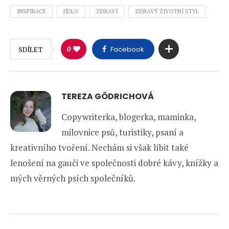
INSPIRACE
JÍDLO
ZDRAVÍ
ZDRAVÝ ŽIVOTNÍ STYL
0
Facebook
SDÍLET
TEREZA GÖDRICHOVÁ
Copywriterka, blogerka, maminka,
milovnice psů, turistiky, psaní a
kreativního tvoření. Nechám si však líbit také
lenošení na gauči ve společnosti dobré kávy, knížky a
mých věrných psích společníků.