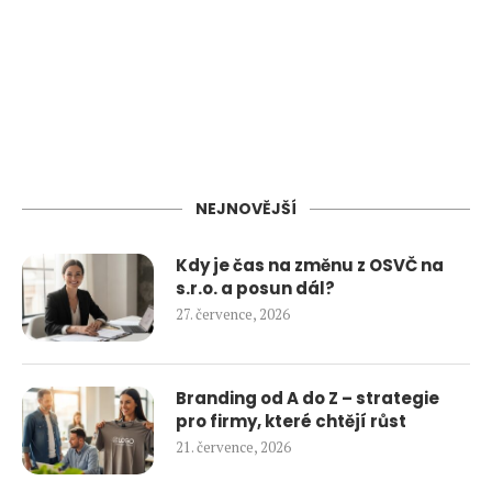
NEJNOVĚJŠÍ
Kdy je čas na změnu z OSVČ na
s.r.o. a posun dál?
27. července, 2026
Branding od A do Z – strategie
pro firmy, které chtějí růst
21. července, 2026