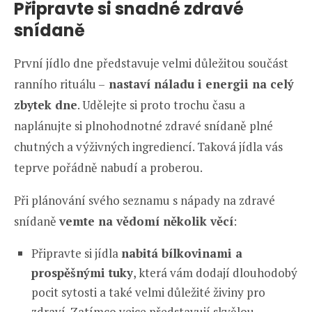
Připravte si snadné zdravé
snídaně
První jídlo dne představuje velmi důležitou součást
ranního rituálu –
nastaví náladu i energii na celý
zbytek dne
. Udělejte si proto trochu času a
naplánujte si plnohodnotné zdravé snídaně plné
chutných a výživných ingrediencí. Taková jídla vás
teprve pořádně nabudí a proberou.
Při plánování svého seznamu s nápady na zdravé
snídaně
vemte na vědomí několik věcí
:
Připravte si jídla
nabitá bílkovinami a
prospěšnými tuky
, která vám dodají dlouhodobý
pocit sytosti a také velmi důležité živiny pro
zdraví. Zatímco vejce představují skvělou