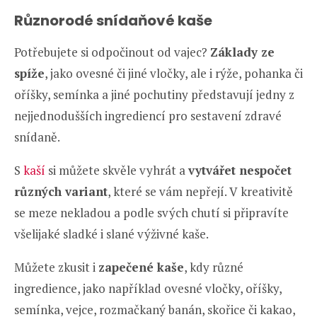
Různorodé snídaňové kaše
Potřebujete si odpočinout od vajec?
Základy ze
spíže
, jako ovesné či jiné vločky, ale i rýže, pohanka či
oříšky, semínka a jiné pochutiny představují jedny z
nejjednodušších ingrediencí pro sestavení zdravé
snídaně.
S
kaší
si můžete skvěle vyhrát a
vytvářet nespočet
různých variant
, které se vám nepřejí. V kreativitě
se meze nekladou a podle svých chutí si připravíte
všelijaké sladké i slané výživné kaše.
Můžete zkusit i
zapečené kaše
, kdy různé
ingredience, jako například ovesné vločky, oříšky,
semínka, vejce, rozmačkaný banán, skořice či kakao,