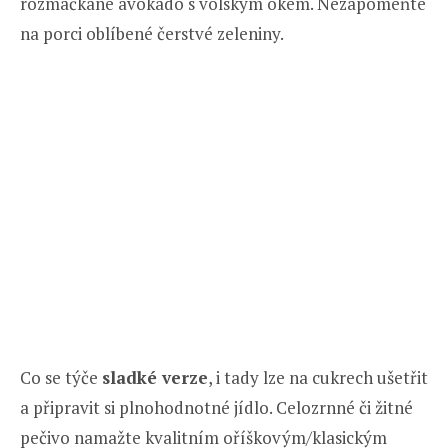
rozmačkané avokádo s volským okem. Nezapomeňte
na porci oblíbené čerstvé zeleniny.
Co se týče
sladké verze
, i tady lze na cukrech ušetřit
a připravit si plnohodnotné jídlo. Celozrnné či žitné
pečivo namažte kvalitním oříškovým/klasickým