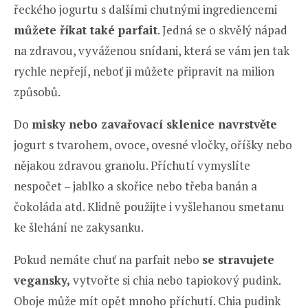
řeckého jogurtu s dalšími chutnými ingrediencemi
můžete říkat také parfait
. Jedná se o skvělý nápad
na zdravou, vyváženou snídani, která se vám jen tak
rychle nepřejí, neboť ji můžete připravit na milion
způsobů.
Do
misky nebo zavařovací sklenice navrstvěte
jogurt s tvarohem, ovoce, ovesné vločky, oříšky nebo
nějakou zdravou granolu. Příchutí vymyslíte
nespočet – jablko a skořice nebo třeba banán a
čokoláda atd. Klidně použijte i vyšlehanou smetanu
ke šlehání ne zakysanku.
Pokud nemáte chuť na parfait nebo
se stravujete
vegansky,
vytvořte si chia nebo tapiokový pudink.
Oboje může mít opět mnoho příchutí. Chia pudink