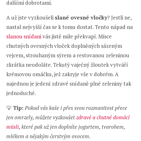
dalšími dobrotami.
A už jste vyzkoušeli
slané ovesné vločky
? Jestli ne,
nastal nejvyšší čas se k tomu dostat. Tento nápad na
slanou snídani
vás jistě mile překvapí. Misce
chutných ovesných vloček doplněných sázeným
vejcem, strouhaným sýrem a restovanou zeleninou
zkrátka neodoláte. Tekutý vaječný žloutek vytváří
krémovou omáčku, jež zakryje vše v dobrém. A
najednou je jedení zdravé snídaně plné zeleniny tak
jednoduché.
💡
Tip:
Pokud vás kaše i přes svou rozmanitost přece
jen omrzely, můžete vyzkoušet
zdravé a chutné domácí
müsli
, které pak už jen doplníte jogurtem, tvarohem,
mlékem a nějakým čerstvým ovocem.