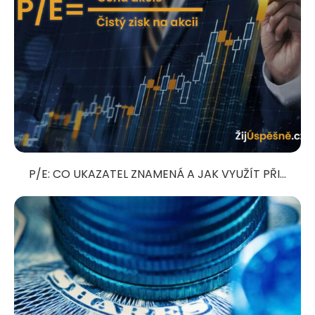
P/E: CO UKAZATEL ZNAMENÁ A JAK VYUŽÍT PŘI...