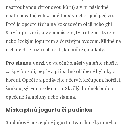
nastrouhanou citronovou kůru) a v ní následně
obalte ideálně celozrnné tousty nebo i jiné pečivo.
Poté je opečte třeba na kokosovém oleji nebo ghí.
Servírujte s oříškovým máslem, tvarohem, skyrem
nebo řeckým jogurtem a čerstvým ovocem. Klidně na
nich nechte roztopit kostičku hořké čokolády.
Pro slanou verzi
ve vaječné směsi vyměňte skořici
za špetku soli, pepře a případně oblíbené bylinky a
koření. Opečte a podávejte s žervé, kečupem, hořčicí,
šunkou, sýrem a zeleninou. Skvělý doplněk budou i
opečené žampiony nebo slanina.
Miska plná jogurtu či pudinku
Snídaňové misce plné jogurtu, tvarohu, skyru nebo