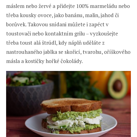
máslem nebo žervé a přidejte 100% marmeládu nebo
třeba kousky ovoce, jako banánu, malin, jahod či
borůvek. Takovou snídani můžete i zapéct v
toustovači nebo kontaktním grilu – vyzkoušejte
třeba toust alá štrúdl, kdy náplň uděláte z
nastrouhaného jablka se skořicí, tvarohu, oříškového
másla a kostičky hořké čokolády.