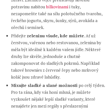
potravinu nabitou
bílkovinami
i tuky,
nezapomeňte také na sílu polotučného tvarohu,
řeckého jogurtu, skyru, šunky, sýrů, avokáda a
ořechů i semínek.
Přidejte
zeleninu všude, kde můžete
. Ať už
čerstvou, vařenou nebo restovanou, zelenina by
měla být ideálně k každém vašem jídle. Některé
druhy lze skvěle, jednoduše a chutně
zakomponovat do sladkých pokrmů. Například
takové brownies z červené řepy nebo mrkvový
koláč jsou zdravé lahůdky.
Mixujte sladké a slané možnosti
po celý týden.
Pro ta rána, kdy vás honí mlsná, ​​je můžete
vyzkoušet nějaké lepší sladké varianty, které
nenajdete jen mezi regály s přeslazenými