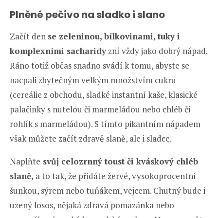
Plněné pečivo na sladko i slano
Začít den
se zeleninou, bílkovinami, tuky i
komplexními sacharidy
zní vždy jako dobrý nápad.
Ráno totiž občas snadno svádí k tomu, abyste se
nacpali zbytečným velkým množstvím cukru
(cereálie z obchodu, sladké instantní kaše, klasické
palačinky s nutelou či marmeládou nebo chléb či
rohlík s marmeládou). S tímto pikantním nápadem
však můžete začít zdravě slaně, ale i sladce.
Naplňte
svůj celozrnný toust či kváskový chléb
slaně,
a to tak, že přidáte žervé, vysokoprocentní
šunkou, sýrem nebo tuňákem, vejcem. Chutný bude i
uzený losos, nějaká zdravá pomazánka nebo