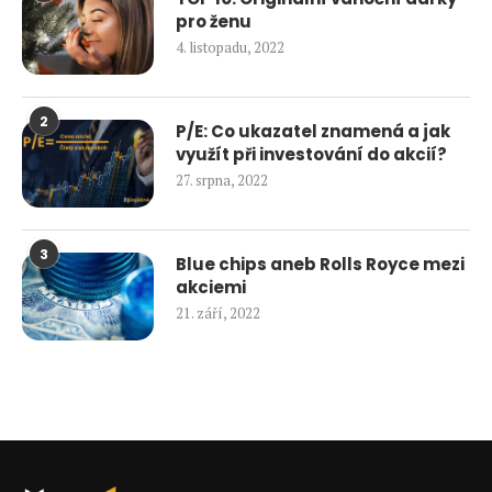
pro ženu
4. listopadu, 2022
2
P/E: Co ukazatel znamená a jak
využít při investování do akcií?
27. srpna, 2022
3
Blue chips aneb Rolls Royce mezi
akciemi
21. září, 2022