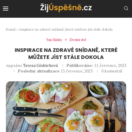
Domů
»
Inspirace na zdravé snídaně, které můžete jíst stále dokola
Top články
Životní styl
INSPIRACE NA ZDRAVÉ SNÍDANĚ, KTERÉ
MŮŽETE JÍST STÁLE DOKOLA
napsáno
Tereza Gödrichová
Publikováno:
11. července, 2023
Poslední aktualizace
13. července, 2023
0 komentář