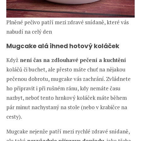
Plněné pečivo patří mezi zdravé snídaně, které vás
nabudí na celý den
Mugcake alá ihned hotový koláček
Když
není čas na zdlouhavé pečení a kuchtění
koláčů či buchet, ale přesto máte chuť na nějakou
pečenou dobrotu, mugcake vás zachrání. Zvládnete
ho připravit i při rušném ránu, kdy nemáte času
nazbyt, neboť tento hrnkový koláček máte během
pár minut nachystaný na stole (nebo v krabičce na
cesty).
Mugcake nejenže patří mezi rychlé zdravé snídaně,
ale také
nevyžaduje přípravu dopředu
, jako třeba