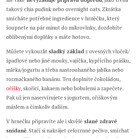
takový chia pudink nebo overnight oats. Zkrátka
smícháte potřebné ingredience v hrněčku, který
šoupnete na pár minut do mikrovlnky, dozdobíte
oblíbenými doplňky a máte hotovo.
Můžete vykouzlit
sladký základ
z ovesných vloček/
špadlové nebo jiné mouky, vajíčka, kypřícího prášku,
mléka/jogurtu a třeba nastrouhaného jablka nebo
rozmačkaného banánu. Ten doplníte čokoládou,
oříšky
, skořicí, kakaem nebo bobulemi a zapečete.
Pak už jen naservírujete s jogurtem, oříškovým
máslem a čímkoliv dalším.
V hrnečku připravíte ale i skvělé
slané zdravé
snídaně
. Stačí si nakrájet celozrnné pečivo, smíchat