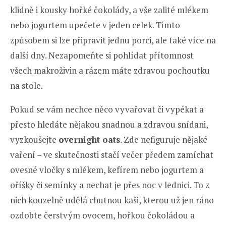
klidně i kousky hořké čokolády, a vše zalité mlékem
nebo jogurtem upečete v jeden celek. Tímto
způsobem si lze připravit jednu porci, ale také více na
další dny. Nezapomeňte si pohlídat přítomnost
všech makroživin a rázem máte zdravou pochoutku
na stole.
Pokud se vám nechce něco vyvařovat či vypékat a
přesto hledáte nějakou snadnou a zdravou snídani,
vyzkoušejte
overnight oats
. Zde nefiguruje nějaké
vaření – ve skutečnosti stačí večer předem zamíchat
ovesné vločky s mlékem, kefírem nebo jogurtem a
oříšky či semínky a nechat je přes noc v lednici. To z
nich kouzelně udělá chutnou kaši, kterou už jen ráno
ozdobte čerstvým ovocem, hořkou čokoládou a