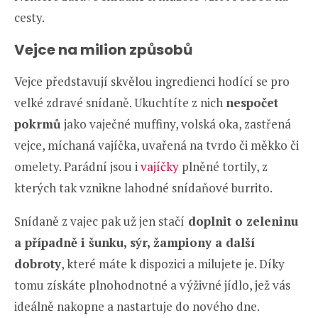
cesty.
Vejce na milion způsobů
Vejce představují skvělou ingredienci hodící se pro
velké zdravé snídaně. Ukuchtíte z nich
nespočet
pokrmů
jako vaječné muffiny, volská oka, zastřená
vejce, míchaná vajíčka, uvařená na tvrdo či měkko či
omelety. Parádní jsou i
vajíčky
plněné tortily, z
kterých tak vznikne lahodné snídaňové burrito.
Snídaně z vajec pak už jen stačí
doplnit o zeleninu
a případně i šunku, sýr, žampiony a další
dobroty
, které máte k dispozici a milujete je. Díky
tomu získáte plnohodnotné a výživné jídlo, jež vás
ideálně nakopne a nastartuje do nového dne.