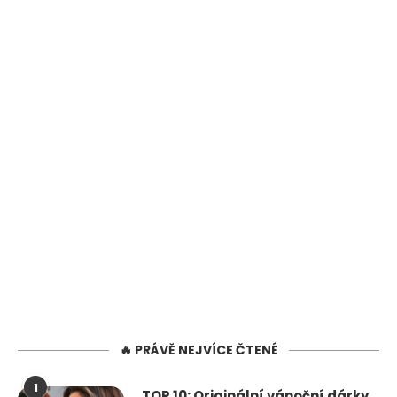
🔥 PRÁVĚ NEJVÍCE ČTENÉ
1
TOP 10: Originální vánoční dárky