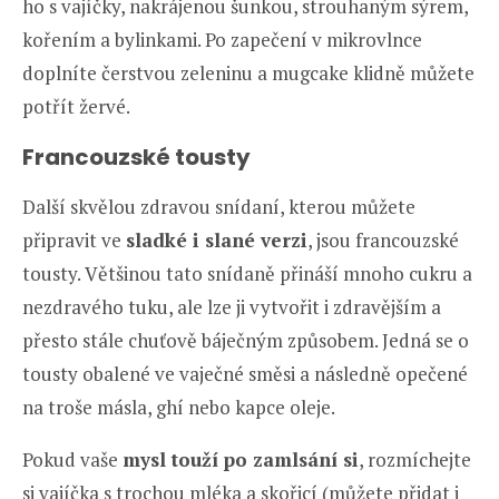
ho s vajíčky, nakrájenou šunkou, strouhaným sýrem,
kořením a bylinkami. Po zapečení v mikrovlnce
doplníte čerstvou zeleninu a mugcake klidně můžete
potřít žervé.
Francouzské tousty
Další skvělou zdravou snídaní, kterou můžete
připravit ve
sladké i slané verzi
, jsou francouzské
tousty. Většinou tato snídaně přináší mnoho cukru a
nezdravého tuku, ale lze ji vytvořit i zdravějším a
přesto stále chuťově báječným způsobem. Jedná se o
tousty obalené ve vaječné směsi a následně opečené
na troše másla, ghí nebo kapce oleje.
Pokud vaše
mysl touží po zamlsání si
, rozmíchejte
si vajíčka s trochou mléka a skořicí (můžete přidat i