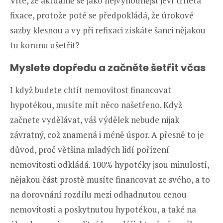
Víte, že aktuálně se jako nejvýhodnější jeví tříletá
fixace, protože poté se předpokládá, že úrokové
sazby klesnou a vy při refixaci získáte šanci nějakou
tu korunu ušetřit?
Myslete dopředu a začněte šetřit včas
I když budete chtít nemovitost financovat
hypotékou, musíte mít něco našetřeno. Když
začnete vydělávat, váš výdělek nebude nijak
závratný, což znamená i méně úspor. A přesně to je
důvod, proč většina mladých lidí pořízení
nemovitosti odkládá. 100% hypotéky jsou minulostí,
nějakou část prostě musíte financovat ze svého, a to
na dorovnání rozdílu mezi odhadnutou cenou
nemovitosti a poskytnutou hypotékou, a také na