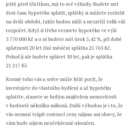
ještě před třicítkou, má to své výhody. Budete mít
dost času hypotéku splatit, splátky si můžete rozložit
na delší období, takže budou nižší a nezatíží tolik váš
rozpočet. Když si třeba vezmete hypotéku ve výši
3 770 000 Kč a u ní budete mít úrok 5,42 %, při době
splatnosti 20 let činí měsíční splátka 25 763 Kč.
Pokud ji ale budete splácet 30 let, pak je splátka
21 217 Kč.
Kromě toho vás u srdce může hřát pocit, že
investujete do vlastního bydlení a až hypotéku
splatíte, stanete se hrdým majitelem nemovitosti
v hodnotě několika milionů. Další výhodou je i to, že
vás nemusí trápit rostoucí ceny nájmu ani obavy, že
vám bude nájem neočekávaně ukončen.