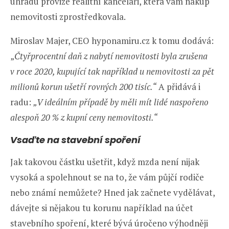
úhradu provize realitní kanceláři, která vám nákup
nemovitosti zprostředkovala.
Miroslav Majer, CEO hyponamiru.cz k tomu dodává:
„
Čtyřprocentní daň z nabytí nemovitosti byla zrušena
v roce 2020, kupující tak například u nemovitosti za pět
milionů korun ušetří rovných 200 tisíc.“
A přidává i
radu:
„V ideálním případě by měli mít lidé naspořeno
alespoň 20 % z kupní ceny nemovitosti.“
Vsaďte na stavební spoření
Jak takovou částku ušetřit, když mzda není nijak
vysoká a spolehnout se na to, že vám půjčí rodiče
nebo známí nemůžete? Hned jak začnete vydělávat,
dávejte si nějakou tu korunu například na účet
stavebního spoření, které bývá úročeno výhodněji