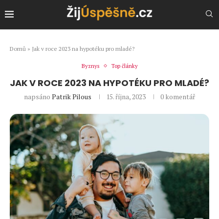
Domů
»
Jak v roce 2023 na hypotéku pro mladé?
Byznys
Top články
JAK V ROCE 2023 NA HYPOTÉKU PRO MLADÉ?
napsáno
Patrik Pilous
15. října, 2023
0 komentář