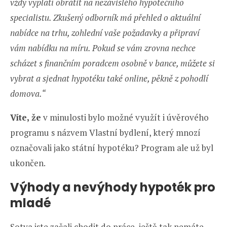
vždy vyplatí obrátit na nezávislého hypotečního
specialistu. Zkušený odborník má přehled o aktuální
nabídce na trhu, zohlední vaše požadavky a připraví
vám nabídku na míru. Pokud se vám zrovna nechce
scházet s finančním poradcem osobně v bance, můžete si
vybrat a sjednat hypotéku také online, pěkně z pohodlí
domova.“
Víte, že
v minulosti bylo možné využít i úvěrového
programu s názvem Vlastní bydlení, který mnozí
označovali jako státní hypotéku? Program ale už byl
ukončen.
Výhody a nevýhody hypoték pro
mladé
Sotva jste začali chodit do práce, ještě tak nemáte