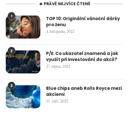
🔥 PRÁVĚ NEJVÍCE ČTENÉ
1
TOP 10: Originální vánoční dárky
pro ženu
4. listopadu, 2022
2
P/E: Co ukazatel znamená a jak
využít při investování do akcií?
27. srpna, 2022
3
Blue chips aneb Rolls Royce mezi
akciemi
21. září, 2022