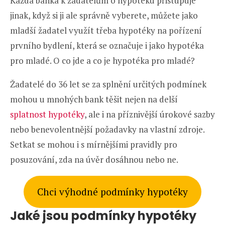
Každá banka k žadatelům o hypotéku přistupuje
jinak, když si ji ale správně vyberete, můžete jako
mladší žadatel využít třeba hypotéky na pořízení
prvního bydlení, která se označuje i jako hypotéka
pro mladé. O co jde a co je hypotéka pro mladé?
Žadatelé do 36 let se za splnění určitých podmínek
mohou u mnohých bank těšit nejen na delší
splatnost hypotéky
, ale i na příznivější úrokové sazby
nebo benevolentnější požadavky na vlastní zdroje.
Setkat se mohou i s mírnějšími pravidly pro
posuzování, zda na úvěr dosáhnou nebo ne.
Chci výhodné podmínky hypotéky
Jaké jsou podmínky hypotéky