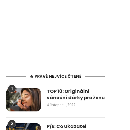
🔥 PRÁVĚ NEJVÍCE ČTENÉ
1
TOP 10: Originální
vánoční dárky pro ženu
4. listopadu, 2022
2
P/E: Co ukazatel