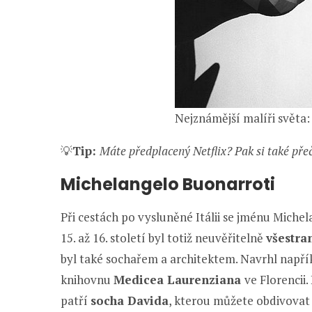
Nejznámější malíři světa:
💡
Tip:
Máte předplacený Netflix? Pak si také pře
Michelangelo Buonarroti
Při cestách po vysluněné Itálii se jménu Miche
15. až 16. století byl totiž neuvěřitelně
všestra
byl také sochařem a architektem. Navrhl např
knihovnu
Medicea Laurenziana
ve Florencii
patří
socha Davida
, kterou můžete obdivovat 