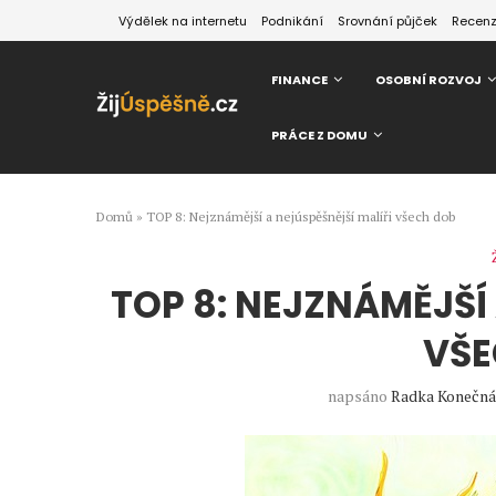
Výdělek na internetu
Podnikání
Srovnání půjček
Recen
FINANCE
OSOBNÍ ROZVOJ
PRÁCE Z DOMU
Domů
»
TOP 8: Nejznámější a nejúspěšnější malíři všech dob
TOP 8: NEJZNÁMĚJŠÍ
VŠE
napsáno
Radka Konečn