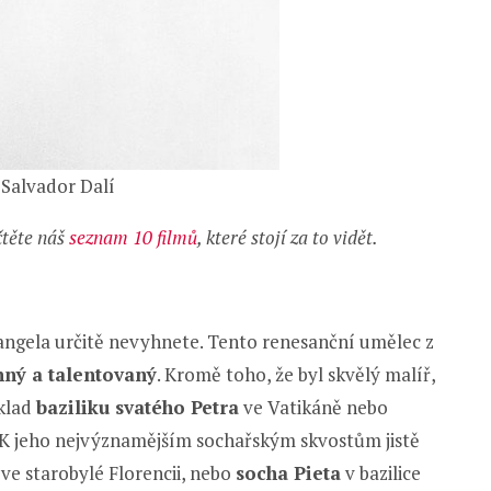
 Salvador Dalí
čtěte náš
seznam 10 filmů
, které stojí za to vidět.
langela určitě nevyhnete. Tento renesanční umělec z
nný a talentovaný
. Kromě toho, že byl skvělý malíř,
íklad
baziliku svatého Petra
ve Vatikáně nebo
. K jeho nejvýznamějším sochařským skvostům jistě
ve starobylé Florencii, nebo
socha Pieta
v bazilice