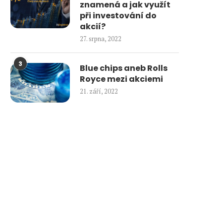
znamená a jak využít
při investování do
akcií?
27. srpna, 2022
3
Blue chips aneb Rolls
Royce mezi akciemi
21. září, 2022