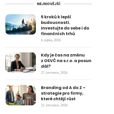
NEJNOVĚJŠÍ
5 kroků k lepší
budoucnosti.
Investujte do sebe i do
finančních trhů
6. srpna, 2026
Kdy je čas na změnu
z OSVČ na s.r.o. a posun
dál?
27. července, 2026
Branding od A do Z –
strategie pro firmy,
které chtějí růst
21. července, 2026