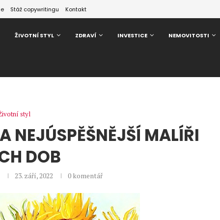
ze
Stáž copywritingu
Kontakt
ŽIVOTNÍ STYL
ZDRAVÍ
INVESTICE
NEMOVITOSTI
Životní styl
 A NEJÚSPĚŠNĚJŠÍ MALÍŘI
CH DOB
á
23. září, 2022
0 komentář