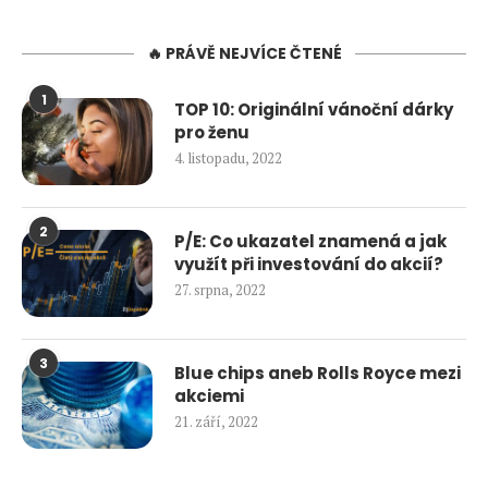
🔥 PRÁVĚ NEJVÍCE ČTENÉ
1
TOP 10: Originální vánoční dárky
pro ženu
4. listopadu, 2022
2
P/E: Co ukazatel znamená a jak
využít při investování do akcií?
27. srpna, 2022
3
Blue chips aneb Rolls Royce mezi
akciemi
21. září, 2022