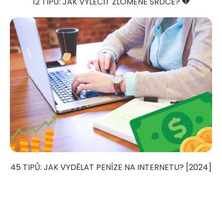
12 TIPŮ: JAK VYLÉČIT ZLOMENÉ SRDCE? 💔
45 TIPŮ: JAK VYDĚLAT PENÍZE NA INTERNETU? [2024]