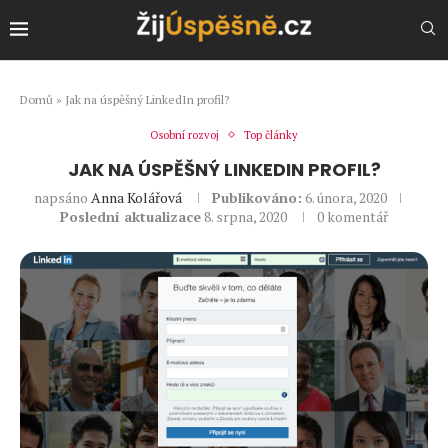
Domů
»
Jak na úspěšný LinkedIn profil?
Osobní rozvoj
Top články
JAK NA ÚSPĚŠNÝ LINKEDIN PROFIL?
napsáno
Anna Kolářová
Publikováno:
6. února, 2020
Poslední aktualizace
8. srpna, 2020
0 komentář