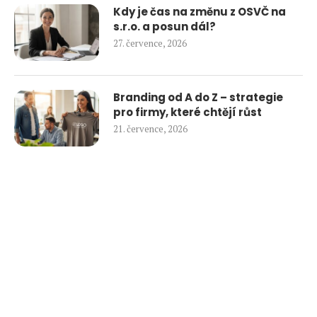
Kdy je čas na změnu z OSVČ na
s.r.o. a posun dál?
27. července, 2026
Branding od A do Z – strategie
pro firmy, které chtějí růst
21. července, 2026