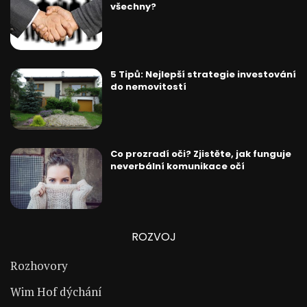
všechny?
5 Tipů: Nejlepší strategie investování
do nemovitostí
Co prozradí oči? Zjistěte, jak funguje
neverbální komunikace očí
ROZVOJ
Rozhovory
Wim Hof dýchání