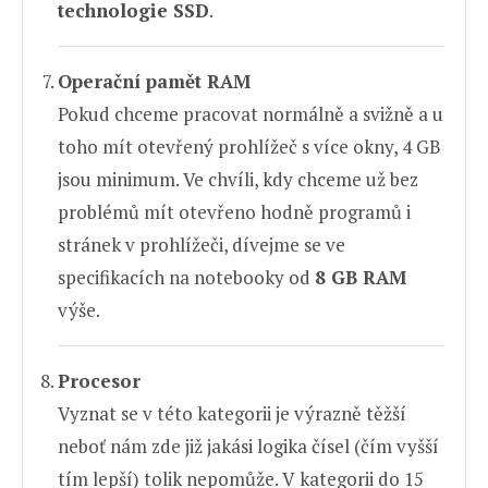
technologie SSD
.
Operační pamět RAM
Pokud chceme pracovat normálně a svižně a u
toho mít otevřený prohlížeč s více okny, 4 GB
jsou minimum. Ve chvíli, kdy chceme už bez
problémů mít otevřeno hodně programů i
stránek v prohlížeči, dívejme se ve
specifikacích na notebooky od
8 GB RAM
výše.
Procesor
Vyznat se v této kategorii je výrazně těžší
neboť nám zde již jakási logika čísel (čím vyšší
tím lepší) tolik nepomůže. V kategorii do 15