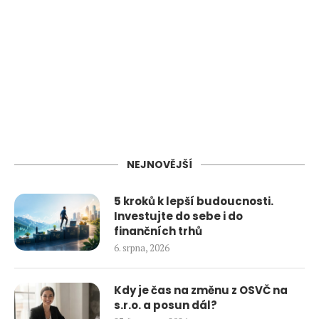
NEJNOVĚJŠÍ
5 kroků k lepší budoucnosti.
Investujte do sebe i do
finančních trhů
6. srpna, 2026
Kdy je čas na změnu z OSVČ na
s.r.o. a posun dál?