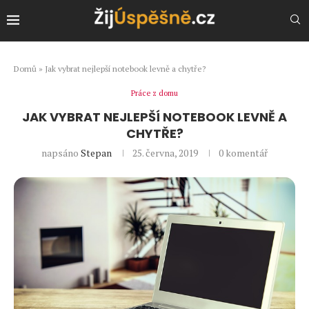
Domů
»
Jak vybrat nejlepší notebook levně a chytře?
Práce z domu
JAK VYBRAT NEJLEPŠÍ NOTEBOOK LEVNĚ A
CHYTŘE?
napsáno
Stepan
25. června, 2019
0 komentář