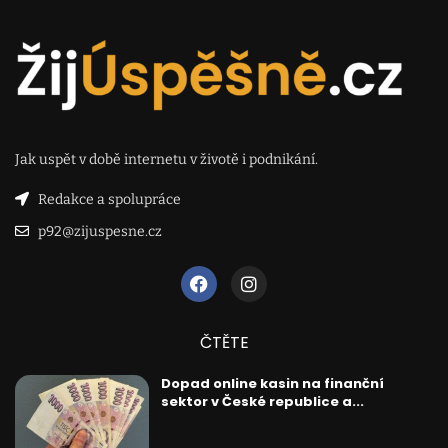
Jak uspět v době internetu v životě i podnikání.
Redakce a spolupráce
p92@zijuspesne.cz
ČTĚTE
Dopad online kasin na finanční
sektor v České republice a...