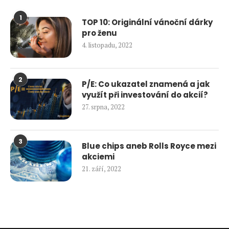
1
TOP 10: Originální vánoční dárky
pro ženu
4. listopadu, 2022
2
P/E: Co ukazatel znamená a jak
využít při investování do akcií?
27. srpna, 2022
3
Blue chips aneb Rolls Royce mezi
akciemi
21. září, 2022