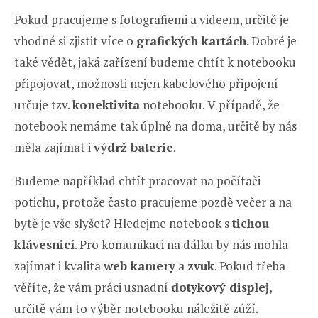
Pokud pracujeme s fotografiemi a videem, určitě je
vhodné si zjistit více o
grafických kartách
. Dobré je
také vědět, jaká zařízení budeme chtít k notebooku
připojovat, možnosti nejen kabelového připojení
určuje tzv.
konektivita
notebooku. V případě, že
notebook nemáme tak úplně na doma, určitě by nás
měla zajímat i
výdrž baterie
.
Budeme například chtít pracovat na počítači
potichu, protože často pracujeme pozdě večer a na
bytě je vše slyšet? Hledejme notebook s
tichou
klávesnicí
. Pro komunikaci na dálku by nás mohla
zajímat i kvalita
web kamery
a
zvuk
. Pokud třeba
věříte, že vám práci usnadní
dotykový displej
,
určitě vám to výběr notebooku náležitě zúží.