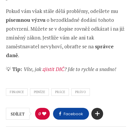
Pokud vám však stále dělá problémy, odešlete mu
písemnou výzvu
o bezodkladné dodání tohoto
potvrzení. Můžete se v dopise rovněž odkázat i na již
zmíněný zákon. Jestliže vám ale ani tak
zaměstnavatel nevyhoví, obraťte se na
správce
daně
.
💡
Tip:
Víte, jak
zjistit DIČ
? Jde to rychle a snadno!
FINANCE
PENÍZE
PRÁCE
PRÁVO
0
Facebook
SDÍLET