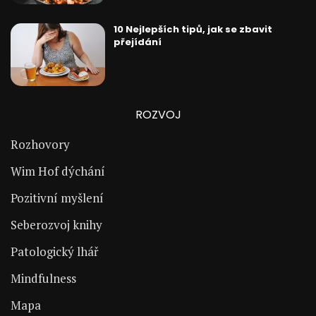
10 Nejlepších tipů, jak se zbavit
přejídání
ROZVOJ
Rozhovory
Wim Hof dýchání
Pozitivní myšlení
Seberozvoj knihy
Patologický lhář
Mindfulness
Mapa