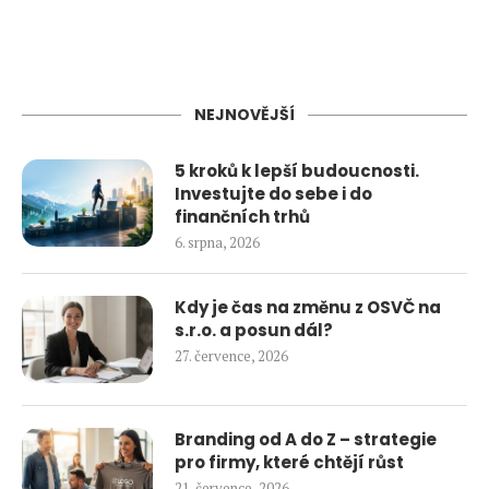
NEJNOVĚJŠÍ
5 kroků k lepší budoucnosti.
Investujte do sebe i do
finančních trhů
6. srpna, 2026
Kdy je čas na změnu z OSVČ na
s.r.o. a posun dál?
27. července, 2026
Branding od A do Z – strategie
pro firmy, které chtějí růst
21. července, 2026