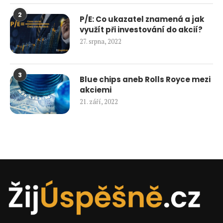
2
P/E: Co ukazatel znamená a jak
využít při investování do akcií?
27. srpna, 2022
3
Blue chips aneb Rolls Royce mezi
akciemi
21. září, 2022