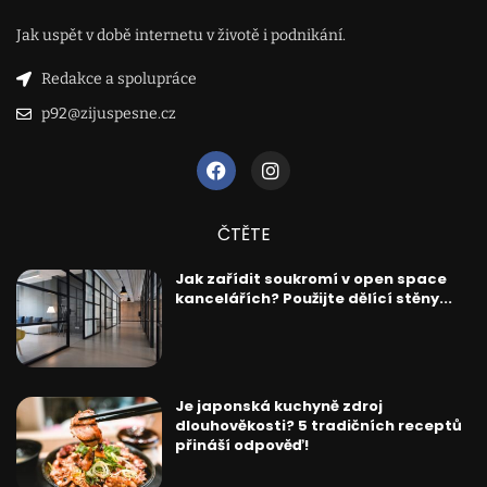
Jak uspět v době internetu v životě i podnikání.
Redakce a spolupráce
p92@zijuspesne.cz
ČTĚTE
Jak zařídit soukromí v open space
kancelářích? Použijte dělící stěny...
Je japonská kuchyně zdroj
dlouhověkosti? 5 tradičních receptů
přináší odpověď!