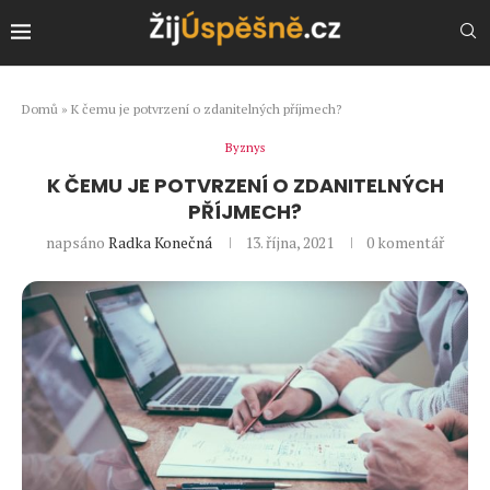
Domů
»
K čemu je potvrzení o zdanitelných příjmech?
Byznys
K ČEMU JE POTVRZENÍ O ZDANITELNÝCH
PŘÍJMECH?
napsáno
Radka Konečná
13. října, 2021
0 komentář