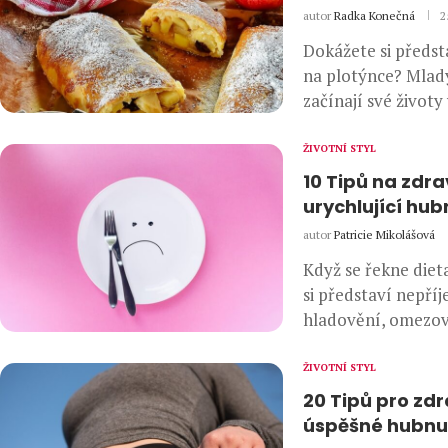
autor
Radka Konečná
2
Dokážete si předst
na plotýnce? Mlad
začínají své životy
ŽIVOTNÍ STYL
10 Tipů na zdr
urychlující hub
autor
Patricie Mikolášová
Když se řekne dieta
si představí nepří
hladovění, omezov
ŽIVOTNÍ STYL
20 Tipů pro zdr
úspěšné hubnu