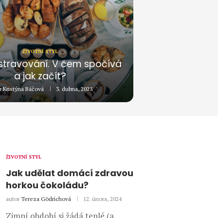
ŽIVOTNÍ STYL
í stravování. V čem spočívá
a jak začít?
r
Kristýna Báčová
3. dubna, 2023
ŽIVOTNÍ STYL
Jak udělat domácí zdravou
horkou čokoládu?
autor
Tereza Gödrichová
12. února, 2024
Zimní období si žádá teplé (a