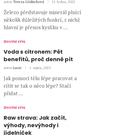
autor
Tereza Gödrichová
11. ledna, 2022
Železo představuje minerál plnící
několik důležitých funkcí, z nichž
hlavní je přenos kyslíku v …
ŽIVOTNÍ STYL
Voda s citronem: Pět
benefitů, proč denně pít
autor
Lucie
1. srpna, 2023
Jak pomoci tělu lépe pracovat a
cítit se tak o něco lépe? Stačí
přidat …
ŽIVOTNÍ STYL
Raw strava: Jak začít,
výhody, nevýhody i
jídelníček