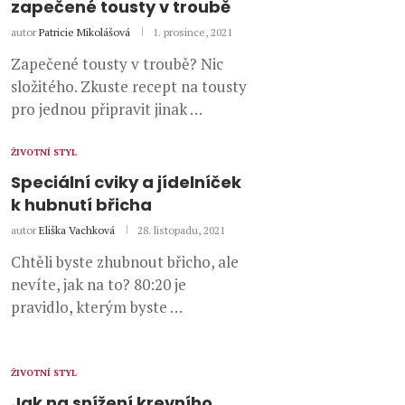
zapečené tousty v troubě
autor
Patricie Mikolášová
1. prosince, 2021
Zapečené tousty v troubě? Nic
složitého. Zkuste recept na tousty
pro jednou připravit jinak …
ŽIVOTNÍ STYL
Speciální cviky a jídelníček
k hubnutí břicha
autor
Eliška Vachková
28. listopadu, 2021
Chtěli byste zhubnout břicho, ale
nevíte, jak na to? 80:20 je
pravidlo, kterým byste …
ŽIVOTNÍ STYL
Jak na snížení krevního