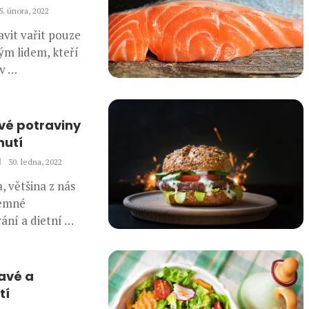
5. února, 2022
avit vařit pouze
ým lidem, kteří
 v …
avé potraviny
nutí
30. ledna, 2022
, většina z nás
jemné
ání a dietní …
avé a
tí