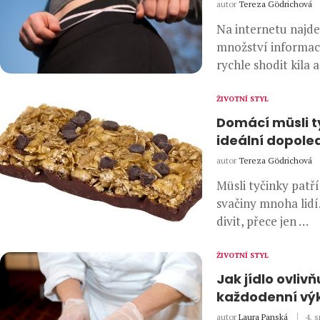
autor
Tereza Gödrichová
Na internetu najd
množství informací
rychle shodit kila 
ŽIVOTNÍ STYL
Domácí müsli t
ideální dopole
autor
Tereza Gödrichová
Müsli tyčinky patř
svačiny mnoha lidí
divit, přece jen …
ŽIVOTNÍ STYL
Jak jídlo ovlivň
každodenní vý
autor
Laura Panská
4. s