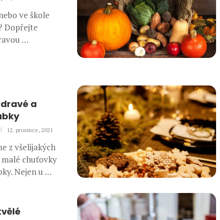
 nebo ve škole
? Dopřejte
ravou …
zdravé a
ubky
12. prosince, 2021
e z všelijakých
ů malé chuťovky
ky. Nejen u …
kvělé