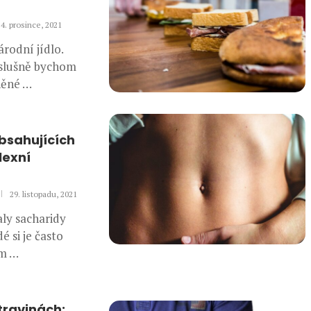
4. prosince, 2021
rodní jídlo.
(slušně bychom
lněné …
obsahujících
lexní
29. listopadu, 2021
aly sacharidy
é si je často
ím …
travinách: