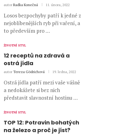
autor
Radka Konečná
11. února, 2022
Losos bezpochyby patří k jedné z
nejoblíbenějších ryb při vaření, a
to především pro …
ŽIVOTNÍ STYL
12 receptů na zdravá a
ostrá jídla
autor
Tereza Gödrichová
19. ledna, 2022
Ostrá jídla patří mezi vaše vášně
a nedokážete si bez nich
představit slavnostní hostinu …
ŽIVOTNÍ STYL
TOP 12: Potravin bohatých
na železo a proč je jíst?