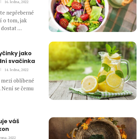
16. ledna, 2022
ete nepřeberné
 o tom, jak
a dostat …
yčinky jako
dní svačinka
14. ledna, 2022
í mezi oblíbené
. Není se čemu
uje váš
kon
rpna, 2022