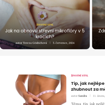
ŽIVOTNÍ STYL
Jak na obnovu střevní mikroflóry v 5
Zd
krocích?
autor
Tereza Gödrichová
3. července, 2024
ŽIVOTNÍ STYL
Tip, jak nejlép
zhubnout za m
autor
Sandra
11. února
Téma, tip, jak nejl