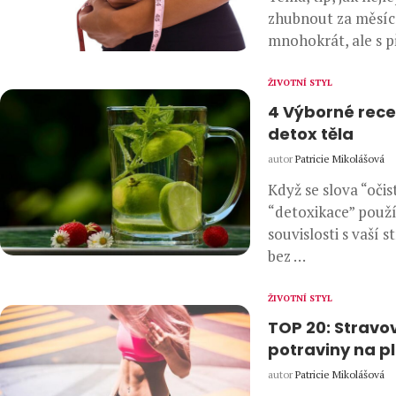
zhubnout za měsíc,
mnohokrát, ale s p
ŽIVOTNÍ STYL
4 Výborné rece
detox těla
autor
Patricie Mikolášová
Když se slova “očis
“detoxikace” použí
souvislosti s vaší s
bez …
ŽIVOTNÍ STYL
TOP 20: Stravo
potraviny na p
autor
Patricie Mikolášová