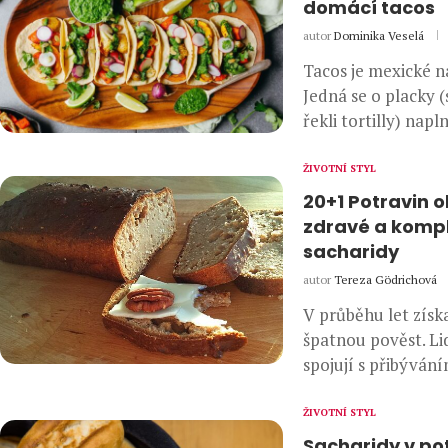
domácí tacos
autor
Dominika Veselá
Tacos je mexické ná
Jedná se o placky 
řekli tortilly) nap
ŽIVOTNÍ STYL
20+1 Potravin 
zdravé a komp
sacharidy
autor
Tereza Gödrichová
V průběhu let získ
špatnou pověst. Lid
spojují s přibýván
ŽIVOTNÍ STYL
Sacharidy v po