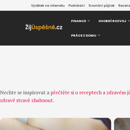
Výdělek na internetu
Podnikání
Srovnání půjček
Recen
FINANCE
OSOBNÍ ROZVOJ
PRÁCE Z DOMU
Nechte se inspirovat a
přečtěte si o receptech a zdravém j
zdravé stravě zhubnout
.