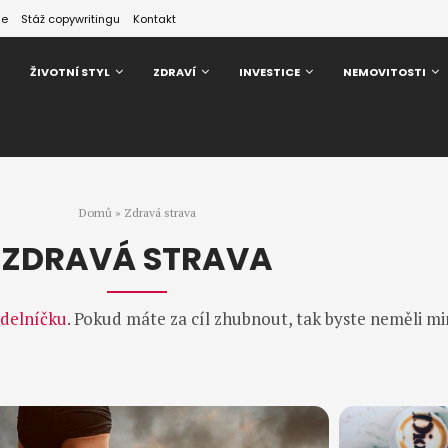
ze
Stáž copywritingu
Kontakt
ŽIVOTNÍ STYL
ZDRAVÍ
INVESTICE
NEMOVITOSTI
Domů
»
Zdravá strava
ZDRAVÁ STRAVA
ídelníčku
. Pokud máte za cíl zhubnout, tak byste neměli mi