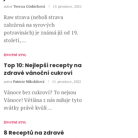
autor
Tereza Gödrichová
15. prosince, 2021
Raw strava (neboli strava
založená na syrových
potravinách) je známá již od 19.
století, …
ŽIVOTNÍ STYL
Top 10: Nejlepší recepty na
zdravé vánoční cukroví
autor
Patricie Mikolášová
11. prosince, 2022
Vánoce bez cukroví? To nejsou
Vánoce! Většina z nás miluje tyto
svátky právě kvůli …
ŽIVOTNÍ STYL
8 Receptů na zdravé