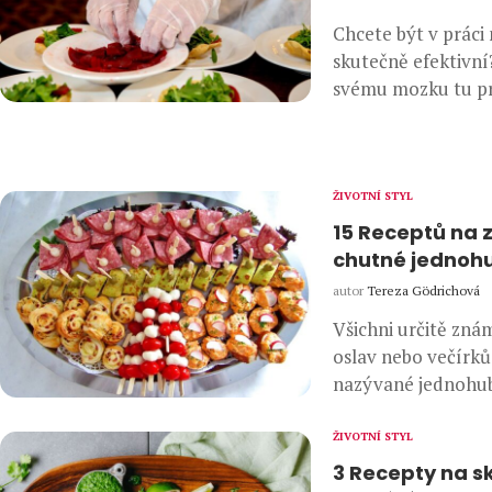
Chcete být v práci
skutečně efektivní
svému mozku tu p
ŽIVOTNÍ STYL
15 Receptů na 
chutné jednoh
autor
Tereza Gödrichová
Všichni určitě znám
oslav nebo večírk
nazývané jednohub
ŽIVOTNÍ STYL
3 Recepty na s