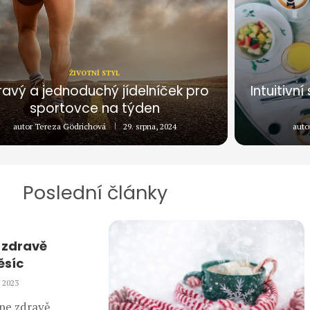
ŽIVOTNÍ STYL
ravý a jednoduchý jídelníček pro
Intuitivn
sportovce na týden
autor
Tereza Gödrichová
29. srpna, 2024
auto
Poslední články
e zdravě
ěsíc
, 2023
épe zdravě