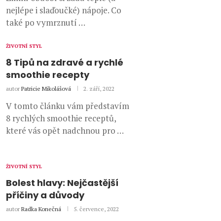
nejlépe i slaďoučké) nápoje. Co
také po vymrznutí …
ŽIVOTNÍ STYL
8 Tipů na zdravé a rychlé
smoothie recepty
autor
Patricie Mikolášová
2. září, 2022
V tomto článku vám představím
8 rychlých smoothie receptů,
které vás opět nadchnou pro …
ŽIVOTNÍ STYL
Bolest hlavy: Nejčastější
příčiny a důvody
autor
Radka Konečná
5. července, 2022