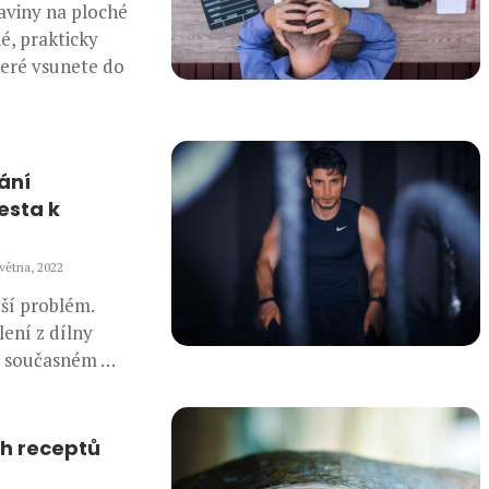
raviny na ploché
é, prakticky
teré vsunete do
ání
esta k
května, 2022
tší problém.
ení z dílny
o současném …
h receptů