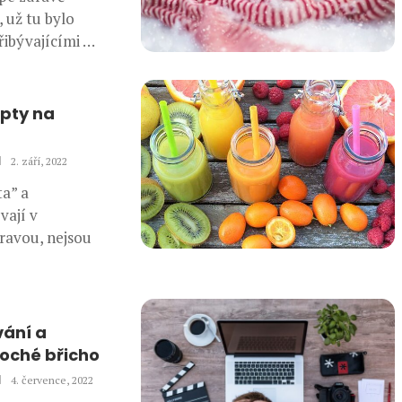
 už tu bylo
řibývajícími …
pty na
2. září, 2022
ta” a
vají v
travou, nejsou
vání a
loché břicho
4. července, 2022