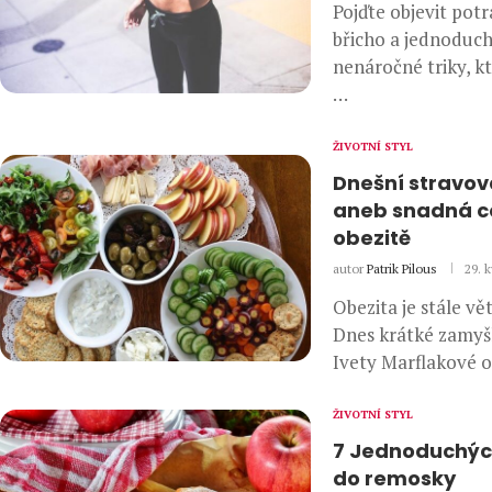
Pojďte objevit pot
břicho a jednoduch
nenáročné triky, k
…
ŽIVOTNÍ STYL
Dnešní stravov
aneb snadná c
obezitě
autor
Patrik Pilous
29. 
Obezita je stále vě
Dnes krátké zamyšl
Ivety Marflakové 
ŽIVOTNÍ STYL
7 Jednoduchýc
do remosky