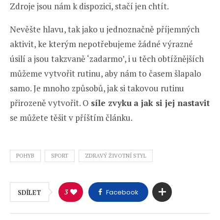
Zdroje jsou nám k dispozici, stačí jen chtít.
Nevěšte hlavu, tak jako u jednoznačně příjemných
aktivit, ke kterým nepotřebujeme žádné výrazné
úsilí a jsou takzvaně ‘zadarmo’, i u těch obtížnějších
můžeme vytvořit rutinu, aby nám to časem šlapalo
samo. Je mnoho způsobů, jak si takovou rutinu
přirozeně vytvořit. O
síle zvyku
a jak si jej nastavit
se můžete těšit v příštím článku.
POHYB
SPORT
ZDRAVÝ ŽIVOTNÍ STYL
3
Facebook
SDÍLET