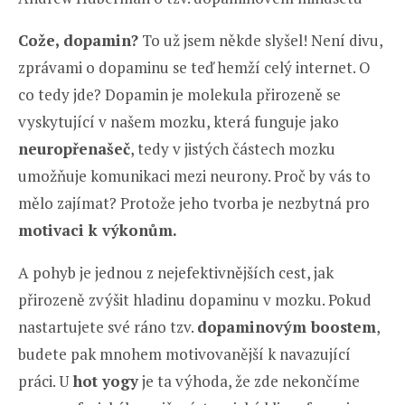
Cože, dopamin?
To už jsem někde slyšel! Není divu,
zprávami o dopaminu se teď hemží celý internet. O
co tedy jde? Dopamin je molekula přirozeně se
vyskytující v našem mozku, která funguje jako
neuropřenašeč
, tedy v jistých částech mozku
umožňuje komunikaci mezi neurony. Proč by vás to
mělo zajímat? Protože jeho tvorba je nezbytná pro
motivaci k výkonům.
A pohyb je jednou z nejefektivnějších cest, jak
přirozeně zvýšit hladinu dopaminu v mozku. Pokud
nastartujete své ráno tzv.
dopaminovým boostem
,
budete pak mnohem motivovanější k navazující
práci. U
hot yogy
je ta výhoda, že zde nekončíme