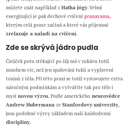
můžete znát například z
Hatha jógy
. Velmi
energizující je pak dechové cvičení
pranayama,
kterým celá praxe začíná a které vás příjemně
zrelaxuje a naladí na cvičení.
Zde se skrývá jádro pudla
Čirůček potu stékající po šíji má v rukávu totiž
mnohem víc, než jen spalování tuků a vyplavení
toxinů z těla. Při této praxi se totiž vystavujete extra
náročným podmínkám a vytváříte tak pro tělo i
mysl
novou výzvu.
Podle amerického
neurovědce
Andrew Hubermana
ze
Stanfordovy univerzity
,
jsou podobné výzvy základem naší každodenní
disciplíny.