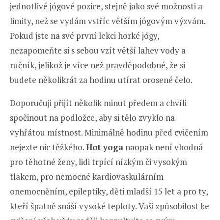
jednotlivé jógové pozice, stejně jako své možnosti a
limity, než se vydám vstříc větším jógovým výzvám.
Pokud jste na své první lekci horké jógy,
nezapomeňte si s sebou vzít větší lahev vody a
ručník, jelikož je více než pravděpodobné, že si
budete několikrát za hodinu utírat orosené čelo.
Doporučuji přijít několik minut předem a chvíli
spočinout na podložce, aby si tělo zvyklo na
vyhřátou místnost. Minimálně hodinu před cvičením
nejezte nic těžkého.
Hot yoga
naopak není vhodná
pro těhotné ženy, lidi trpící nízkým či vysokým
tlakem, pro nemocné kardiovaskulárním
onemocněním, epileptiky, děti mladší 15 let a pro ty,
kteří špatně snáší vysoké teploty. Vaši způsobilost ke