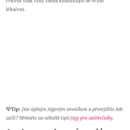
cvičení však vždy raději konzultujte se svým
lékařem.
💡Tip:
Jste úplným jógovým nováčkem a přemýšlíte kde
začít? Mrkněte na několik tipů
jógy pro začátečníky.