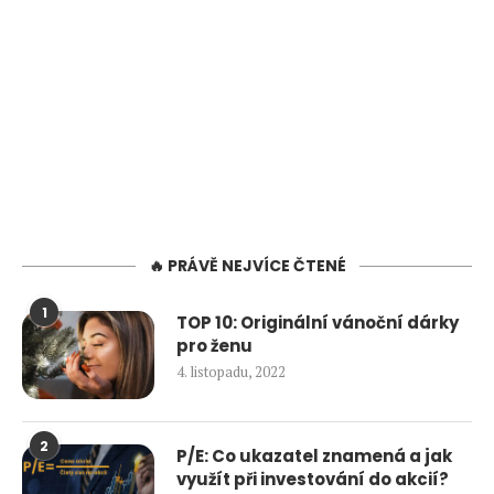
🔥 PRÁVĚ NEJVÍCE ČTENÉ
1
TOP 10: Originální vánoční dárky
pro ženu
4. listopadu, 2022
2
P/E: Co ukazatel znamená a jak
využít při investování do akcií?