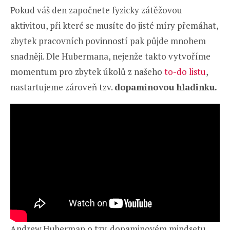
Pokud váš den započnete fyzicky zátěžovou
aktivitou, při které se musíte do jisté míry přemáhat,
zbytek pracovních povinností pak půjde mnohem
snadněji. Dle Hubermana, nejenže takto vytvoříme
momentum pro zbytek úkolů z našeho
to-do listu
,
nastartujeme zároveň tzv.
dopaminovou hladinku.
Andrew Huberman o tzv. dopaminovém mindsetu