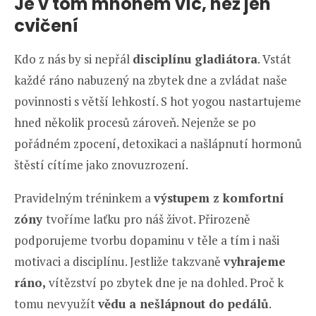
Je v tom mnohem víc, než jen
cvičení
Kdo z nás by si nepřál
disciplínu gladiátora
. Vstát
každé ráno nabuzený na zbytek dne a zvládat naše
povinnosti s větší lehkostí. S hot yogou nastartujeme
hned několik procesů zároveň. Nejenže se po
pořádném zpocení, detoxikaci a našlápnutí hormonů
štěstí cítíme jako znovuzrození.
Pravidelným tréninkem a
výstupem z komfortní
zóny
tvoříme laťku pro náš život. Přirozeně
podporujeme tvorbu dopaminu v těle a tím i naši
motivaci a disciplínu. Jestliže takzvaně
vyhrajeme
ráno,
vítězství po zbytek dne je na dohled. Proč k
tomu nevyužít
vědu a nešlápnout do pedálů
.