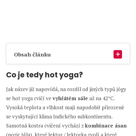
Obsah článku
Co je tedy hot yoga?
Jak název již napovídá, na rozdíl od jiných typů jógy
se hot yoga cvičí ve
vyhřátém sále
až na 42°C.
Vysoká teplota a vlhkost mají napodobit přirozeně
se vyskytující klima Indického subkontinentu.
Samotná kostra cvičení vychází z
kombinace ásan
(pozic těla), které lektor / lektorka zvolí a které