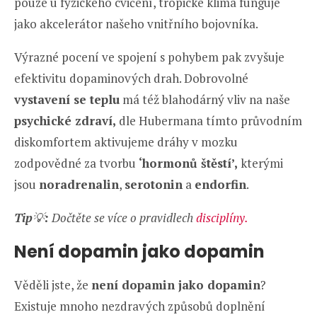
pouze u fyzického cvičení, tropické klima funguje
jako akcelerátor našeho vnitřního bojovníka.
Výrazné pocení ve spojení s pohybem pak zvyšuje
efektivitu dopaminových drah. Dobrovolné
vystavení se teplu
má též blahodárný vliv na naše
psychické zdraví,
dle Hubermana tímto průvodním
diskomfortem aktivujeme dráhy v mozku
zodpovědné za tvorbu
‘hormonů štěstí’,
kterými
jsou
noradrenalin
,
serotonin
a
endorfin
.
Tip
💡
:
Dočtěte se více o pravidlech
disciplíny.
Není dopamin jako dopamin
Věděli jste, že
není dopamin jako dopamin
?
Existuje mnoho nezdravých způsobů doplnění