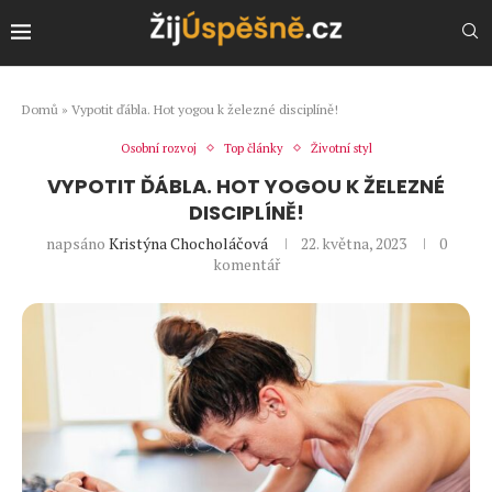
Domů
»
Vypotit ďábla. Hot yogou k železné disciplíně!
Osobní rozvoj
Top články
Životní styl
VYPOTIT ĎÁBLA. HOT YOGOU K ŽELEZNÉ
DISCIPLÍNĚ!
napsáno
Kristýna Chocholáčová
22. května, 2023
0
komentář