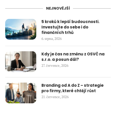
NEJNOVĚJŠÍ
5 kroků k lepší budoucnosti.
Investujte do sebe i do
finančních trhů
6. srpna, 2026
Kdy je čas na změnu z OSVČ na
s.r.o. a posun dál?
27. července, 2026
Branding od A do Z – strategie
pro firmy, které chtějí růst
21. července, 2026