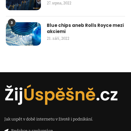
27. srpna, 2022
3
Blue chips aneb Rolls Royce mezi
akciemi
21. září, 2022
Jak uspět v době internetu v životě i podnikání.
Redakce a spolupráce